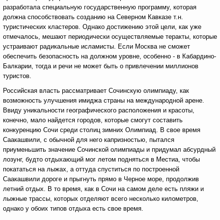
разработала специальную государственную программу, которая
должна способствовать созданию на Северном Кавказе т.н.
туристических кластеров. Однако достижению этой цели, как уже
отмечалось, мешают периодически осуществляемые теракты, которые
устраивают радикальные исламисты. Если Москва не сможет
обеспечить безопасность на должном уровне, особенно - в Кабардино-
Балкарии, тогда и речи не может быть о привлечении миллионов
туристов.
Российская власть рассматривает Сочинскую олимпиаду, как
возможность улучшения имиджа страны на международной арене.
Ввиду уникальности географического расположения и красоты,
конечно, мало найдется городов, которые смогут составить
конкуренцию Сочи среди столиц зимних Олимпиад. В свое время
Саакашвили, с обычной для него капризностью, пытался
приуменьшить значение Сочинской олимпиады и придумал абсурдный
лозунг, будто отдыхающий мог летом подняться в Местиа, чтобы
покататься на лыжах, а оттуда спуститься по построенной
Саакашвили дороге и прыгнуть прямо в Черное море, продолжив
летний отдых. В то время, как в Сочи на самом деле есть пляжи и
лыжные трассы, которых отделяют всего несколько километров,
однако у обоих типов отдыха есть свое время.