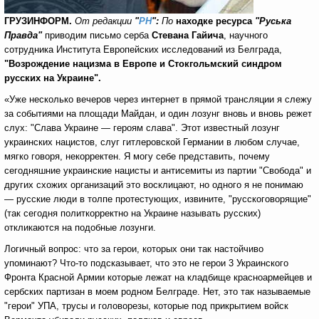
ГРУЗИНФОРМ.
От редакции
"
РН
":
По
находке ресурса
"Руська
Правда"
приводим письмо серба
Стевана Гайича
, научного
сотрудника Института Европейских исследований из Белграда,
"Возрождение нацизма в Европе и Стокгольмский синдром
русских на Украине".
«Уже несколько вечеров через интернет в прямой трансляции я слежу
за событиями на площади Майдан, и один лозунг вновь и вновь режет
слух: "Слава Украине — героям слава". Этот известный лозунг
украинских нацистов, слуг гитлеровской Германии в любом случае,
мягко говоря, некорректен. Я могу себе представить, почему
сегодняшние украинские нацисты и антисемиты из партии "Свобода" и
других схожих организаций это восклицают, но одного я не понимаю
— русские люди в толпе протестующих, извините, "русскоговорящие"
(так сегодня политкорректно на Украине называть русских)
откликаются на подобные лозунги.
Логичный вопрос: что за герои, которых они так настойчиво
упоминают? Что-то подсказывает, что это не герои 3 Украинского
Фронта Красной Армии которые лежат на кладбище красноармейцев и
сербских партизан в моем родном Белграде. Нет, это так называемые
"герои" УПА, трусы и головорезы, которые под прикрытием войск