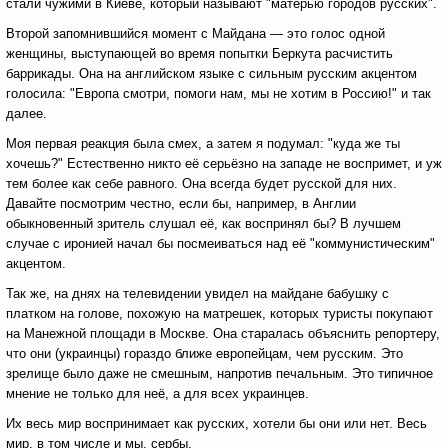
стали чужими в Киеве, который называют "матерью городов русских".
Второй запомнившийся момент с Майдана — это голос одной
женщины, выступающей во время попытки Беркута расчистить
баррикады. Она на английском языке с сильным русским акцентом
голосила: "Европа смотри, помоги нам, мы не хотим в Россию!" и так
далее.
Моя первая реакция была смех, а затем я подумал: "куда же ты
хочешь?" Естественно никто её серьёзно на западе не воспримет, и уж
тем более как себе равного. Она всегда будет русской для них.
Давайте посмотрим честно, если бы, например, в Англии
обыкновенный зритель слушал её, как воспринял бы? В лучшем
случае с иронией начал бы посмеиваться над её "коммунистическим"
акцентом.
Так же, на днях на телевидении увидел на майдане бабушку с
платком на голове, похожую на матрешек, которых туристы покупают
на Манежной площади в Москве. Она старалась объяснить репортеру,
что они (украинцы) гораздо ближе европейцам, чем русским. Это
зрелище было даже не смешным, напротив печальным. Это типичное
мнение не только для неё, а для всех украинцев.
Их весь мир воспринимает как русских, хотели бы они или нет. Весь
мир, в том числе и мы, сербы.