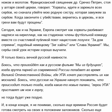
ножом и молотом. Францисканский священник др. Сречко Петрич, стоя
у алтаря своей церкви, говорил: “Хорваты, идите и зарежьте всех
сербов, но сначала убейте мою родную сестру, которая замужем за
сербом. Когда закончите с убийствами, вернитесь в церковь, и все
грехи вам будут прощены”.
Сегодня, как и на Украине, Европа смотрит как хорваты разбивают
надписи на кириллице, как на стадионах члены футбольной команду
вместе со счастливой публикой поют нацистские лозунги: “За дом
спремни”, подобный немецкому “Зиг хайль!” или “Слава Украине!”. Мы,
сербы свой урок истории хорошо выучили.
Я только боюсь вечной русской наивности.
Боюсь, что произойдёт как в русском фильме “Мы из будущего”,
когда группа парней из современной России попадает во время
Великой Отечественной Войны, где УПА хочет расстрелять их как
москалей. Боюсь, что русские на Украине начнут понимать, что
происходит только тогда, когда какие-то новые палачи, “герои УПА”
приставят им нож к горлу,
но тогда будет уже поздно.
И, в конце концов, я не понимаю, сколько еще времени Россия будет
готова смотреть на своих в положении заложников. Сколько еще