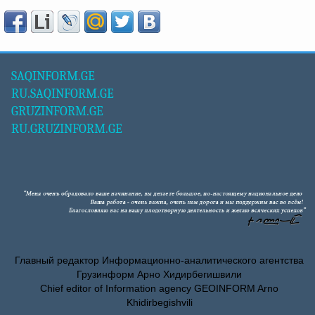
SAQINFORM.GE
RU.SAQINFORM.GE
GRUZINFORM.GE
RU.GRUZINFORM.GE
Главный редактор Информационно-аналитического агентства
Грузинформ Арно Хидирбегишвили
Chief editor of Information agency GEOINFORM Arno
Khidirbegishvili