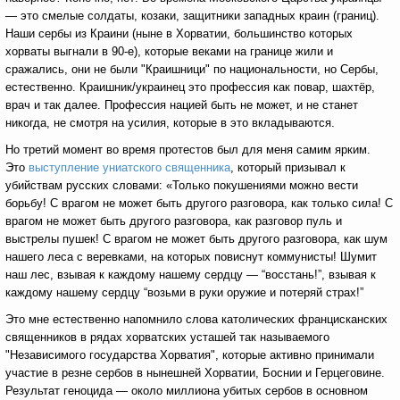
— это смелые солдаты, козаки, защитники западных краин (границ).
Наши сербы из Краини (ныне в Хорватии, большинство которых
хорваты выгнали в 90-е), которые веками на границе жили и
сражались, они не были "Краишници" по национальности, но Сербы,
естественно. Краишник/украинец это профессия как повар, шахтёр,
врач и так далее. Профессия нацией быть не может, и не станет
никогда, не смотря на усилия, которые в это вкладываются.
Но третий момент во время протестов был для меня самим ярким.
Это
выступление униатского священника
, который призывал к
убийствам русских словами: «Только покушениями можно вести
борьбу! С врагом не может быть другого разговора, как только сила! С
врагом не может быть другого разговора, как разговор пуль и
выстрелы пушек! С врагом не может быть другого разговора, как шум
нашего леса с веревками, на которых повиснут коммунисты! Шумит
наш лес, взывая к каждому нашему сердцу — “восстань!”, взывая к
каждому нашему сердцу “возьми в руки оружие и потеряй страх!”
Это мне естественно напомнило слова католических францисканских
священников в рядах хорватских усташей так называемого
"Независимого государства Хорватия", которые активно принимали
участие в резне сербов в нынешней Хорватии, Боснии и Герцеговине.
Результат геноцида — около миллиона убитых сербов в основном