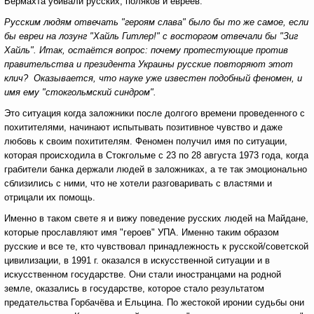
Вермахта убивали русских, поляков и евреев.
Русским людям отвечать "героям слава" было бы то же самое, если
бы евреи на лозунг "Хайль Гитлер!" с восторгом отвечали бы "Зиг
Хайль". Итак, остаётся вопрос: почему протестующие против
правительства и президента Украины русские повторяют этот
клич? Оказывается, что науке уже известен подобный феномен, и
имя ему "стокгольмский синдром".
Это ситуация когда заложники после долгого времени проведенного с
похитителями, начинают испытывать позитивное чувство и даже
любовь к своим похитителям. Феномен получил имя по ситуации,
которая происходила в Стокгольме с 23 по 28 августа 1973 года, когда
грабители банка держали людей в заложниках, а те так эмоционально
сблизились с ними, что не хотели разговаривать с властями и
отрицали их помощь.
Именно в таком свете я и вижу поведение русских людей на Майдане,
которые прославляют имя "героев" УПА. Именно таким образом
русские и все те, кто чувствовал принадлежность к русской/советской
цивилизации, в 1991 г. оказался в искусственной ситуации и в
искусственном государстве. Они стали иностранцами на родной
земле, оказались в государстве, которое стало результатом
предательства Горбачёва и Ельцина. По жестокой иронии судьбы они