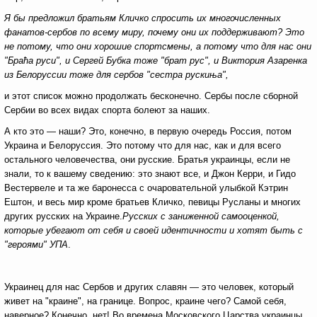
Я бы предложил братьям Кличко спросить их многочисленных
фанатов-сербов по всему миру, почему они их поддерживают? Это
не потому, что они хорошие спортсмены, а потому что для нас они
"Браћа руси", и Сергей Бубка тоже "брат рус", и Виктория Азаренка
из Белоруссии тоже для сербов "сестра рускиња",
и этот список можно продолжать бесконечно. Сербы после сборной
Сербии во всех видах спорта болеют за наших.
А кто это — наши? Это, конечно, в первую очередь Россия, потом
Украина и Белоруссия. Это потому что для нас, как и для всего
остального человечества, они русские. Братья украинцы, если не
знали, то к вашему сведению: это знают все, и Джон Керри, и Гидо
Вестервеле и та же баронесса с очаровательной улыбкой Кэтрин
Ештон, и весь мир кроме братьев Кличко, певицы Русланы и многих
других русских на Украине.
Русских с заниженной самооценкой,
которые
убегают от себя и своей идентичности и хотят быть с
"героями" УПА
.
Украинец для нас Сербов и других славян — это человек, который
живет на "краине", на границе. Вопрос, краине чего? Самой себя,
наверное? Конечно, нет! Во времена Московского Царства украинцы