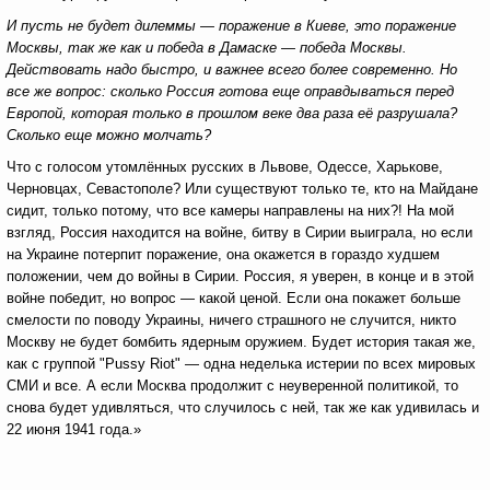
И пусть не будет дилеммы — поражение в Киеве, это поражение
Москвы, так же как и победа в Дамаске — победа Москвы.
Действовать надо быстро, и важнее всего более современно. Но
все же вопрос: сколько Россия готова еще оправдываться перед
Европой, которая только в прошлом веке два раза её разрушала?
Сколько еще можно молчать?
Что с голосом утомлённых русских в Львове, Одессе, Харькове,
Черновцах, Севастополе? Или существуют только те, кто на Майдане
сидит, только потому, что все камеры направлены на них?! На мой
взгляд, Россия находится на войне, битву в Сирии выиграла, но если
на Украине потерпит поражение, она окажется в гораздо худшем
положении, чем до войны в Сирии. Россия, я уверен, в конце и в этой
войне победит, но вопрос — какой ценой. Если она покажет больше
смелости по поводу Украины, ничего страшного не случится, никто
Москву не будет бомбить ядерным оружием. Будет история такая же,
как с группой "Pussy Riot" — одна неделька истерии по всех мировых
СМИ и все. А если Москва продолжит с неуверенной политикой, то
снова будет удивляться, что случилось с ней, так же как удивилась и
22 июня 1941 года.»