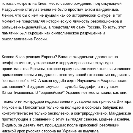
готова смотреть на Киев, место своего рождения, под оккупацией.
Разрушение статуи Ленина не было простым актом вандализма.
Ленин, что бы о нем не думали как об исторической фигуре, в тот
момент не представлял историческую личность революционера и
большевика-цареубийцы, а представлял саму Россию. То есть, этот
памятник был сброшен как символическое разрушение и
обезглавливание России.
Какова была реакция Европы? Вполне ожидаемая: давление на
неэффективные, устаревшие и коррумпированные структуры
правительства Украины, которое сразу начало извиняться за излишнее
применение силы и поддалось шантажу своей готовностью подписать
"соглашение" с ЕС. А какая судьба ждет Януковича и Азарова после
соглашения? В худшем случае — судьба Каддафи, а в лучшем —
Юлии Тимошенко. В "европейской" Украине нет места таким, как они.
Технология контрудара недейственна и устарела как прическа Виктора
Януковича. Положиться только на полицию и собирать бабушек на
контрмитингах не только бесполезно, а контрпродуктивно. Майданские
протестующие в сравнении с этим выглядят свежее, моднее и крепче.
Видимо, за девять лет, прошедших после оранжевой революции,
никакой урок русская сторона на Украине не выучила.