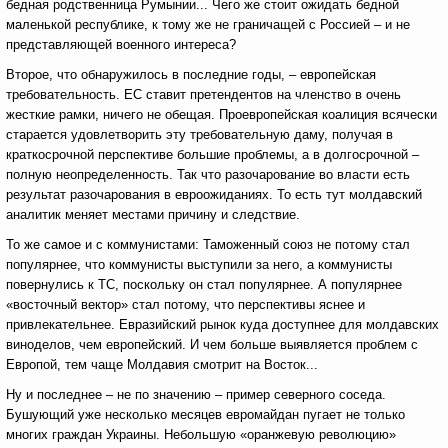
бедная родственница Румынии... Чего же стоит ожидать бедной
маленькой республике, к тому же не граничащей с Россией – и не
представляющей военного интереса?
Второе, что обнаружилось в последние годы, – европейская
требовательность. ЕС ставит претендентов на членство в очень
жесткие рамки, ничего не обещая. Проевропейская коалиция всячески
старается удовлетворить эту требовательную даму, получая в
краткосрочной перспективе большие проблемы, а в долгосрочной –
полную неопределенность. Так что разочарование во власти есть
результат разочарования в евроожиданиях. То есть тут молдавский
аналитик меняет местами причину и следствие.
То же самое и с коммунистами: Таможенный союз не потому стал
популярнее, что коммунисты выступили за него, а коммунисты
повернулись к ТС, поскольку он стал популярнее. А популярнее
«восточный вектор» стал потому, что перспективы яснее и
привлекательнее. Евразийский рынок куда доступнее для молдавских
виноделов, чем европейский. И чем больше выявляется проблем с
Европой, тем чаще Молдавия смотрит на Восток...
Ну и последнее – не по значению – пример северного соседа.
Бушующий уже несколько месяцев евромайдан пугает не только
многих граждан Украины. Небольшую «оранжевую революцию»