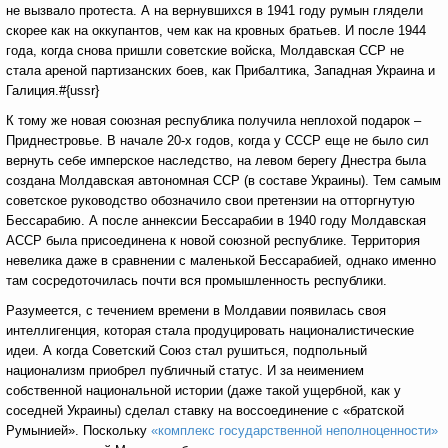
не вызвало протеста. А на вернувшихся в 1941 году румын глядели
скорее как на оккупантов, чем как на кровных братьев. И после 1944
года, когда снова пришли советские войска, Молдавская ССР не
стала ареной партизанских боев, как Прибалтика, Западная Украина и
Галиция.#{ussr}
К тому же новая союзная республика получила неплохой подарок –
Приднестровье. В начале 20-х годов, когда у СССР еще не было сил
вернуть себе имперское наследство, на левом берегу Днестра была
создана Молдавская автономная ССР (в составе Украины). Тем самым
советское руководство обозначило свои претензии на отторгнутую
Бессарабию. А после аннексии Бессарабии в 1940 году Молдавская
АССР была присоединена к новой союзной республике. Территория
невелика даже в сравнении с маленькой Бессарабией, однако именно
там сосредоточилась почти вся промышленность республики.
Разумеется, с течением времени в Молдавии появилась своя
интеллигенция, которая стала продуцировать националистические
идеи. А когда Советский Союз стал рушиться, подпольный
национализм приобрел публичный статус. И за неимением
собственной национальной истории (даже такой ущербной, как у
соседней Украины) сделал ставку на воссоединение с «братской
Румынией». Поскольку
«комплекс государственной неполноценности»