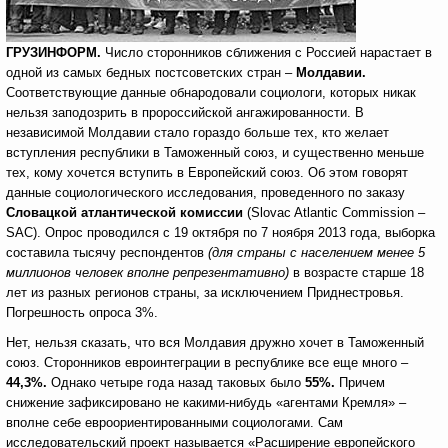
ГРУЗИНФОРМ.
Число сторонников сближения с Россией нарастает в
одной из самых бедных постсоветских стран –
Молдавии.
Соответствующие данные обнародовали социологи, которых никак
нельзя заподозрить в пророссийской ангажированности. В
независимой Молдавии стало гораздо больше тех, кто желает
вступления республики в Таможенный союз, и существенно меньше
тех, кому хочется вступить в Европейский союз. Об этом говорят
данные социологического исследования, проведенного по заказу
Словацкой атлантической комиссии
(Slovac Atlantic Commission –
SAC). Опрос проводился с 19 октября по 7 ноября 2013 года, выборка
составила тысячу респондентов
(для страны с населением менее 5
миллионов человек вполне репрезентативно)
в возрасте старше 18
лет из разных регионов страны, за исключением Приднестровья.
Погрешность опроса 3%.
Нет, нельзя сказать, что вся Молдавия дружно хочет в Таможенный
союз. Сторонников евроинтеграции в республике все еще много –
44,3%.
Однако четыре года назад таковых было
55%.
Причем
снижение зафиксировано не какими-нибудь «агентами Кремля» –
вполне себе евроориентированными социологами. Сам
исследовательский проект называется «Расширение европейского