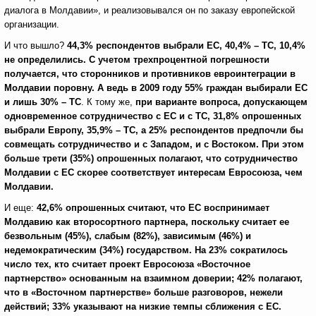
диалога в Молдавии», и реализовывался он по заказу европейской
организации.
И что вышло?
44,3% респондентов выбрали ЕС, 40,4% – ТС, 10,4%
не определились. С учетом трехпроцентной погрешности
получается, что сторонников и противников евроинтеграции в
Молдавии поровну.
А ведь в 2009 году 55% граждан выбирали ЕС
и лишь 30% – ТС
. К тому же,
при варианте вопроса, допускающем
одновременное сотрудничество с ЕС и с ТС, 31,8% опрошенных
выбрали Европу, 35,9% – ТС, а 25% респондентов предпочли бы
совмещать сотрудничество и с Западом, и с Востоком. При этом
больше трети (35%) опрошенных полагают, что сотрудничество
Молдавии с ЕС скорее соответствует интересам Евросоюза, чем
Молдавии.
И еще:
42,6% опрошенных считают, что ЕС воспринимает
Молдавию как второсортного партнера, поскольку считает ее
безвольным (45%), слабым (82%), зависимым (46%) и
недемократическим (34%) государством. На 23% сократилось
число тех, кто считает проект Евросоюза «Восточное
партнерство» основанным на взаимном доверии; 42% полагают,
что в «Восточном партнерстве» больше разговоров, нежели
действий; 33% указывают на низкие темпы сближения с ЕС.