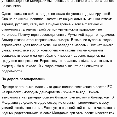
у новорожденной Молдавии был очень силен, ничего альтернативного
не возникло.
Однако сама по себе эта идея не стала безусловно доминирующей.
Она не слишком нравилась заметным национальным меньшинствам:
евреям, русским, гагаузам. Приднестровье и вовсе фактически
отложилось, а терять такой регион «румынским патриотам» не
хотелось. Потому идея воссоединения с Румынией надолго подвисла.
Альтернативой стал «европейский выбор». В течение нулевых годов
европейская идея вполне успешно овладела массами. Тут нет ничего
уникального: все восточноевропейские страны после крушения
социалистического лагеря обратили взоры к Европе, надеясь на
грядущее процветание. Евросоюзу оставалось выбирать и ставить в
очередь. Но в начале 10-х годов стали выясняться неприятные
подробности.
По дороге разочарований
Прежде всего, выяснилось, что даже полное включение в состав ЕС
не приносит «молодым демократиям» зримых выгод. Причем
выяснилось на примерах совсем близких: румынском и болгарском. В
Молдавии увидели, что две соседние страны, приложившие массу
усилий, чтобы «попасть в Европу», в европейской «семье» числятся в
бедных родственниках. А сама Молдавия при этом расценивается как