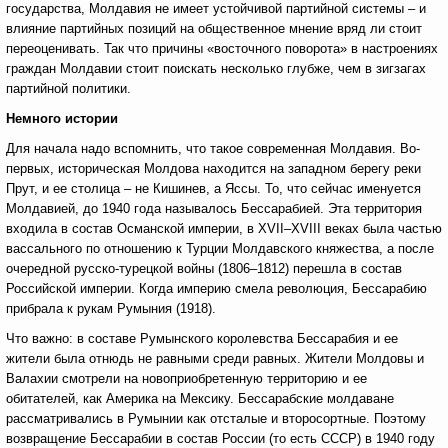
государства, Молдавия не имеет устойчивой партийной системы – и
влияние партийных позиций на общественное мнение вряд ли стоит
переоценивать. Так что причины «восточного поворота» в настроениях
граждан Молдавии стоит поискать несколько глубже, чем в зигзагах
партийной политики.
Немного истории
Для начала надо вспомнить, что такое современная Молдавия. Во-
первых, историческая Молдова находится на западном берегу реки
Прут, и ее столица – не Кишинев, а Яссы. То, что сейчас именуется
Молдавией, до 1940 года называлось Бессарабией. Эта территория
входила в состав Османской империи, в XVII–XVIII веках была частью
вассального по отношению к Турции Молдавского княжества, а после
очередной русско-турецкой войны (1806–1812) перешла в состав
Российской империи. Когда империю смела революция, Бессарабию
прибрала к рукам Румыния (1918).
Что важно: в составе Румынского королевства Бессарабия и ее
жители была отнюдь не равными среди равных. Жители Молдовы и
Валахии смотрели на новоприобретенную территорию и ее
обитателей, как Америка на Мексику. Бессарабские молдаване
рассматривались в Румынии как отсталые и второсортные. Поэтому
возвращение Бессарабии в состав России (то есть СССР) в 1940 году