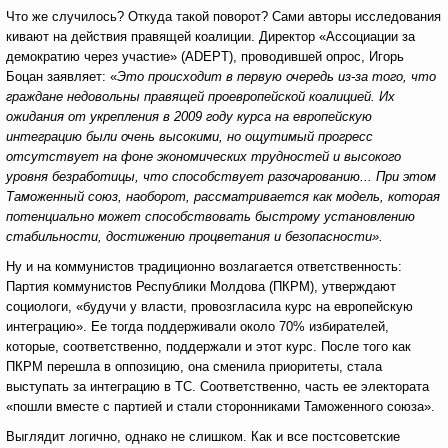
Что же случилось? Откуда такой поворот? Сами авторы исследования
кивают на действия правящей коалиции. Директор «Ассоциации за
демократию через участие» (ADEPT), проводившей опрос, Игорь
Боцан заявляет: «
Это происходит в первую очередь из-за того, что
граждане недовольны правящей проевропейской коалицией. Их
ожидания от укрепления в 2009 году курса на европейскую
интеграцию были очень высокими, но ощутимый прогресс
отсутствует на фоне экономических трудностей и высокого
уровня безработицы, что способствует разочарованию... При этом
Таможенный союз, наоборот, рассматривается как модель, которая
потенциально может способствовать быстрому установлению
стабильности, достижению процветания и безопасности».
Ну и на коммунистов традиционно возлагается ответственность:
Партия коммунистов Республики Молдова (ПКРМ), утверждают
социологи, «будучи у власти, провозгласила курс на европейскую
интеграцию». Ее тогда поддерживали около 70% избирателей,
которые, соответственно, поддержали и этот курс. После того как
ПКРМ перешла в оппозицию, она сменила приоритеты, стала
выступать за интеграцию в ТС. Соответственно, часть ее электората
«пошли вместе с партией и стали сторонниками Таможенного союза».
Выглядит логично, однако не слишком. Как и все постсоветские