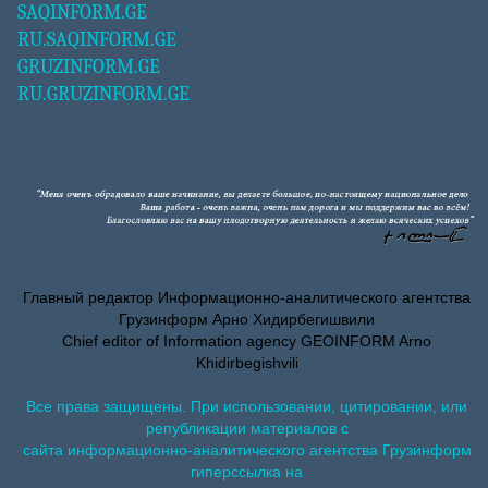
SAQINFORM.GE
RU.SAQINFORM.GE
GRUZINFORM.GE
RU.GRUZINFORM.GE
Главный редактор Информационно-аналитического агентства
Грузинформ Арно Хидирбегишвили
Chief editor of Information agency GEOINFORM Arno
Khidirbegishvili
Все права защищены. При использовании, цитировании, или
републикации материалов с
сайта информационно-аналитического агентства Грузинформ
гиперссылка на