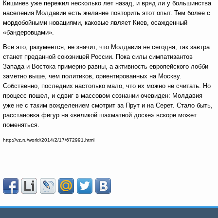
Кишинев уже пережил несколько лет назад, и вряд ли у большинства
населения Молдавии есть желание повторить этот опыт. Тем более с
мордобойными новациями, каковые являет Киев, осажденный
«бандеровцами».
Все это, разумеется, не значит, что Молдавия не сегодня, так завтра
станет преданной союзницей России. Пока силы симпатизантов
Запада и Востока примерно равны, а активность европейского лобби
заметно выше, чем политиков, ориентированных на Москву.
Собственно, последних настолько мало, что их можно не считать. Но
процесс пошел, и сдвиг в массовом сознании очевиден: Молдавия
уже не с таким вожделением смотрит за Прут и на Серет. Стало быть,
расстановка фигур на «великой шахматной доске» вскоре может
поменяться.
http://vz.ru/world/2014/2/17/672991.html