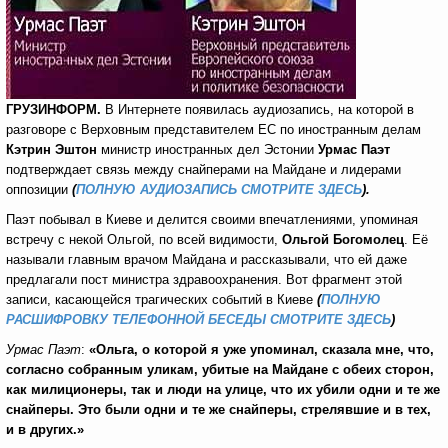
ГРУЗИНФОРМ.
В Интернете появилась аудиозапись, на которой в
разговоре с Верховным представителем ЕС по иностранным делам
Кэтрин Эштон
министр иностранных дел Эстонии
Урмас Паэт
подтверждает связь между снайперами на Майдане и лидерами
оппозиции
(
ПОЛНУЮ АУДИОЗАПИСЬ СМОТРИТЕ ЗДЕСЬ
).
Паэт побывал в Киеве и делится своими впечатлениями, упоминая
встречу с некой Ольгой, по всей видимости,
Ольгой Богомолец
. Её
называли главным врачом Майдана и рассказывали, что ей даже
предлагали пост министра здравоохранения. Вот фрагмент этой
записи, касающейся трагических событий в Киеве
(
ПОЛНУЮ
РАСШИФРОВКУ ТЕЛЕФОННОЙ БЕСЕДЫ СМОТРИТЕ ЗДЕСЬ
)
Урмас Паэт
:
«Ольга, о которой я уже упоминал, сказала мне, что,
согласно собранным уликам, убитые на Майдане с обеих сторон,
как милиционеры, так и люди на улице, что их убили одни и те же
снайперы. Это были одни и те же снайперы, стрелявшие и в тех,
и в других.»