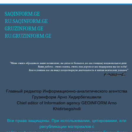
SAQINFORM.GE
RU.SAQINFORM.GE
GRUZINFORM.GE
RU.GRUZINFORM.GE
Главный редактор Информационно-аналитического агентства
Грузинформ Арно Хидирбегишвили
Chief editor of Information agency GEOINFORM Arno
Khidirbegishvili
Все права защищены. При использовании, цитировании, или
републикации материалов с