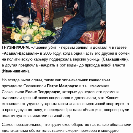
ГРУЗИНФОРМ.
«Жвания убит! - первым заявил и доказал я в газете
«Асавал-Дасавали»
в 2005 году, когда одна часть его друзей в обмен
на политическую карьеру поддержала версию убийцы (
Саакашвили
),
а другая предпочла «набрать в рот воды» до прихода новой власти
(
Иванишвили
).
Но всегда были лгуны, такие как экс-начальник канцелярии
президента Саакашвили
Петре Мамрадзе
и т.н. «мамочка»
Саакашвили
Елене Тевдорадзе
, которые до недавнего времени
выполняли грязный заказ националов и доказывали, что Жвания
скончался от удушья угарным газом «на конспиративной квартире», а
в прошедшую пятницу, в передаче Григолия «Реакция», «перевернули
пластинку» и зачирикали на иной лад…
Самое поразительное, что грузинское общество настолько оболванили
«деликатными обстоятельствами» смерти премьера и молодого