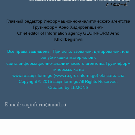
Главный редактор Информационно-аналитического агентства
Грузинформ Арно Хидирбегишвили
Chief editor of Information agency GEOINFORM Arno
Khidirbegishvili
Все права защищены. При использовании, цитировании, или
републикации материалов с
сайта информационно-аналитического агентства Грузинформ
гиперссылка на
www.ru.saqinform.ge (www.ru.gruzinform.ge) обязательна.
Copyright © 2015 saqinform.ge All Rights Reserved.
Created by LEMONS
E-mail: saqinform@mail.ru