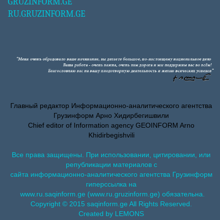
GRUZINFORM.GE
RU.GRUZINFORM.GE
Главный редактор Информационно-аналитического агентства
Грузинформ Арно Хидирбегишвили
Chief editor of Information agency GEOINFORM Arno
Khidirbegishvili
Все права защищены. При использовании, цитировании, или
републикации материалов с
сайта информационно-аналитического агентства Грузинформ
гиперссылка на
www.ru.saqinform.ge (www.ru.gruzinform.ge) обязательна.
Copyright © 2015 saqinform.ge All Rights Reserved.
Created by LEMONS