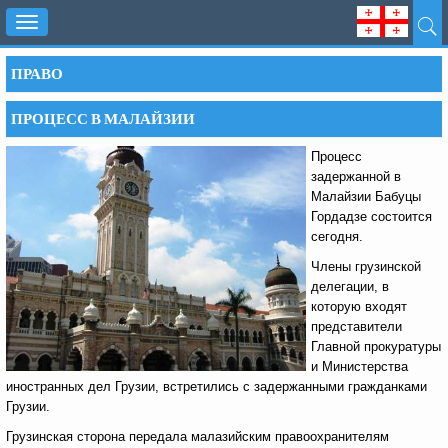
Toggle
navigation
ПРАВО
ПРОЦЕСС В МАЛАЙЗИИ
Процесс
задержанной в
Малайзии Бабуцы
Гордадзе состоится
сегодня.
Члены грузинской
делегации, в
которую входят
представители
Главной прокуратуры
и Министерства
иностранных дел Грузии, встретились с задержанными гражданками
Грузии.
Грузинская сторона передала малазийским правоохранителям