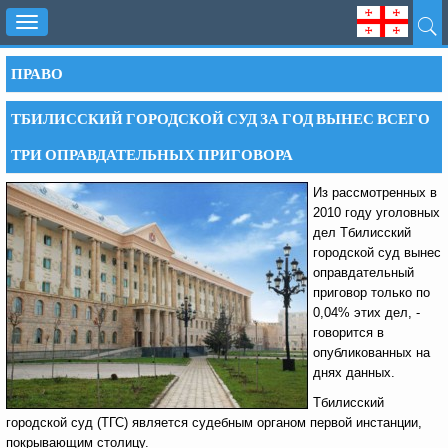
Toggle
navigation
ПРАВО
ТБИЛИССКИЙ ГОРОДСКОЙ СУД ЗА ГОД ВЫНЕС ВСЕГО
ТРИ ОПРАВДАТЕЛЬНЫХ ПРИГОВОРА
Из рассмотренных в
2010 году уголовных
дел Тбилисский
городской суд вынес
оправдательный
приговор только по
0,04% этих дел, -
говорится в
опубликованных на
днях данных.
Тбилисский
городской суд (ТГС) является судебным органом первой инстанции,
покрывающим столицу.