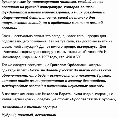
духовную жажду просвещенного человека, каждый из нас
воспитан на русской литературе, которая явилась
фундаментом нашего мировоззрения, наших убеждений и
общественной деятельности, силой не только для
приумножения знаний, но и средством жизненно важной
борьбы».
Очень неактуально звучит это сегодня, более того – вредно для
подравстающего поколения. Как же тут быть, как достойно выйти из
щекотливой ситуации?
Да нет ничего проще: вычеркнуть!
Для
облегчения задачи даю наводку: цитаты взяты из «Сочинений» И.
Чавчавадзе, изданных в 1957 году, стр. 490 и 500.
Так же следует поступить и с
Григолом Орбелиани,
который
однажды изрек:
«Боже, не доведи русских до такой отчаянной
обреченности, что будут вынуждены они покинуть Грузию,
которая тогда вмиг превратится в жертву беспорядков,
междоусобных распрей и нашествий неусыпных врагов!».
В поэтическом сборнике
Николоза Бараташвили
надо вымарать, не
жалея черной краски, следующие строки:
«Прославляя имя русских,
Возвеличим с чистым сердцем
Мудрый, прочный, вековечный