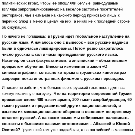
политических играх, чтобы ее опошляли беглые, равнодушные
взгляды запрограммированных на веселое застолье посетителей
ресторанов, чье внимание на какой-то период приковано лишь к
перечню блюд в меню и ценам на них, а никак не к последней строке
об оккупации.
Но ничего не попишешь:
в Грузии идет глобальное наступление на
русский язык. А началось оно с вывесок – все русские надписи
были в одночасье ликвидированы. Потом резко сократилось
число русских школ и часы преподавания русского языка.
Наконец, он стал факультативом, а английский – обязательным
предметом обучения. Внесены изменения в закон «О
кинематографии», согласно которым в грузинских кинотеатрах
запрещен показ иностранных фильмов с русским переводом.
И никого не заботит, что больше всего русский язык несет для нас
коммуникативную нагрузку.
Что на территории современной Грузии
проживает около 400 тысяч армян, 300 тысяч азербайджанцев, 60
тысяч русских и представителей других национальностей, и
языком их межнационального общения в основном по-прежнему
остается русский. А на каком языке мы собираемся налаживать
контакты с бывшими нашими автономиями – Абхазией и Южной
Осетией?
Грузинский там уже подзабыли, а на английский в массовом