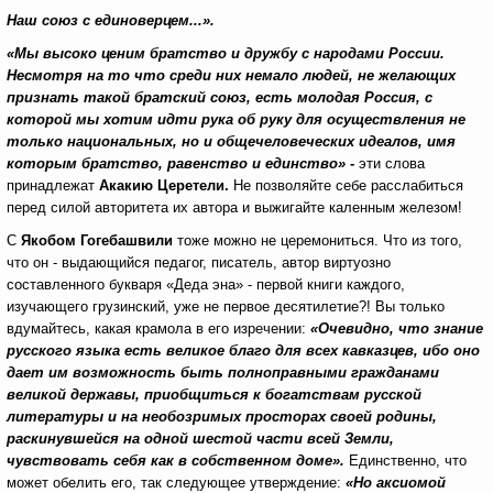
Наш союз с единоверцем...».
«Мы высоко ценим братство и дружбу с народами России.
Несмотря на то что среди них немало людей, не желающих
признать такой братский союз, есть молодая Россия, с
которой мы хотим идти рука об руку для осуществления не
только национальных, но и общечеловеческих идеалов, имя
которым братство, равенство и единство» -
эти слова
принадлежат
Акакию Церетели.
Не позволяйте себе расслабиться
перед силой авторитета их автора и выжигайте каленным железом!
С
Якобом Гогебашвили
тоже можно не церемониться. Что из того,
что он - выдающийся педагог, писатель, автор виртуозно
составленного букваря «Деда эна» - первой книги каждого,
изучающего грузинский, уже не первое десятилетие?! Вы только
вдумайтесь, какая крамола в его изречении:
«Очевидно, что знание
русского языка есть великое благо для всех кавказцев, ибо оно
дает им возможность быть полно­правными гражданами
великой державы, приобщиться к богатствам русской
литературы и на необозримых просторах своей родины,
раскинувшейся на одной шестой части всей Земли,
чувствовать себя как в собственном доме».
Единственно, что
может обелить его, так следующее утверждение:
«Но аксиомой