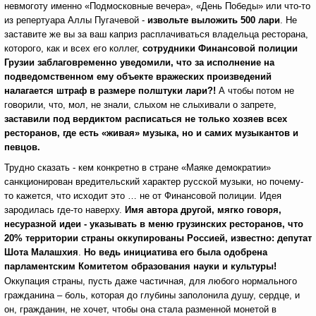
невмоготу именно «Подмосковные вечера», «День Победы» или что-то
из репертуара Аллы Пугачевой -
извольте выложить
500 лари
. Не
заставите же вы за ваш каприз расплачиваться владельца ресторана,
которого, как и всех его коллег,
сотрудники Финансовой полиции
Грузии заблаговременно уведомили, что за исполнение на
подведомственном ему объекте вражеских произведений
налагается штраф в размере полштуки лари?!
А чтобы потом не
говорили, что, мол, не знали, слыхом не слыхивали о запрете,
заставили под вердиктом расписаться не только хозяев всех
ресторанов, где есть «живая» музыка, но и самих музыкантов и
певцов.
Трудно сказать - кем конкретно в стране «Маяке демократии»
санкционирован вредительский характер русской музыки, но почему-
то кажется, что исходит это … не от Финансовой полиции. Идея
зародилась где-то наверху.
Имя автора другой, мягко говоря,
несуразной идеи - указывать в меню грузинских ресторанов, что
20% территории страны оккупированы Россией, известно: депутат
Шота Малашхия
.
Но ведь инициатива его была одобрена
парламентским Комитетом образования науки и культуры!
Оккупация страны, пусть даже частичная, для любого нормального
гражданина – боль, которая до глубины заполонила душу, сердце, и
он, гражданин, не хочет, чтобы она стала разменной монетой в