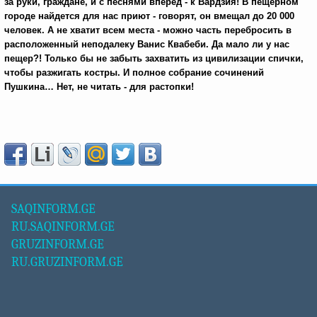
за руки, граждане, и с песнями вперед - к Вардзия! В пещерном
городе найдется для нас приют - говорят, он вмещал до 20 000
человек. А не хватит всем места - можно часть перебросить в
расположенный неподалеку Ванис Квабеби. Да мало ли у нас
пещер?! Только бы не забыть захватить из цивилизации спички,
чтобы разжигать костры. И полное собрание сочинений
Пушкина… Нет, не читать - для растопки!
SAQINFORM.GE
RU.SAQINFORM.GE
GRUZINFORM.GE
RU.GRUZINFORM.GE