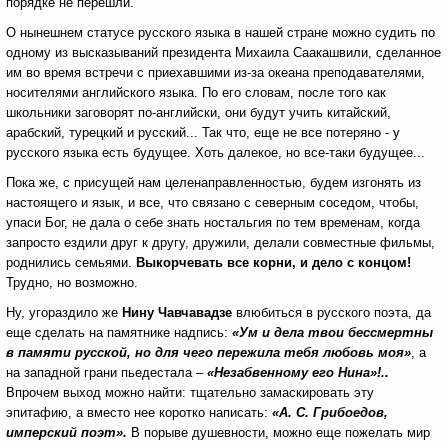
порядке не перешли.
О нынешнем статусе русского языка в нашей стране можно судить по
одному из высказываний президента Михаила Саакашвили, сделанное
им во время встречи с приехавшими из-за океана преподавателями,
носителями английского языка. По его словам, после того как
школьники заговорят по-английски, они будут учить китайский,
арабский, турецкий и русский... Так что, еще не все потеряно - у
русского языка есть будущее. Хоть далекое, но все-таки будущее...
Пока же, с присущей нам целенаправленностью, будем изгонять из
настоящего и язык, и все, что связано с северным соседом, чтобы,
упаси Бог, не дала о себе знать ностальгия по тем временам, когда
запросто ездили друг к другу, дружили, делали совместные фильмы,
роднились семьями.
Выкорчевать все корни, и дело с концом!
Трудно, но возможно.
Ну, угораздило же
Нину Чавчавадзе
влюбиться в русского поэта, да
еще сделать на памятнике надпись:
«Ум и дела твои бессмертны
в памяти русской, но для чего пережила тебя любовь моя»
, а
на западной грани пьедестала –
«Незабвенному его Нина»!..
Впрочем выход можно найти: тщательно замаскировать эту
эпитафию, а вместо нее коротко написать:
«А. С. Грибоедов,
имперский поэт».
В порыве душевности, можно еще пожелать мир