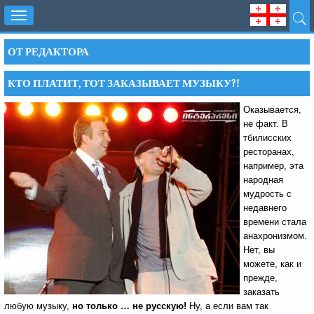
Toggle
navigation
ОТ РЕДАКТОРА
КТО ПЛАТИТ, ТОТ ЗАКАЗЫВАЕТ МУЗЫКУ?!
Оказывается,
не факт. В
тбилисских
ресторанах,
например, эта
народная
мудрость с
недавнего
времени стала
анахронизмом.
Нет, вы
можете, как и
прежде,
заказать
любую музыку,
но только … не русскую!
Ну, а если вам так