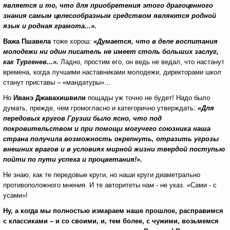
является и то, что для приобретения этого драгоценного
знания самым целесообразным средством являются родной
язык и родная грамота...».
Важа Пшавела
тоже хорош:
«Думается, что в деле воспитания
молодежи ни один писатель не имеет столь больших заслуг,
как Тургенев...».
Ладно, простим его, он ведь не ведал, что настанут
времена, когда лучшими наставниками молодежи, директорами школ
станут приставы – «мандатуры»…
Но
Иванэ Джавахишвили
пощады уж точно не будет! Надо было
думать, прежде, чем громогласно и категорично утверждать:
«Для
передовых кругов Грузии было ясно, что под
покровительством и при помощи могучего союзника наша
страна получила возможность окрепнуть, отразить угрозы
внешних врагов и в условиях мирной жизни твердой поступью
пойти по пути успеха и процветания!».
Не знаю, как те передовые круги, но наши круги диаметрально
противоположного мнения. И те авторитеты нам - не указ. «Сами - с
усами»!
Ну, а когда мы полностью измараем наше прошлое, расправимся
с классиками – и со своими, и, тем более, с чужими, возьмемся