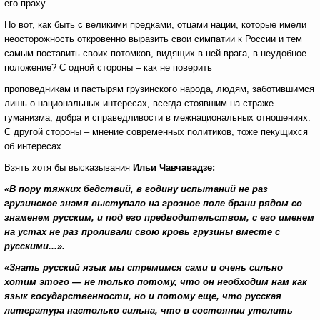
его праху.
Но вот, как быть с великими предками, отцами нации, которые имели
неосторожность откровенно выразить свои симпатии к России и тем
самым поставить своих потомков, видящих в ней врага, в неудобное
положение? С одной стороны – как не поверить
проповедникам и пастырям грузинского народа, людям, заботившимся
лишь о национальных интересах, всегда стоявшим на страже
гуманизма, добра и справедливости в межнациональных отношениях.
С другой стороны – мнение современных политиков, тоже пекущихся
об интересах...
Взять хотя бы высказывания
Ильи Чавчавадзе:
«В пору тяжких бедствий, в годину испытаний не раз
грузинское знамя выступало на грозное поле брани рядом со
знаменем русским, и под его предводительством, с его именем
на устах не раз проливали свою кровь грузины вместе с
русскими...».
«Знать русский язык мы стремимся сами и очень сильно
хотим этого — не только потому, что он необходим нам как
язык государственности, но и потому еще, что русская
литература настолько сильна, что в состоянии утолить