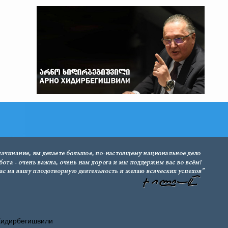
Хидирбегишвили