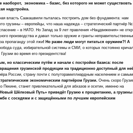
не наоборот, экономика – базис, без которого не может существовть
ая надстройка.
пная власть Саакашвили пыталась построить дом без фундамента: нам
 что грузины – европейцы, что наша надежда – стратегический партнёр №
спасение – в НАТО. Но Запад за 9 лет правления «Нацдвижения» не отк
дного производства и давал только оружие и гранты неправительственн
за пропаганду этой лжи
! Но разве люди могут питаться оружием?! А
вобода суда, избирательной системы и СМИ, о которых постоянно крича
Грузии во время его президентства!
, но классическим путём и начали с постройки базиса: после
звращения грузинской продукции на традиционно доступный для не
тнёра России, страну почти с полуторамиллиардным населением и самым
стратегическим экономическим партнёром Грузии.
Очень скоро Грузия
о Пекине, станет привлекательной для абхазов и осетин, именно на
Новый Шёлковый Путь» приведёт Грузию к процветанию, а грузины
дружбе с соседями и с защищёнными по лучшим европейским