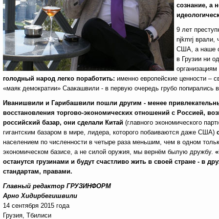
сознание, а 
идеологическ
9 лет престу
njkmrj врали,
США, а наше 
в Грузии ни о
организациям 
голодный народ легко поработить:
именно европейские ценности – с
«маяк демократии» Саакашвили - в первую очередь грубо попирались в 
Иванишвили и Гарибашвили пошли другим - менее привлекательным
восстановления торгово-экономических отношений с Россией, во
российский базар, они сделали Китай
(главного экономического пар
гигантским базаром в мире, лидера, которого побаиваются даже США)
населением по численности в четыре раза меньшим, чем в одном тольк
экономическом базисе, а не силой оружия, мы вернём былую дружбу.
«
останутся грузинами и будут счастливо жить в своей стране - в 
стандартам, правами.
Главный редактор ГРУЗИНФОРМ
Арно Хидирбегишвили
14 сентября 2015 года
Грузия, Тбилиси