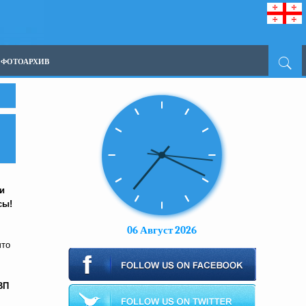
ФОТОАРХИВ
и
сы!
06 Август 2026
что
ВП