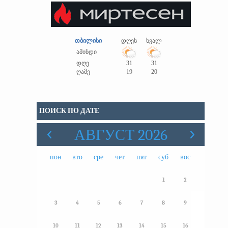
თბილისი
დღეს
ხვალ
ამინდი
დღე
31
31
ღამე
19
20
ПОИСК ПО ДАТЕ
АВГУСТ 2026
пон
вто
сре
чет
пят
суб
вос
1
2
3
4
5
6
7
8
9
10
11
12
13
14
15
16