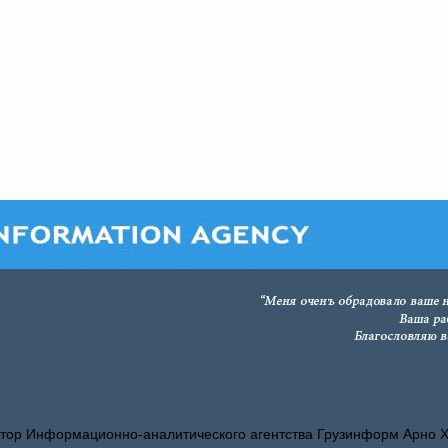
тор Информационно-аналитического агентства Грузинформ Арно 