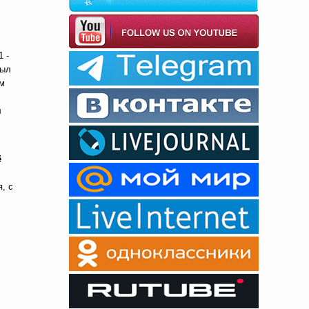
1 -
рыл
ым
л
ё
, с