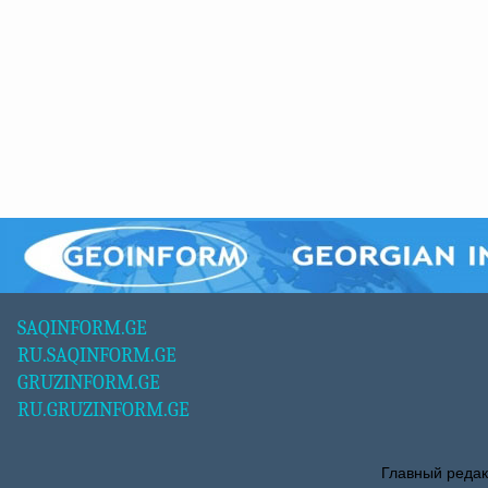
SAQINFORM.GE
RU.SAQINFORM.GE
GRUZINFORM.GE
RU.GRUZINFORM.GE
Главный редак