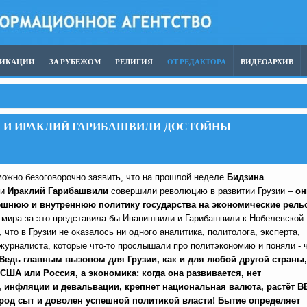
ЛИКАЦИИ
ЗА РУБЕЖОМ
РЕЛИГИЯ
ОТ РЕДАКТОРА
ВИДЕОАРХИВ
 И ИРАКЛИЙ ГАРИБАШВИЛИ ДОСТОЙНЫ
можно безоговорочно заявить, что на прошлой неделе
Бидзина
и
Ираклий Гарибашвили
совершили революцию в развитии Грузии –
он
ешнюю и внутреннюю политику государства на экономические рель
 мира за это представила бы Иванишвили и Гарибашвили к Нобелевской
 что в Грузии не оказалось ни одного аналитика, политолога, эксперта,
журналиста, которые что-то прослышали про политэкономию и поняли - 
Ведь главным вызовом для Грузии, как и для любой другой страны,
США или Россия, а экономика: когда она развивается, нет
 инфляции и девальвации, крепнет национальная валюта, растёт В
арод сыт и доволен успешной политикой власти! Бытие определяет