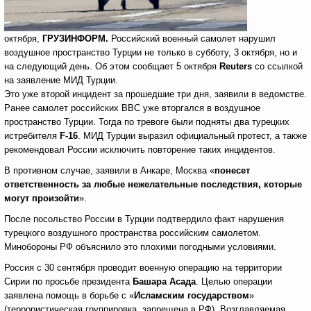
октября,
ГРУЗИНФОРМ.
Российский военный самолет нарушил
воздушное пространство Турции не только в субботу, 3 октября, но и
на следующий день. Об этом сообщает 5 октября
Reuters
со ссылкой
на заявление МИД Турции.
Это уже второй инцидент за прошедшие три дня, заявили в ведомстве.
Ранее самолет российских ВВС уже вторгался в воздушное
пространство Турции. Тогда по тревоге были подняты два турецких
истребителя
F
-16
. МИД Турции выразил официальный протест, а также
рекомендовал России исключить повторение таких инцидентов.
В противном случае, заявили в Анкаре, Москва «
понесет
ответственность за любые нежелательные последствия, которые
могут произойти
».
После посольство России в Турции подтвердило факт нарушения
турецкого воздушного пространства российским самолетом.
Минобороны РФ объяснило это плохими погодными условиями.
Россия с 30 сентября проводит военную операцию на территории
Сирии по просьбе президента
Башара Асада
. Целью операции
заявлена помощь в борьбе с «
Исламским государством
»
(террористическая группировка, запрещена в РФ). Возглавляемая