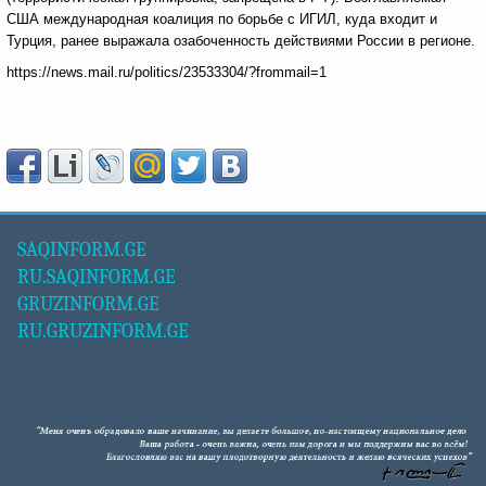
США международная коалиция по борьбе с ИГИЛ, куда входит и
Турция, ранее выражала озабоченность действиями России в регионе.
https://news.mail.ru/politics/23533304/?frommail=1
SAQINFORM.GE
RU.SAQINFORM.GE
GRUZINFORM.GE
RU.GRUZINFORM.GE