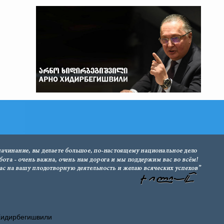
Хидирбегишвили