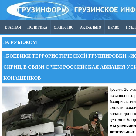
ГЛАВНАЯ
ПОЛИТИКА
ОБЩЕСТВО
АКТУАЛЬНО
ПРАВО
ПУБ
ЗА РУБЕЖОМ
«БОЕВИКИ ТЕРРОРИСТИЧЕСКОЙ ГРУППИРОВКИ «И
СИРИИ, В СВЯЗИ С ЧЕМ РОССИЙСКАЯ АВИАЦИЯ УСИ
КОНАШЕНКОВ
Грузия, 16 ок
позиционные 
боеприпасами
словам, росси
анализ данных
центра в Баг
мы увеличил
летательных 