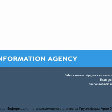
тор Информационно-аналитического агентства Грузинформ Арно 