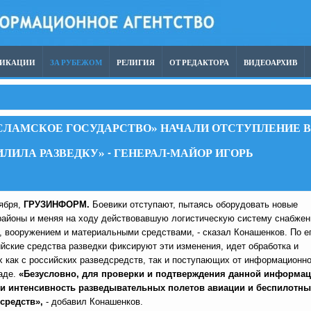
ЛИКАЦИИ
ЗА РУБЕЖОМ
РЕЛИГИЯ
ОТ РЕДАКТОРА
ВИДЕОАРХИВ
СЛАМСКОЕ ГОСУДАРСТВО» НАЧАЛИ ОТСТУПЛЕНИЕ В
ЛИЛА РАЗВЕДКУ» - ГЕНЕРАЛ-МАЙОР ИГОРЬ
тября,
ГРУЗИНФОРМ.
Боевики отступают, пытаясь оборудовать новые
районы и меняя на ходу действовавшую логистическую систему снабжен
, вооружением и материальными средствами, - сказал Конашенков. По е
йские средства разведки фиксируют эти изменения, идет обработка и
 как с российских разведсредств, так и поступающих от информационно
даде.
«Безусловно, для проверки и подтверждения данной информа
и интенсивность разведывательных полетов авиации и беспилотны
средств»,
- добавил Конашенков.