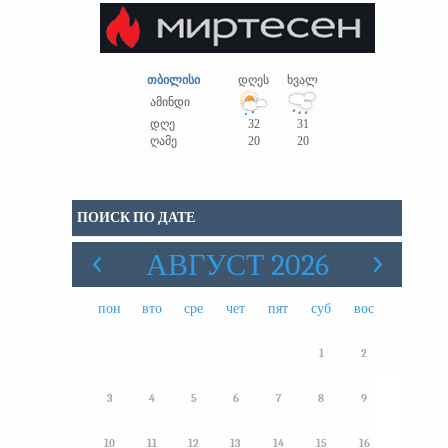
თბილისი
დღეს
ხვალ
ამინდი
დღე
32
31
ღამე
20
20
ПОИСК ПО ДАТЕ
АВГУСТ 2026
пон
вто
сре
чет
пят
суб
вос
1
2
3
4
5
6
7
8
9
10
11
12
13
14
15
16