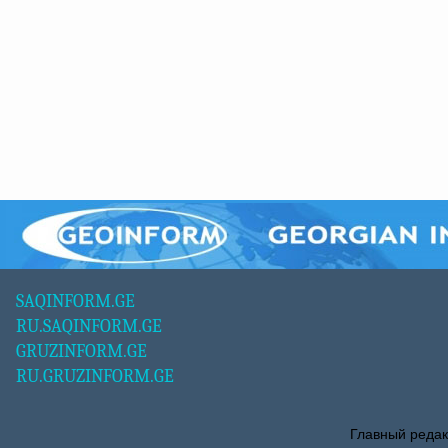
SAQINFORM.GE
RU.SAQINFORM.GE
GRUZINFORM.GE
RU.GRUZINFORM.GE
Главный редак