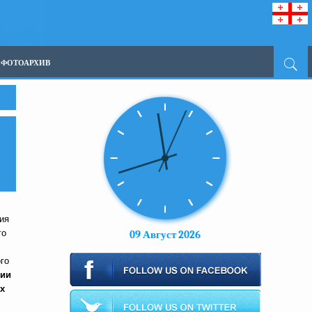
ФОТОАРХИВ
ия
го
09 Август 2026
го
ции
х