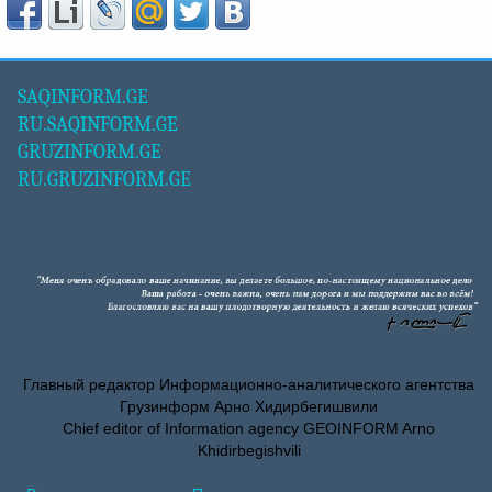
SAQINFORM.GE
RU.SAQINFORM.GE
GRUZINFORM.GE
RU.GRUZINFORM.GE
Главный редактор Информационно-аналитического агентства
Грузинформ Арно Хидирбегишвили
Chief editor of Information agency GEOINFORM Arno
Khidirbegishvili