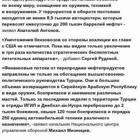
по всему миру, оснащение их оружием, техникой
и вооружением. У террористов в обороте постоянно
находится не менее 8,5 тысячи автоцистерн, которые
перевозят ежесуточно до 200 тысяч баррелей нефти» -
заявил
Анатолий Антонов.
«Уничтожения бензовозов со стороны коалиции во главе
с США не отмечается. Пока мы видим только увеличение
в три раза количества стратегических беспилотных
летательных аппаратов»,
- добавил
Сергей Рудской.
«Финансовые потоки от перепродажи нефтепродуктов
направлены не только на обогащение высшеговоенно-
политического руководства Турции. Они в больших
объемах возвращаются в Сирийскую Арабскую Республику
в виде оружия, боеприпасов и наемников различных
мастей. Только за последнюю неделю с территории Турции
в отряды ИГИЛ и Джебхат-ан-Нусра переброшено до 2
тысяч боевиков, свыше 120 тонн боеприпасов и порядка
250 единиц автомобильной техники различного
назначения»,
-заявил начальник Национального центра
управления обороной
Михаил Мизинцев.