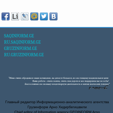
SAQINFORM.GE
RU.SAQINFORM.GE
GRUZINFORM.GE
RU.GRUZINFORM.GE
Главный редактор Информационно-аналитического агентства
Грузинформ Арно Хидирбегишвили
Chief editor of Information agency GEOINFORM Arno