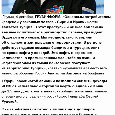
Грузия, 4 декабря,
ГРУЗИНФОРМ. «Основным потребителем
краденой у законных хозяев - Сирии и Ирака - нефти
является Турция. В этот преступный бизнес вовлечено
высшее политическое руководство страны, президент
Эрдоган и его семья. Мы неоднократно говорили
об опасности заигрывания с террористами. В регионе
действует единая команда бандитов и турецких элит
по краже нефти у соседей. Эта нефть в огромном
количестве, в промышленном масштабе по живым
нефтепроводам из тысяч бензовозов поступает
на территорию Турции»,
- заявил журналистам заместитель
министра обороны России
Анатолий Антонов
на брифинге.
«Удары российской авиации позволили снизить доходы
ИГИЛ от нелегальной торговли нефтью вдвое - с 3 млн
до 1,5 млн долларов в день»,
- сообщил начальник главного
оперативного управления российского Генштаба
Сергей
Рудской.
Они зарабатывают около 2 миллиардов долларов
ежегодно, расходуя эти средства на наем боевиков