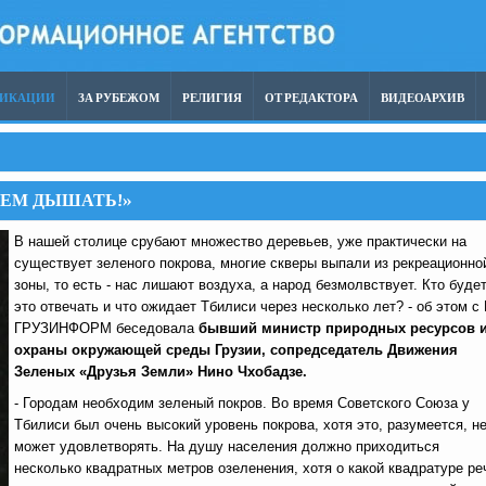
ЛИКАЦИИ
ЗА РУБЕЖОМ
РЕЛИГИЯ
ОТ РЕДАКТОРА
ВИДЕОАРХИВ
ЖЕМ ДЫШАТЬ!»
В нашей столице срубают множество деревьев, уже практически на
существует зеленого покрова, многие скверы выпали из рекреационно
зоны, то есть - нас лишают воздуха, а народ безмолвствует. Кто будет
это отвечать и что ожидает Тбилиси через несколько лет? - об этом с
ГРУЗИНФОРМ беседовала
бывший министр природных ресурсов 
охраны окружающей среды Грузии, сопредседатель Движения
Зеленых «Друзья Земли» Нино Чхобадзе.
- Городам необходим зеленый покров. Во время Советского Союза у
Тбилиси был очень высокий уровень покрова, хотя это, разумеется, н
может удовлетворять. На душу населения должно приходиться
несколько квадратных метров озеленения, хотя о какой квадратуре ре