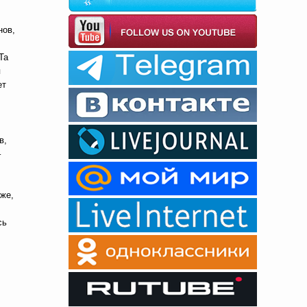
нов,
Та
я
ет
в,
–
 же,
сь