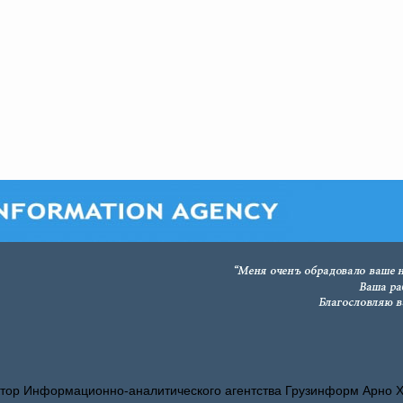
тор Информационно-аналитического агентства Грузинформ Арно 