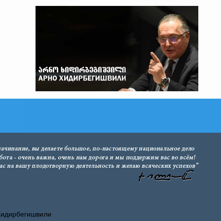
Хидирбегишвили