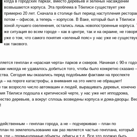
когда в городских парках, вместо деревьев и зеленых насаждений
возвышаются корпуса. Эта проблема в Тбилиси существует уже
примерно 20 лет. Сначала в столице был период наступления рестора
потом – офисов, а теперь – корпусов. В Ваке, который был в Тбилиси
зоной лучшего озеленения, остались лишь новопостроенные корпуса. 
же ситуация во всем городе – как в центре, так и на окраине, не говор
уже о том, что самого понятия «зеленый пояс» у нас уже не существу
как такового.
яется генплан и «красная черта» парков и скверов. Начиная с 90-х годо
ам никогда не удавалось добиться того, чтобы было конкретно сказано 
льства. Сегодня мы оказались перед подобными фактами на проспекте
а – на пороге катастрофы, а внимания на это никто не обращает!
е так возросло число автомашин и людей, выращивать деревья, конечно
ия Тбилиси подошла к критической черте, у нас уже нет ипподрома,
ество деревьев, а вокруг сплошь возведены корпуса и дома-дворцы. Ве
!
 действенным – генплан города, а не – подчеркиваю – план по
А план по землепользованию как раз является частью генплана, который
а, где – промышленные объекты, офисы и т.д. Все это должно быть