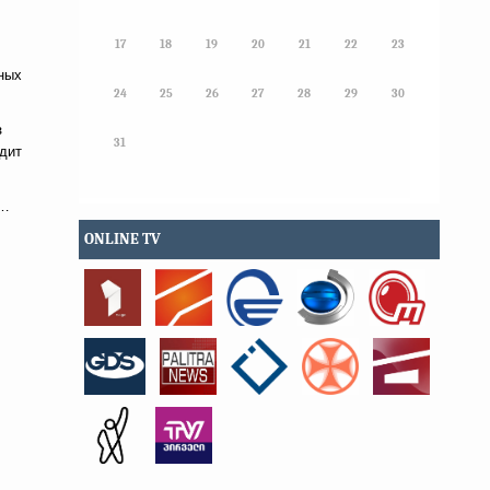
17
18
19
20
21
22
23
ных
24
25
26
27
28
29
30
з
31
одит
й…
ONLINE TV