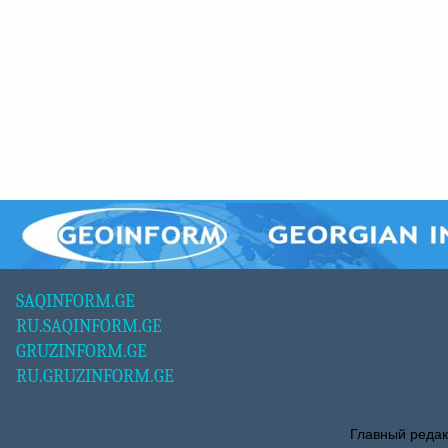
SAQINFORM.GE
RU.SAQINFORM.GE
GRUZINFORM.GE
RU.GRUZINFORM.GE
Главный редак