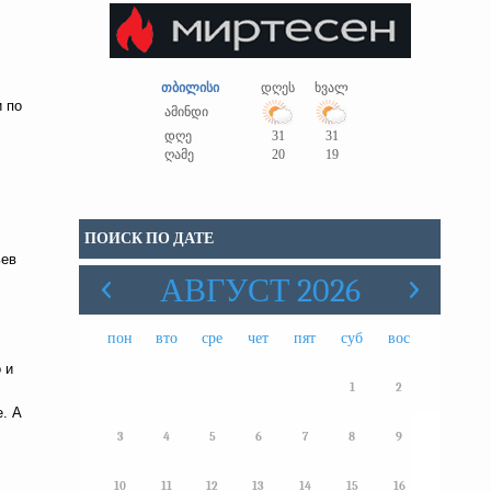
თბილისი
დღეს
ხვალ
и по
ამინდი
დღე
31
31
ღამე
20
19
ПОИСК ПО ДАТЕ
ьев
АВГУСТ 2026
пон
вто
сре
чет
пят
суб
вос
 и
1
2
е. А
3
4
5
6
7
8
9
10
11
12
13
14
15
16