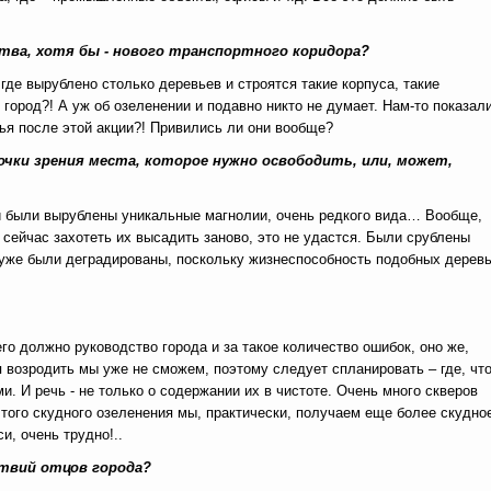
тва, хотя бы - нового транспортного коридора?
, где вырублено столько деревьев и строятся такие корпуса, такие
город?! А уж об озеленении и подавно никто не думает. Нам-то показал
вья после этой акции?! Привились ли они вообще?
очки зрения места, которое нужно освободить, или, может,
и были вырублены уникальные магнолии, очень редкого вида… Вообще,
 сейчас захотеть их высадить заново, это не удастся. Были срублены
ни уже были деградированы, поскольку жизнеспособность подобных дерев
го должно руководство города и за такое количество ошибок, оно же,
 возродить мы уже не сможем, поэтому следует спланировать – где, что
. И речь - не только о содержании их в чистоте. Очень много скверов
з того скудного озеленения мы, практически, получаем еще более скудно
и, очень трудно!..
ствий отцов города?