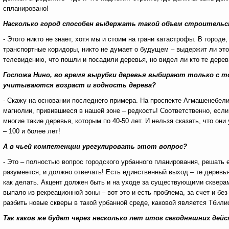
спланировано!
Насколько город способен выдержать такой объем строительс
- Этого никто не знает, хотя мы и стоим на грани катастрофы. В городе
транспортные коридоры, никто не думает о будущем – выдержит ли это 
телевидению, что пошли и посадили деревья, но видел ли кто те дере
Госпожа Нино, во время вырубки деревья выбирают только с т
учитываются возраст и годность дерева?
- Скажу на основании последнего примера. На проспекте Агмашенебел
магнолии, привившиеся в нашей зоне – редкость! Соответственно, если
многие такие деревья, которым по 40-50 лет. И нельзя сказать, что о
– 100 и более лет!
А в чьей компетенции урегулировать этот вопрос?
- Это – полностью вопрос городского урбанного планирования, решать е
разумеется, и должно отвечать! Есть единственный выход – те деревья
как делать. Акцент должен быть и на уходе за существующими скверами
выпало из рекреационной зоны – вот это и есть проблема, за счет и бе
разбить новые скверы в такой урбанной среде, каковой является Тбилис
Так каков же будет через несколько лет итог сегодняшних дей