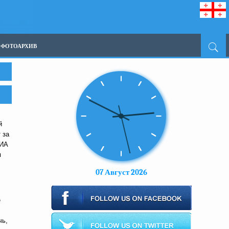
ФОТОАРХИВ
й
 за
 ИА
и
07 Август 2026
е
чь,