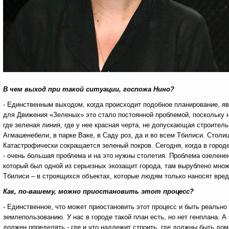
В чем выход при такой ситуации, госпожа Нино?
- Единственным выходом, когда происходит подобное планирование, явл
для Движения «Зеленых» это стало постоянной проблемой, поскольку н
где зеленая линия, где у нее красная черта, не допускающая строите
Агмашенебели, в парке Ваке, в Саду роз, да и во всем Тбилиси. Столиц
Катастрофически сокращается зеленый покров. Сегодня, когда в город
- очень большая проблема и на это нужны столетия. Проблема озеленен
который был одной из серьезных экозащит города, там вырублено множ
Тбилиси – в строящихся объектах, которые людям только наносят вред
Как, по-вашему, можно приостановить этот процесс?
- Единственное, что может приостановить этот процесс и быть реально
землепользованию. У нас в городе такой план есть, но нет генплана. 
должен определять - где и что надлежит строить, где должны быть дом