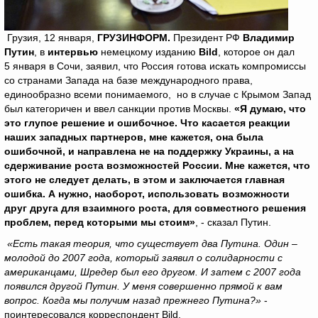
Грузия, 12 января,
ГРУЗИНФОРМ.
Президент РФ
Владимир
Путин
, в
интервью
немецкому изданию
Bild
, которое он дал
5 января в Сочи, заявил, что Россия готова искать компромиссы
со странами Запада на базе международного права,
единообразно всеми понимаемого, но в случае с Крымом Запад
был категоричен и ввел санкции против Москвы.
«Я думаю, что
это глупое решение и ошибочное. Что касается реакции
наших западных партнеров, мне кажется, она была
ошибочной, и направлена не на поддержку Украины, а на
сдерживание роста возможностей России. Мне кажется, что
этого не следует делать, в этом и заключается главная
ошибка. А нужно, наоборот, использовать возможности
друг друга для взаимного роста, для совместного решения
проблем, перед которыми мы стоим»
, - сказал Путин.
«Есть такая теория, что существует два Путина. Один –
молодой до 2007 года, который заявил о солидарности с
американцами, Шредер был его другом. И затем с 2007 года
появился другой Путин. У меня совершенно прямой к вам
вопрос. Когда мы получим назад прежнего Путина?»
-
поинтересовался корреспондент Bild.