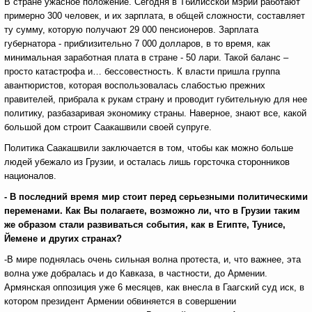
В стране ужасное положение. Сегодня в Тбилисской мэрии работают
примерно 300 человек, и их зарплата, в общей сложности, составляет
ту сумму, которую получают 29 000 пенсионеров. Зарплата
губернатора - приблизительно 7 000 долларов, в то время, как
минимальная заработная плата в стране - 50 лари. Такой баланс –
просто катастрофа и… бессовестность. К власти пришла группа
авантюристов, которая воспользовалась слабостью прежних
правителей, прибрала к рукам страну и проводит губительную для нее
политику, разбазаривая экономику страны. Наверное, знают все, какой
большой дом строит Саакашвили своей супруге.
Политика Саакашвили заключается в том, чтобы как можно больше
людей убежало из Грузии, и осталась лишь горсточка сторонников
националов.
- В последний время мир стоит перед серьезными политическими
переменами. Как Вы полагаете, возможно ли, что в Грузии таким
же образом стали развиваться события, как в Египте, Тунисе,
Йемене и других странах?
-В мире поднялась очень сильная волна протеста, и, что важнее, эта
волна уже добралась и до Кавказа, в частности, до Армении.
Армянская оппозиция уже 6 месяцев, как внесла в Гаагский суд иск, в
котором президент Армении обвиняется в совершении