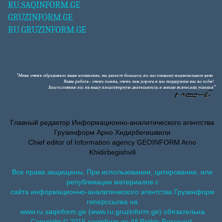
RU.SAQINFORM.GE
GRUZINFORM.GE
RU.GRUZINFORM.GE
Главный редактор Информационно-аналитического агентства
Грузинформ Арно Хидирбегишвили
Chief editor of Information agency GEOINFORM Arno
Khidirbegishvili
Все права защищены. При использовании, цитировании, или
републикации материалов с
сайта информационно-аналитического агентства Грузинформ
гиперссылка на
www.ru.saqinform.ge (www.ru.gruzinform.ge) обязательна.
Copyright © 2015 saqinform.ge All Rights Reserved.