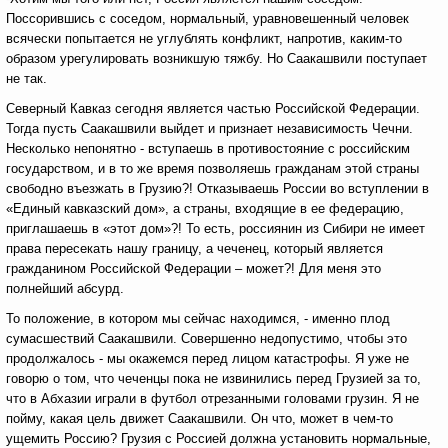
Поссорившись с соседом, нормальный, уравновешенный человек
всячески попытается не углублять конфликт, напротив, каким-то
образом урегулировать возникшую тяжбу. Но Саакашвили поступает
не так.
Северный Кавказ сегодня является частью Российской Федерации.
Тогда пусть Саакашвили выйдет и признает независимость Чечни.
Несколько непонятно - вступаешь в противостояние с российским
государством, и в то же время позволяешь гражданам этой страны
свободно въезжать в Грузию?! Отказываешь России во вступлении в
«Единый кавказский дом», а страны, входящие в ее федерацию,
приглашаешь в «этот дом»?! То есть, россиянин из Сибири не имеет
права пересекать нашу границу, а чеченец, который является
гражданином Российской Федерации – может?! Для меня это
полнейший абсурд.
То положение, в котором мы сейчас находимся, - именно плод
сумасшествий Саакашвили. Совершенно недопустимо, чтобы это
продолжалось - мы окажемся перед лицом катастрофы. Я уже не
говорю о том, что чеченцы пока не извинились перед Грузией за то,
что в Абхазии играли в футбол отрезанными головами грузин. Я не
пойму, какая цель движет Саакашвили. Он что, может в чем-то
ущемить Россию? Грузия с Россией должна установить нормальные,