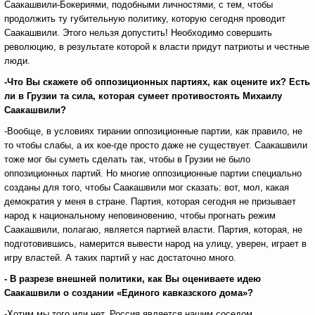
Саакашвили-Бокериями, подобными личностями, с тем, чтобы
продолжить ту губительную политику, которую сегодня проводит
Саакашвили. Этого нельзя допустить! Необходимо совершить
революцию, в результате которой к власти придут патриоты и честные
люди.
-Что Вы скажете об оппозиционных партиях, как оцените их? Есть
ли в Грузии та сила, которая сумеет противостоять Михаилу
Саакашвили?
-Вообще, в условиях тирании оппозиционные партии, как правило, не
то чтобы слабы, а их кое-где просто даже не существует. Саакашвили
тоже мог бы суметь сделать так, чтобы в Грузии не было
оппозиционных партий. Но многие оппозиционные партии специально
созданы для того, чтобы Саакашвили мог сказать: вот, мол, какая
демократия у меня в стране. Партия, которая сегодня не призывает
народ к национальному неповиновению, чтобы прогнать режим
Саакашвили, полагаю, является партией власти. Партия, которая, не
подготовившись, намерится вывести народ на улицу, уверен, играет в
игру властей. А таких партий у нас достаточно много.
- В разрезе внешней политики, как Вы оцениваете идею
Саакашвили о создании «Единого кавказского дома»?
-Хотим мы того или нет, Россия является нашим соседом.