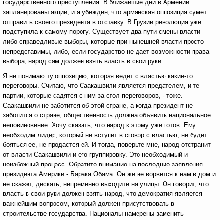
государственного преступления. В ближайшие дни в Армении
запланированы акции, и я убежден, что армянская оппозиция сумет
отправить своего президента в отставку. В Грузии революция уже
подступила к самому порогу. Существует два пути смены власти –
либо справедливые выборы, которые при нынешней власти просто
непредставимы, либо, если государство не дает возможности права
выбора, народ сам должен взять власть в свои руки
Я не понимаю ту оппозицию, которая ведет с властью какие-то
переговоры. Считаю, что Саакашвили является предателем, и те
партии, которые садятся с ним за стол переговоров, - тоже.
Саакашвили не заботится об этой стране, а когда президент не
заботится о стране, общественность должна объявить национальное
неповиновение. Хочу сказать, что народ к этому уже готов. Ему
необходим лидер, который не вступит в сговор с властью, не будет
бояться ее, не продастся ей. И тогда, поверьте мне, народ отстранит
от власти Саакашвили и его группировку. Это необходимый и
неизбежный процесс. Обратите внимание на последние заявления
президента Америки - Барака Обама. Он же не ворвется к нам в дом и
не скажет, дескать, непременно выходите на улицы. Он говорит, что
власть в свои руки должен взять народ, что демократия является
важнейшим вопросом, который должен присутствовать в
строительстве государства. Националы намерены заменить