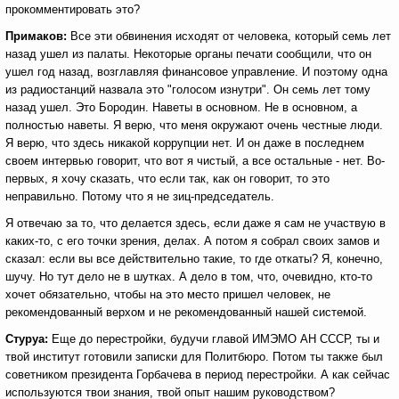
прокомментировать это?
Примаков:
Все эти обвинения исходят от человека, который семь лет
назад ушел из палаты. Некоторые органы печати сообщили, что он
ушел год назад, возглавляя финансовое управление. И поэтому одна
из радиостанций назвала это "голосом изнутри". Он семь лет тому
назад ушел. Это Бородин. Наветы в основном. Не в основном, а
полностью наветы. Я верю, что меня окружают очень честные люди.
Я верю, что здесь никакой коррупции нет. И он даже в последнем
своем интервью говорит, что вот я чистый, а все остальные - нет. Во-
первых, я хочу сказать, что если так, как он говорит, то это
неправильно. Потому что я не зиц-председатель.
Я отвечаю за то, что делается здесь, если даже я сам не участвую в
каких-то, с его точки зрения, делах. А потом я собрал своих замов и
сказал: если вы все действительно такие, то где откаты? Я, конечно,
шучу. Но тут дело не в шутках. А дело в том, что, очевидно, кто-то
хочет обязательно, чтобы на это место пришел человек, не
рекомендованный верхом и не рекомендованный нашей системой.
Стуруа:
Еще до перестройки, будучи главой ИМЭМО АН СССР, ты и
твой институт готовили записки для Политбюро. Потом ты также был
советником президента Горбачева в период перестройки. А как сейчас
используются твои знания, твой опыт нашим руководством?