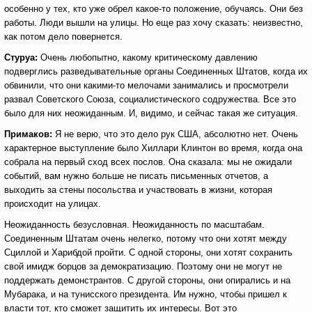
особенно у тех, кто уже обрел какое-то положение, обучаясь. Они без
работы. Люди вышли на улицы. Но еще раз хочу сказать: неизвестно,
как потом дело повернется.
Стуруа:
Очень любопытно, какому критическому давлению
подверглись разведывательные органы Соединенных Штатов, когда их
обвинили, что они какими-то мелочами занимались и просмотрели
развал Советского Союза, социалистического содружества. Все это
было для них неожиданным. И, видимо, и сейчас такая же ситуация.
Примаков:
Я не верю, что это дело рук США, абсолютно нет. Очень
характерное выступление было Хиллари Клинтон во время, когда она
собрала на первый сход всех послов. Она сказала: мы не ожидали
событий, вам нужно больше не писать письменных отчетов, а
выходить за стены посольства и участвовать в жизни, которая
происходит на улицах.
Неожиданность безусловная. Неожиданность по масштабам.
Соединенным Штатам очень нелегко, потому что они хотят между
Сциллой и Харибдой пройти. С одной стороны, они хотят сохранить
свой имидж борцов за демократизацию. Поэтому они не могут не
поддержать демонстрантов. С другой стороны, они опирались и на
Мубарака, и на тунисского президента. Им нужно, чтобы пришел к
власти тот, кто сможет защитить их интересы. Вот это