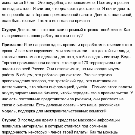
исполнится 87 лет. Это неудобно, это невозможно. Поэтому я решил
не выдвигаться. Я считаю, что два срока достаточно. Я почти десять
лет проработал в Торгово-промышленной палате. Девять с половиной,
если быть точным. Так что вот главная причина.
Стуруа:
Десять лет - это все-таки огромный отрезок твоей жизни. Как
ты оцениваешь свою работу на этом посту?
Примаков:
Я не напрасно здесь прожил и проработал в течение этого
срока. И все мое окружение, мои заместители - это достойные люди,
которые очень много сделали для того, чтобы создать систему. Ведь
Торгово-промышленная палата - это еще и 173 территориальные
палаты по всей России. Они независимые, но мы координируем
работу. В общем, это работающая система. Это экспертиза
происхождения товаров, это третейский суд, это выставочная
деятельность, это обмен информацией, учеба... Помимо этого палаты
аккумулируют мнение бизнеса, чтобы передать его в правительство. У
нас есть постоянные представители за рубежом, они работают на
связи с бизнесом. Есть деловые советы - это наша, российская
модель, подпорка для межправительственных комиссий.
Стуруа:
В последнее время в средствах массовой информации
появились материалы, в которых ставится под сомнение
порядочность некоторых членов твоей палаты. Как ты можешь