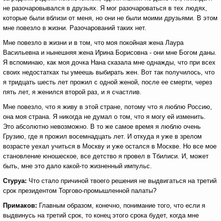
не разочаровывался в друзьях. Я мог разочароваться в тех людях,
которые были вблизи от меня, но они не были моими друзьями. В этом
мне повезло в жизни. Разочарований таких нет.
Мне повезло в жизни и в том, что моя покойная жена Лаура
Васильевна и нынешняя жена Ирина Борисовна - они мне Богом даны.
Я вспоминаю, как моя дочка Нана сказала мне однажды, что при всех
своих недостатках ты умеешь выбирать жен. Вот так получилось, что
я тридцать шесть лет прожил с одной женой, после ее смерти, через
пять лет, я женился второй раз, и я счастлив.
Мне повезло, что я живу в этой стране, потому что я люблю Россию,
она моя страна. Я никогда не думал о том, что я могу ей изменить.
Это абсолютно невозможно. В то же самое время я люблю очень
Грузию, где я прожил восемнадцать лет. И откуда я уже в зрелом
возрасте уехал учиться в Москву и уже остался в Москве. Но все мое
становление юношеское, все детство я провел в Тбилиси. И, может
быть, мне это дало какой-то жизненный импульс.
Стуруа:
Что стало причиной твоего решения не выдвигаться на третий
срок президентом Торгово-промышленной палаты?
Примаков:
Главным образом, конечно, понимание того, что если я
выдвинусь на третий срок, то конец этого срока будет, когда мне