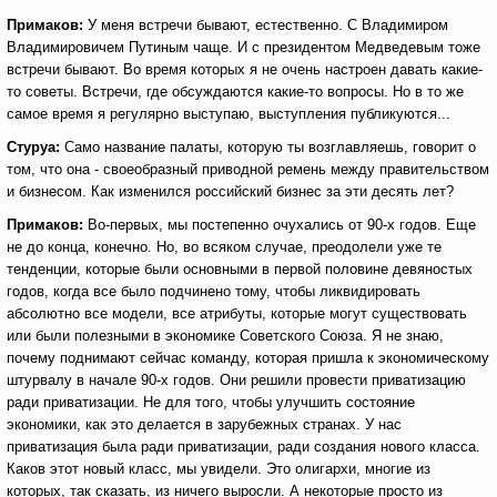
Примаков:
У меня встречи бывают, естественно. С Владимиром
Владимировичем Путиным чаще. И с президентом Медведевым тоже
встречи бывают. Во время которых я не очень настроен давать какие-
то советы. Встречи, где обсуждаются какие-то вопросы. Но в то же
самое время я регулярно выступаю, выступления публикуются...
Стуруа:
Само название палаты, которую ты возглавляешь, говорит о
том, что она - своеобразный приводной ремень между правительством
и бизнесом. Как изменился российский бизнес за эти десять лет?
Примаков:
Во-первых, мы постепенно очухались от 90-х годов. Еще
не до конца, конечно. Но, во всяком случае, преодолели уже те
тенденции, которые были основными в первой половине девяностых
годов, когда все было подчинено тому, чтобы ликвидировать
абсолютно все модели, все атрибуты, которые могут существовать
или были полезными в экономике Советского Союза. Я не знаю,
почему поднимают сейчас команду, которая пришла к экономическому
штурвалу в начале 90-х годов. Они решили провести приватизацию
ради приватизации. Не для того, чтобы улучшить состояние
экономики, как это делается в зарубежных странах. У нас
приватизация была ради приватизации, ради создания нового класса.
Каков этот новый класс, мы увидели. Это олигархи, многие из
которых, так сказать, из ничего выросли. А некоторые просто из