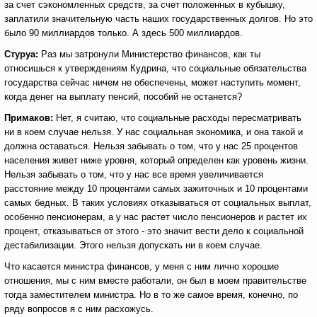
за счет сэкономленных средств, за счет положенных в кубышку,
заплатили значительную часть наших государственных долгов. Но это
было 90 миллиардов только. А здесь 500 миллиардов.
Стуруа:
Раз мы затронули Министерство финансов, как ты
относишься к утверждениям Кудрина, что социальные обязательства
государства сейчас ничем не обеспечены, может наступить момент,
когда денег на выплату пенсий, пособий не останется?
Примаков:
Нет, я считаю, что социальные расходы пересматривать
ни в коем случае нельзя. У нас социальная экономика, и она такой и
должна оставаться. Нельзя забывать о том, что у нас 25 процентов
населения живет ниже уровня, который определен как уровень жизни.
Нельзя забывать о том, что у нас все время увеличивается
расстояние между 10 процентами самых зажиточных и 10 процентами
самых бедных. В таких условиях отказываться от социальных выплат,
особенно пенсионерам, а у нас растет число пенсионеров и растет их
процент, отказываться от этого - это значит вести дело к социальной
дестабилизации. Этого нельзя допускать ни в коем случае.
Что касается министра финансов, у меня с ним лично хорошие
отношения, мы с ним вместе работали, он был в моем правительстве
тогда заместителем министра. Но в то же самое время, конечно, по
ряду вопросов я с ним расхожусь.