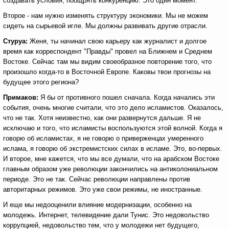
создавать условия, поощрять конкуренцию. Это один момент.
Второе - нам нужно изменять структуру экономики. Мы не можем
сидеть на сырьевой игле. Мы должны развивать другие отрасли.
Стуруа:
Женя, ты начинал свою карьеру как журналист и долгое
время как корреспондент "Правды" провел на Ближнем и Среднем
Востоке. Сейчас там мы видим своеобразное повторение того, что
произошло когда-то в Восточной Европе. Каковы твои прогнозы на
будущее этого региона?
Примаков:
Я бы от противного пошел сначала. Когда начались эти
события, очень многие считали, что это дело исламистов. Оказалось,
что не так. Хотя неизвестно, как они развернутся дальше. Я не
исключаю и того, что исламисты воспользуются этой волной. Когда я
говорю об исламистах, я не говорю о приверженцах умеренного
ислама, я говорю об экстремистских силах в исламе. Это, во-первых.
И второе, мне кажется, что мы все думали, что на арабском Востоке
главным образом уже революции закончились на антиколониальном
периоде. Это не так. Сейчас революции направлены против
авторитарных режимов. Это уже свои режимы, не иностранные.
И еще мы недооценили влияние модернизации, особенно на
молодежь. Интернет, телевидение дали Тунис. Это недовольство
коррупцией, недовольство тем, что у молодежи нет будущего,