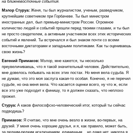
на ближневосточные события.
Мэлор Стуруа:
Женя, ты был журналистом, ученым, разведчиком,
крупнейшим советником при Горбачеве. Ты был министром
иностранных дел, был премьер-министром России. Огромное
количество людей и событий прошли перед твоими глазами, и ты был
не просто свидетелем, а активным участником всех этих исторических
событий и явлений. Ты встречался и был знаком почти со всеми
восточными диктаторами и западными политиками. Как ты оцениваешь
свою жизнь?
Евгений Примаков:
Мэлор, мне кажется, ты несколько
преувеличиваешь, что я такой значительный человек. Действительно,
мне довелось побывать на всех этих постах. Но меня вела судьба. Я
не думаю, что это моя заслуга какая-то особая. Конечно, я не перечил
судьбе, но она меня вела. Что касается оценки всего, ну что ж, если
все это уже подходит к финишу, то я должен сказать, что неплохо
прожил.
Стуруа:
А каков философско-человеческий итог, который ты сейчас
подводишь?
Примаков:
Я считаю, что мне очень везло в жизни, во-первых, на
друзей. У меня очень хорошие друзья, и я, как правило, может быть,
за редким-редким исключением, единичным... но даже нет, никогда я