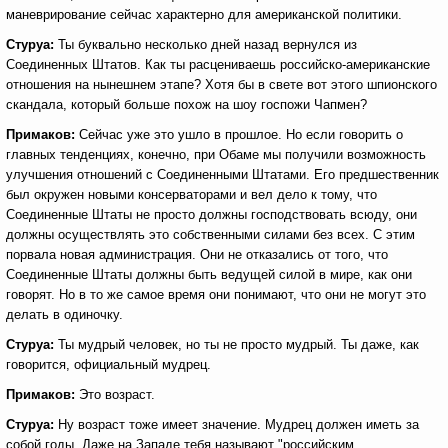
маневрирование сейчас характерно для американской политики.
Стуруа:
Ты буквально несколько дней назад вернулся из
Соединенных Штатов. Как ты расцениваешь российско-американские
отношения на нынешнем этапе? Хотя бы в свете вот этого шпионского
скандала, который больше похож на шоу госпожи Чапмен?
Примаков:
Сейчас уже это ушло в прошлое. Но если говорить о
главных тенденциях, конечно, при Обаме мы получили возможность
улучшения отношений с Соединенными Штатами. Его предшественник
был окружен новыми консерваторами и вел дело к тому, что
Соединенные Штаты не просто должны господствовать всюду, они
должны осуществлять это собственными силами без всех. С этим
порвала новая администрация. Они не отказались от того, что
Соединенные Штаты должны быть ведущей силой в мире, как они
говорят. Но в то же самое время они понимают, что они не могут это
делать в одиночку.
Стуруа:
Ты мудрый человек, но ты не просто мудрый. Ты даже, как
говорится, официальный мудрец.
Примаков:
Это возраст.
Стуруа:
Ну возраст тоже имеет значение. Мудрец должен иметь за
собой годы. Даже на Западе тебя называют "российским