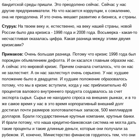
бандитской среды пришли. Это преодолено сейчас. Сейчас у нас
другие предприниматели. Но что касается коррупции, к сожалению,
она не преодолена. И это очень мешает развитию и бизнеса, и страны.
Стуруа:
На твоем веку и, естественно, на веку нашей страны, новой
России было два кризиса - 1998 года и 2008 года. Восьмерка - какая-то
несчастливая оказалась цифра. Какая разница между этими двумя
кризисами?
Примаков:
Очень большая разница. Потому что кризис 1998 года был
порожден объявлением дефолта. И он касался главным образом нас.
А сейчас это мировой кризис. Причем сначала считалось, что он нас
не захлестнет. А он нас захлестнул очень серьезно. У нас худшее
положение было в двадцатке. И худшее положение образовалось
потому, что мы в кризис вступили, когда у нас приблизительно 40
процентов валового внутреннего продукта создавалось за счет
экспорта сырья. Сырье не находило спроса на внешних рынках, и в то
же самое время у нас в это время корпоративный внешний долг
достигал почти размеров золотовалютных запасов, 500 миллиардов
долларов. Брали государственные крупные компании, крупные банки.
И брали потому, что наша кредитно-банковская система не могла дать
такие проценты и такие длинные деньги, которые они получали за
рубежом. И, конечно, Министерство финансов гордилось тем, что они