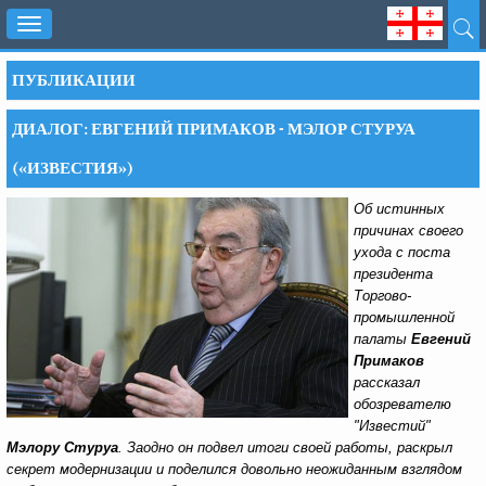
Toggle
navigation
ПУБЛИКАЦИИ
ДИАЛОГ: ЕВГЕНИЙ ПРИМАКОВ - МЭЛОР СТУРУА
(«ИЗВЕСТИЯ»)
Об истинных
причинах своего
ухода с поста
президента
Торгово-
промышленной
палаты
Евгений
Примаков
рассказал
обозревателю
"Известий"
Мэлору Стуруа
. Заодно он подвел итоги своей работы, раскрыл
секрет модернизации и поделился довольно неожиданным взглядом