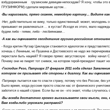
взбудораженным грузинским девицам-непоседам? Я хочу, чтобы это в
ГРУЗИНФОРМ) сделали мировым шутом…
-Вы нарисовали, прямо скажем, невесёлую картину… Видите как
-Нет, действительно не вижу, только единственный: может, молодежь с
призывают ее развлекаться … в кустах! Исходя из этого, мало надежды 
будем либо - геями, либо - лесбиянками…
-
А как вы оцениваете сегодняшние грузино-российские отношен
- Когда кретин Нугзар Циклаури становится идеологом и представляетс
хочешь с Лениным, но Пушкина и Достоевского не надо же перечеркива
перестали быть нацией? Я говорю прямо: августовскую войну начал Саа
Почему они не пиарят тот снимок, на котором герой-президент пашет но
-Господин Резо, Патриарх 27 февраля 2011 года сделал Заявлен
котором он призывает обе стороны к диалогу. Как вы оценивае
-Патриарх пытается как-то спасти страну, потому что без России, без у
Было время, когда русские просто спасли нас от физического уничтож
заботится о нашей стране. Если бы не он - кто знает, чтобы случилось
-Вы всегда достаточно громко высказываете свои мысли, они
Вам когда-либо угрожали расправой?