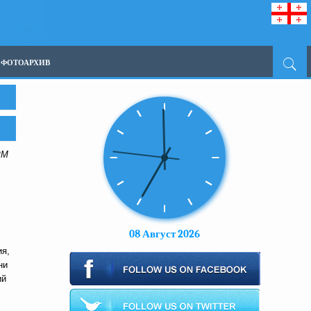
ФОТОАРХИВ
ОРМ
08 Август 2026
:
ия,
ни
ий