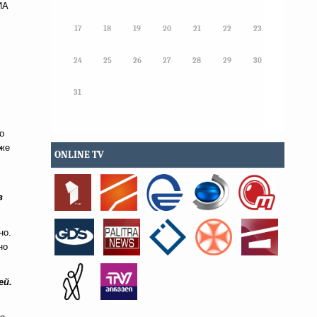
ИА
17
18
19
20
21
22
23
24
25
26
27
28
29
30
31
о
уже
ONLINE TV
в
но.
но
ей.