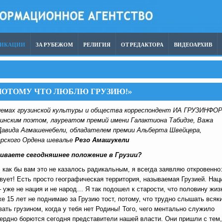
ЛИКАЦИИ
ЗА РУБЕЖОМ
РЕЛИГИЯ
ОТ РЕДАКТОРА
ВИДЕОАРХИВ
ПОТОМУ ЧТО ЛЮБЛЮ ГРУЗИЮ!»
облемах грузинской культуры и общества корреспондент ИА ГРУЗИНФ
инским поэтом, лауреатом премий имени Галактиона Табидзе, Важа
авида Агмашенебели, обладателем премии Альберта Швейцера,
арского Ордена шевалье
Резо Амашукели
ениваете сегодняшнее положение в Грузии?
как бы вам это не казалось радикальным, я всегда заявляю откровенно
вует! Есть просто географическая территория, называемая Грузией. Нац
 уже не нация и не народ… Я так подошел к старости, что половину жиз
же 15 лет не поднимаю за Грузию тост, потому, что трудно слышать всяк
вать грузином, когда у тебя нет Родины! Того, чего ментально служило
сердно борются сегодня представители нашей власти. Они пришли с тем,