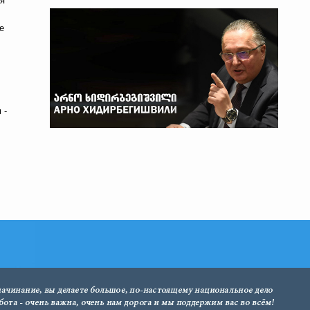
 я
е
 -