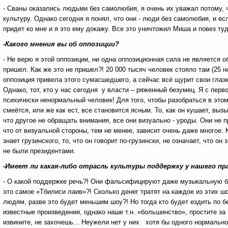
- Сваны оказались людьми без самолюбия, я очень их уважал потому, 
культуру. Однако сегодня я понял, что они - люди без самолюбия, и ес
придет ко мне и я это ему докажу. Все это уничтожил Миша и повез т
-Какого мнения вы об оппозиции?
- Не верю я этой оппозиции, ни одна оппозиционная сила не является о
пришел. Как же это не пришел?! 20 000 тысяч человек стояло там (25
оппозиция привела этого сумасшедшего, а сейчас всё щурит свои глаз
Однако, тот, кто у нас сегодня у власти – ряженный безумец. Я с перво
психически ненормальный человек! Для того, чтобы разобраться в этом
смеётся, или же как ест, все становится ясным. То, как он кушает, вы
что другое не обращать внимания, все они визуально - уроды. Они не п
что от визуальной стороны, тем не менее, зависит очень даже многое.
знает грузинского, то, что он говорит по-грузински, не означает, что о
не были президентами.
-Имеет ли какая-либо отрасль культуры поддержку у нашего п
- О какой поддержке речь?! Они фальсифицируют даже музыкальную бе
это самое «Тбилиси лаив»?! Сколько денег тратят на каждое из этих ш
людям, разве это будет меньшим шоу?! Но тогда кто будет ездить по 
известные произведения, однако наше т.н. «большинство», простите за 
извините, не захочешь... Неужели нет у них хотя бы одного нормально