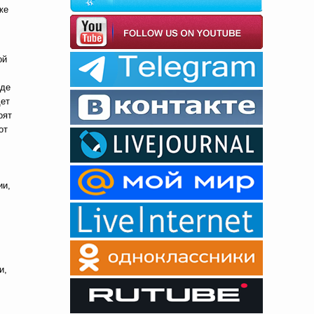
же
ой
жде
дет
оят
от
ии,
и,