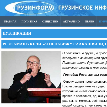
ГЛАВНАЯ
ПОЛИТИКА
ОБЩЕСТВО
АКТУАЛЬНО
ПРАВО
ПУБ
ПУБЛИКАЦИИ
РЕЗО АМАШУКЕЛИ: «Я НЕНАВИЖУ СААКАШВИЛИ, 
О положении в Грузии, о пр
беседует с выдающимся груз
Пшавела, Шота Руставели, Д
кавалером французского рыц
-Господин Резо, как вы оц
-
Отвечу одним предложением, 
Грузии сегодня уже не сущест
которая не имеет самолюбия –
провел в застольях, однако у
раз, как ты можешь себя назы
опорой стране, с чем столь у