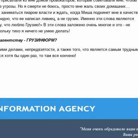
а присылали ко мне домой провокаторов, которые советовали мне, чтобы
е угрозы. Но я смерти не боюсь, просто мне жаль своих домашних…
, заниматься пиаром власти и ждать, когда Миша подкинет мне в качеств
видно, что ее написал ливиец, а не грузин. Именно эти слова являются
 что люблю Грузию!» В эти слова заложено очень многое и это - не
кольку тихо я ничего не умею делать!
 агентству - ГРУЗИНФОРМ?
ими делами, непредвзятости, а также того, что является самым трудным
 хотя бы один раз, то там все кончено!