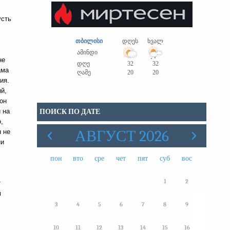
усть
თბილისი
დღეს
ხვალ
ამინდი
не
დღე
32
32
ама
ღამე
20
20
ия.
ий,
он
 на
ПОИСК ПО ДАТЕ
,
АВГУСТ 2026
н не
ни
пон
вто
сре
чет
пят
суб
вос
1
2
т
м
е
3
4
5
6
7
8
9
10
11
12
13
14
15
16