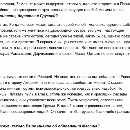
утафория, Земля не может выдержать столько, планета сгорает, я в Пари
адбище, вращающееся вокруг солнца и несущее с собой могилы гениев…
являете, борются с Грузией?
стотах. Когда человек может сделать своей женой человека одного с соб
 половина, или же жениться на двоюродной сестре, это уже настоящее
 же страна - это остров, сегодня уже не такой, каким была, однако пре
, нашем братстве. Я борюсь с их ценностями и не имеет значения - бу
 том, что мы теряем нашу главную ценность. Во главе же всего этого ст
Кмара» Рамишвили, Дарчиашвили и кретин Миша. Однако не они пишут эт
культурные связи с Россией. Не хвастаю, но если вы побываете в Росс
ал в сторону Америки, она мне казалась свободным миром. С самого
оим личным гостем, всю американскую литературу знаю назубок. Но
лишь пускать пыль в глаза, столь же успешно, как и красящий фасады
демократы, они управляют всем этим! Пусть убираются, оставят мою
ографическое положение Грузии. В одной комнате расписывается все,
 было просвещенных людей. Он хочет, чтобы грузины были либо прачкам
услуг: каково Ваше мнение об обновлении Местиа?