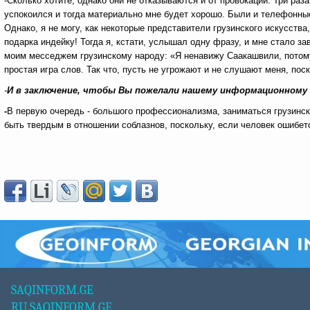
-Сколько хотите, однако они не отказываются и от провокаций. Три раз
успокоился и тогда материально мне будет хорошо. Были и телефонны
Однако, я не могу, как некоторые представители грузинского искусства
подарка индейку! Тогда я, кстати, услышал одну фразу, и мне стало за
моим месседжем грузинскому народу: «Я ненавижу Саакашвили, потому,
простая игра слов. Так что, пусть не угрожают и не слушают меня, пос
-
И в заключение, чтобы Вы пожелали нашему информационному
-
В первую очередь - большого профессионализма, заниматься грузинск
быть твердым в отношении соблазнов, поскольку, если человек ошибется
SAQINFORM.GE
RU.SAQINFORM.GE