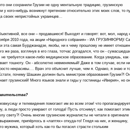
что они сохранили Грузии не одну ментальную традицию, грузинскую
ли у кого-нибудь возникнут претензии относительно этих моих слов, то п
уда своих непристойных украинцев…
бъективной, все они – продавшиеся! Выходят и говорят: вот, мол, народ 
 ноября 2010 года, на акции «Народного собрания» - ИА ГРУЗИНФОРМ)! С
ки эта самая Бурджанадзе, якобы, ни к чему прошлому не имеет отношен
го же раза, взглянув в его глаза, тотчас догадался, что он - сумасшедш
 не требуется какое-либо медицинское образование. Когда увидишь, как 
зывает тошноту. Он - абсолютно невменяемый! Даже в том случае, если ни
росто некрасивы…. Врач это объяснит лучше, чем я. Однако, я знаю и то
 Кстати, почему Шашкин должен быть министром образования Грузии?! О
н знает грузинский! Много языков знали и гиды у гостиницы «Иверия», но о
равительства?
звкусицу и телевидения помогают им во всем этом! что пропагандируе
оу, а люди просто умирают от голода! Пусть отснимут, как помогают эти
белу свету?! Очень многие грузинские журналисты не читали в оригинал
выражение, припёрлось в «лаптях» откуда-то! Глядя на них, и женщину,
го мужика, который хоть как-то бы погасил страсти стольким