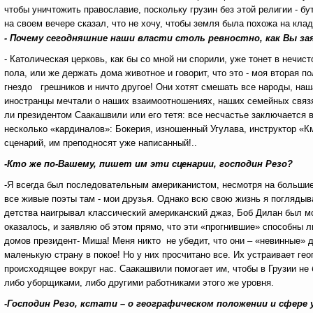
чтобы уничтожить православие, поскольку грузин без этой религии - б
на своем вечере сказал, что не хочу, чтобы земля была похожа на кл
- Почему сегодняшние наши власти столь ревностно, как Вы за
- Католическая церковь, как бы со мной ни спорили, уже тонет в нечи
пола, или же держать дома животное и говорит, что это - моя вторая
гнездо грешников и ничто другое! Они хотят смешать все народы, наша
иностранцы мечтали о наших взаимоотношениях, наших семейных связях
ли президентом Саакашвили или его тетя: все несчастье заключается в
несколько «кардиналов»: Бокерия, изношенный Угулава, инструктор «
сценарий, им преподносят уже написанный!..
-Кто же по-Вашему, пишет им эти сценарии, господин Резо?
-Я всегда был последовательным американистом, несмотря на большие 
все живые поэты там - мои друзья. Однако всю свою жизнь я поглядыв
детства наигрывал классический американский джаз, Боб Дилан был м
оказалось, и заявляю об этом прямо, что эти «прогнившие» способны 
домов президент- Миша! Меня никто не убедит, что они – «невинные» 
маленькую страну в покое! Но у них просчитано все. Их устраивает ге
происходящее вокруг нас. Саакашвили помогает им, чтобы в Грузии не
либо уборщиками, либо другими работниками этого же уровня.
-Господин Резо, кстати – о географическом положении и сфере 