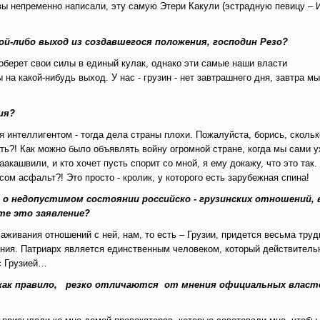
ы непременно написали, эту самую Этери Какули (эстрадную певицу – 
ой-либо выход из создавшегося положения, господин Резо?
оберет свои силы в единый кулак, однако эти самые наши власти
на какой-нибудь выход. У нас - грузин - нет завтрашнего дня, завтра мы
ия?
я интеллигентом - тогда дела страны плохи. Пожалуйста, борись, скольк
ть?! Как можно было объявлять войну огромной стране, когда мы сами 
кашвили, и кто хочет пусть спорит со мной, я ему докажу, что это так.
сом асфальт?! Это просто - кролик, у которого есть зарубежная спина!
ие о недопустимом состоянии российско - грузинских отношений, 
те это заявление?
лаживания отношений с ней, нам, то есть – Грузии, придется весьма труд
ения. Патриарх является единственным человеком, который действитель
 с Грузией…
, как правило, резко отличаются от мнения официальных власт