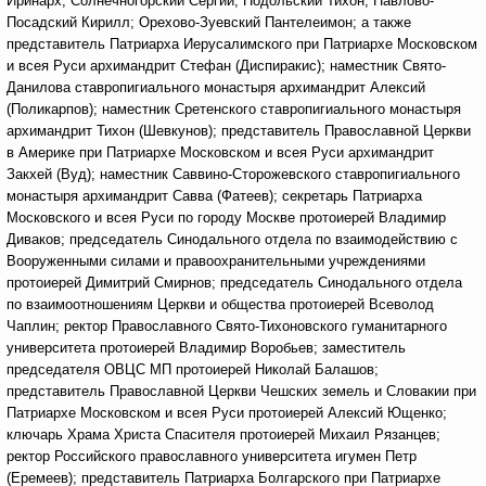
Иринарх; Солнечногорский Сергий; Подольский Тихон; Павлово-
Посадский Кирилл; Орехово-Зуевский Пантелеимон; а также
представитель Патриарха Иерусалимского при Патриархе Московском
и всея Руси архимандрит Стефан (Диспиракис); наместник Свято-
Данилова ставропигиального монастыря архимандрит Алексий
(Поликарпов); наместник Сретенского ставропигиального монастыря
архимандрит Тихон (Шевкунов); представитель Православной Церкви
в Америке при Патриархе Московском и всея Руси архимандрит
Закхей (Вуд); наместник Саввино-Сторожевского ставропигиального
монастыря архимандрит Савва (Фатеев); секретарь Патриарха
Московского и всея Руси по городу Москве протоиерей Владимир
Диваков; председатель Синодального отдела по взаимодействию с
Вооруженными силами и правоохранительными учреждениями
протоиерей Димитрий Смирнов; председатель Синодального отдела
по взаимоотношениям Церкви и общества протоиерей Всеволод
Чаплин; ректор Православного Свято-Тихоновского гуманитарного
университета протоиерей Владимир Воробьев; заместитель
председателя ОВЦС МП протоиерей Николай Балашов;
представитель Православной Церкви Чешских земель и Словакии при
Патриархе Московском и всея Руси протоиерей Алексий Ющенко;
ключарь Храма Христа Спасителя протоиерей Михаил Рязанцев;
ректор Российского православного университета игумен Петр
(Еремеев); представитель Патриарха Болгарского при Патриархе