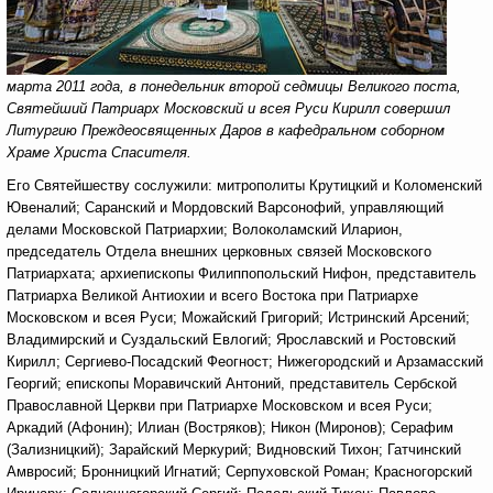
марта 2011 года, в понедельник второй седмицы Великого поста,
Святейший Патриарх Московский и всея Руси Кирилл совершил
Литургию Преждеосвященных Даров в кафедральном соборном
Храме Христа Спасителя.
Его Святейшеству сослужили: митрополиты Крутицкий и Коломенский
Ювеналий; Саранский и Мордовский Варсонофий, управляющий
делами Московской Патриархии; Волоколамский Иларион,
председатель Отдела внешних церковных связей Московского
Патриархата; архиепископы Филиппопольский Нифон, представитель
Патриарха Великой Антиохии и всего Востока при Патриархе
Московском и всея Руси; Можайский Григорий; Истринский Арсений;
Владимирский и Суздальский Евлогий; Ярославский и Ростовский
Кирилл; Сергиево-Посадский Феогност; Нижегородский и Арзамасский
Георгий; епископы Моравичский Антоний, представитель Сербской
Православной Церкви при Патриархе Московском и всея Руси;
Аркадий (Афонин); Илиан (Востряков); Никон (Миронов); Серафим
(Зализницкий); Зарайский Меркурий; Видновский Тихон; Гатчинский
Амвросий; Бронницкий Игнатий; Серпуховской Роман; Красногорский