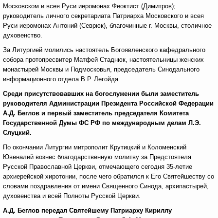
Московском и всея Руси иеромонах Феоктист (Димитров);
руководитель личного секретариата Патриарха Московского и всея
Руси иеромонах Антоний (Севрюк), благочинные г. Москвы, столичное
духовенство.
За Литургией молились настоятель Богоявленского кафедрального
собора протопресвитер Матфей Стаднюк, настоятельницы женских
монастырей Москвы и Подмосковья, председатель Синодального
информационного отдела В.Р. Легойда.
Среди присутствовавших на богослужении были заместитель
руководителя Администрации Президента Российской Федерации
А.Д. Беглов и первый заместитель председателя Комитета
Государственной Думы ФС РФ по международным делам Л.Э.
Слуцкий.
По окончании Литургии митрополит Крутицкий и Коломенский
Ювеналий вознес благодарственную молитву за Предстоятеля
Русской Православной Церкви, отмечающего сегодня 35-летие
архиерейской хиротонии, после чего обратился к Его Святейшеству со
словами поздравления от имени Священного Синода, архипастырей,
духовенства и всей Полноты Русской Церкви.
А.Д. Беглов передал Святейшему Патриарху Кириллу