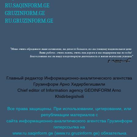
RU.SAQINFORM.GE
GRUZINFORM.GE
RU.GRUZINFORM.GE
Главный редактор Информационно-аналитического агентства
Грузинформ Арно Хидирбегишвили
Chief editor of Information agency GEOINFORM Arno
Khidirbegishvili
Все права защищены. При использовании, цитировании, или
републикации материалов с
сайта информационно-аналитического агентства Грузинформ
гиперссылка на
www.ru.saqinform.ge (www.ru.gruzinform.ge) обязательна.