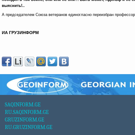
выяснить!..
А председателем Союза ветеранов единогласно переизбран профессо
ИА ГРУЗИНФОРМ
SAQINFORM.GE
RU.SAQINFORM.GE
GRUZINFORM.GE
RU.GRUZINFORM.GE