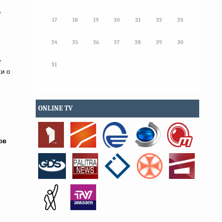
о
17
18
19
20
21
22
23
24
25
26
27
28
29
30
т
31
хи о
ONLINE TV
ов
.