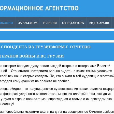
ЛИКАЦИИ
ЗА РУБЕЖОМ
РЕЛИГИЯ
ОТ РЕДАКТОРА
ВИДЕОАРХИВ
РЕСПОНДЕНТА ИА ГРУЗИНФОРМ С ОТЧЁТНО-
ЕРАНОВ ВОЙНЫ И ВС ГРУЗИИ
ос позором бередит душу после каждой встречи с ветеранами Великой
нной... Становится нестерпимо больно видеть, в каких тяжких условиях
свой век наши старые солдаты. Те, кто выжил в той чудовищно жестоко
лагодаря кому фашизм на планете не прошел.
 очень обидно, что полунищенское существование наших великих старце
на фоне разнузданного бахвальства нынешних властей о том, что до их
 у руля в стране царила тьма непроглядная и только с их приходом взо
й солнце!
ими невесёлыми мыслями шел я на днях на расширенное Отчетно-выбор