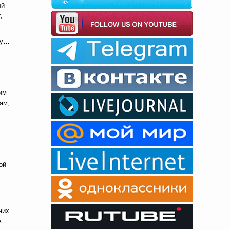
ый
,
ку…
им
ям,
ой
к
них
А