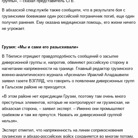
группы», – сказал представитель СГБ.
В абхазской спецслужбе также сообщили, что в результате боя с
грузинскими боевиками один российский пограничник погиб, еще один
получил ранения. Ему оказана медицинская помощь, его жизни ничего
не угрожает.
Грузия: «Мы и сами его разыскивали»
В Тбилиси отрицают правдоподобность сообщений о засылке
диверсионной группы и, напротив, обвиняют российскую сторону в
нагнетании напряженности на границе. Главный редактор грузинского
военно-аналитического журнала «Арсенали» Ираклий Аладашвили
заявил газете ВЗГЛЯД, что говорить о появлении диверсионных групп
в Гальском районе не приходится.
«В этом районе нет юрисдикции Грузии, поэтому там очень много
преступных элементов, которые не контролируют ни грузинская, ни
абхазская сторона, – заявил эксперт. – Именно они промышляют
грабежом и там же прячутся. Назвать их диверсионной группой
нельзя».
Эксперт отметил, что напряженность на линии соприкосновения
грузинских и абхазо-российских войск сохраняется во многом потому,