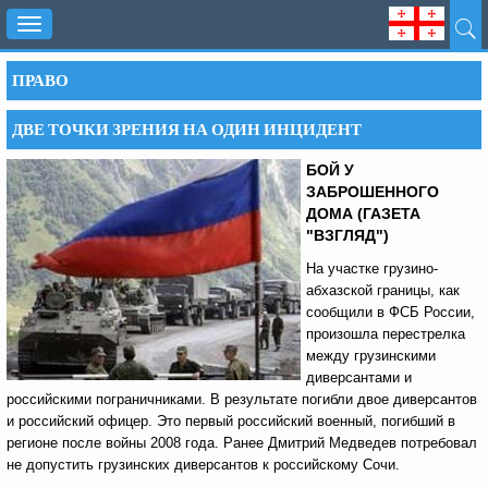
Toggle
navigation
ПРАВО
ДВЕ ТОЧКИ ЗРЕНИЯ НА ОДИН ИНЦИДЕНТ
БОЙ У
ЗАБРОШЕННОГО
ДОМА (ГАЗЕТА
"ВЗГЛЯД")
На участке грузино-
абхазской границы, как
сообщили в ФСБ России,
произошла перестрелка
между грузинскими
диверсантами и
российскими пограничниками. В результате погибли двое диверсантов
и российский офицер. Это первый российский военный, погибший в
регионе после войны 2008 года. Ранее Дмитрий Медведев потребовал
не допустить грузинских диверсантов к российскому Сочи.