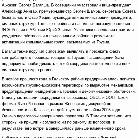
Абхазии Сергея Багапша. В совещании участвовали вице-президент
Александр Анкваб, премьер-министр Сергей Шамба, секретарь Совета
безопасности Отар Хеция, руководители администрации президента,
силовых структур, Гальского района и начальник погрануправления
ФСБ России в Абхазии Юрий Звирык. Участники совещания отметили
ухудшение обстановки в приграничном районе в результате
активизации криминальных групп, засылаемых из Грузии.
Багапш также поручил силовикам выявлять и пресекать факты
контрабандного перевоза товаров из Грузии. На совещании была
подчеркнута необходимость четкой координации деятельности всех
силовых структур в регионе.
В ноябре прошлого года в Гальском районе предпринималась попытка
возобновить грузино-абхазские переговоры по выработке механизмов
предотвращения инцидентов на границе и декриминизации обстановки.
В них участвовали посредники от Евросоюза, ОБСЕ и ООН. Такой
формат был образован в рамках Женевских дискуссий по
безопасности на Кавказе, он действует после войны 2008 года.
Однако переговоры завершились провалом. В Тбилиси заявили, что
стороны не пришли к согласию ни по одному из вопросов, в
результате чего встреча завершилась раньше намеченного срока.
Добавим также, что в середине февраля президент Дмитрий