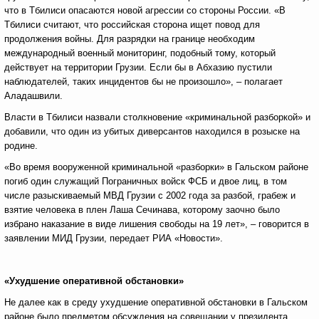
что в Тбилиси опасаются новой агрессии со стороны России. «В
Тбилиси считают, что российская сторона ищет повод для
продолжения войны. Для разрядки на границе необходим
международный военный мониторинг, подобный тому, который
действует на территории Грузии. Если бы в Абхазию пустили
наблюдателей, таких инцидентов бы не произошло», – полагает
Аладашвили.
Власти в Тбилиси назвали столкновение «криминальной разборкой» и
добавили, что один из убитых диверсантов находился в розыске на
родине.
«Во время вооруженной криминальной «разборки» в Гальском районе
погиб один служащий Пограничных войск ФСБ и двое лиц, в том
числе разыскиваемый МВД Грузии с 2002 года за разбой, грабеж и
взятие человека в плен Лаша Сечинава, которому заочно было
избрано наказание в виде лишения свободы на 19 лет», – говорится в
заявлении МИД Грузии, передает РИА «Новости».
«Ухудшение оперативной обстановки»
Не далее как в среду ухудшение оперативной обстановки в Гальском
районе было предметом обсуждения на совещании у президента