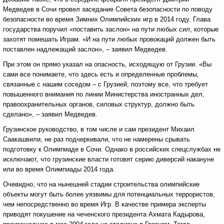
Медведев в Сочи провел заседание Совета безопасности по поводу
безопасности во время Зимних Олимпийских игр в 2014 году. Глава
государства поручил «поставить заслон» на пути любых сил, которые
захотят помешать Играм. «И на пути любых провокаций должен быть
поставлен надлежащий заслон», – заявил Медведев.
При этом он прямо указал на опасность, исходящую от Грузии. «Вы
сами все понимаете, что здесь есть и определенные проблемы,
связанные с нашим соседом – с Грузией, поэтому все, что требует
повышенного внимания по линии Министерства иностранных дел,
правоохранительных органов, силовых структур, должно быть
сделано», – заявил Медведев.
Грузинское руководство, в том числе и сам президент Михаил
Саакашвили, не раз подчеркивали, что не намерены срывать
подготовку к Олимпиаде в Сочи. Однако в российских спецслужбах не
исключают, что грузинские власти готовят серию диверсий накануне
или во время Олимпиады 2014 года.
Очевидно, что на нынешней стадии строительства олимпийские
объекты могут быть более уязвимы для потенциальных террористов,
чем непосредственно во время Игр. В качестве примера эксперты
приводят покушение на чеченского президента Ахмата Кадырова,