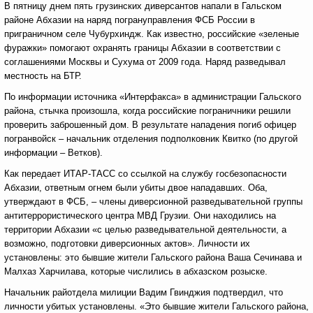
В пятницу днем пять грузинских диверсантов напали в Гальском
районе Абхазии на наряд погрануправления ФСБ России в
приграничном селе Чубурхиндж. Как известно, российские «зеленые
фуражки» помогают охранять границы Абхазии в соответствии с
соглашениями Москвы и Сухума от 2009 года. Наряд разведывал
местность на БТР.
По информации источника «Интерфакса» в администрации Гальского
района, стычка произошла, когда российские пограничники решили
проверить заброшенный дом. В результате нападения погиб офицер
погранвойск – начальник отделения подполковник Квитко (по другой
информации – Ветков).
Как передает ИТАР-ТАСС со ссылкой на службу госбезопасности
Абхазии, ответным огнем были убиты двое нападавших. Оба,
утверждают в ФСБ, – члены диверсионной разведывательной группы
антитеррористического центра МВД Грузии. Они находились на
территории Абхазии «с целью разведывательной деятельности, а
возможно, подготовки диверсионных актов». Личности их
установлены: это бывшие жители Гальского района Ваша Сечинава и
Малхаз Харчилава, которые числились в абхазском розыске.
Начальник райотдела милиции Вадим Гвинджия подтвердил, что
личности убитых установлены. «Это бывшие жители Гальского района,