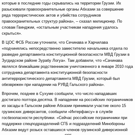
которые в последние годы скрывались на территории Грузии. Их
разыскивали правоохранительные органы Абхазии за совершение
ряда террористических актов и убийства сотрудников
правоохранительных структур района», – сказал милиционер. По
словам Гвинджии, «остальным участникам нападения удалось
скрыться».
В ЦОС ФСБ России уточнили, что Сечинава и Харчилава
«подчинялись непосредственно заместителю начальника отдела по
разведке департамента конституционной безопасности МВД Грузии в
Зугдидском районе Зурабу Логуа». Там добавили, что «Сачинава
являлся ближайшим родственником уничтоженного в январе 2010 года
сотрудника департамента конституционной безопасности
антитеррористического департамента МВД Грузии, который был
обезврежен при нападении на РУВД Гальского района».
Впрочем, позднее в Сухуме сообщили, что число нападавших
достигало полтора десятка. В нападении на российских пограничников
из засады в Гальском районе Абхазии принимали участие около 15
грузинских диверсантов, сообщили «Интерфаксу» в службе
госбезопасности республики. «Сейчас российские пограничники при
поддержке спецподразделений СГБ и подразделений Минобороны
Абхазии ведут розыск оставшихся членов грузинской диверсионной