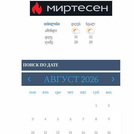
თბილისი
დღეს
ხვალ
ამინდი
დღე
31
32
ღამე
20
20
ПОИСК ПО ДАТЕ
АВГУСТ 2026
пон
вто
сре
чет
пят
суб
вос
1
2
3
4
5
6
7
8
9
10
11
12
13
14
15
16