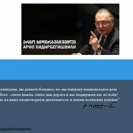
Хидирбегишвили