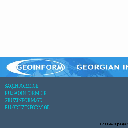
SAQINFORM.GE
RU.SAQINFORM.GE
GRUZINFORM.GE
RU.GRUZINFORM.GE
Главный редак