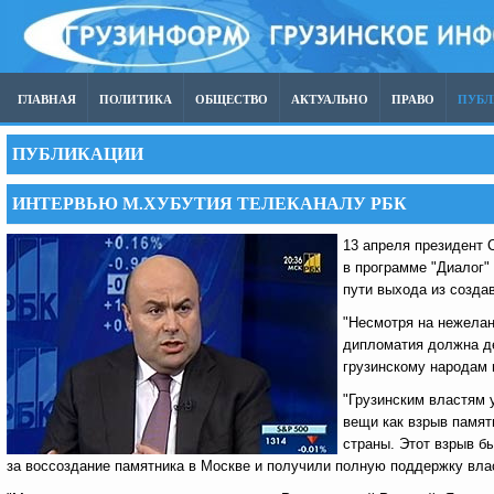
ГЛАВНАЯ
ПОЛИТИКА
ОБЩЕСТВО
АКТУАЛЬНО
ПРАВО
ПУБ
ПУБЛИКАЦИИ
ИНТЕРВЬЮ М.ХУБУТИЯ ТЕЛЕКАНАЛУ РБК
13 апреля президент 
в программе "Диалог" 
пути выхода из созда
"Несмотря на нежелан
дипломатия должна де
грузинскому народам 
"Грузинским властям 
вещи как взрыв памят
страны. Этот взрыв б
за воссоздание памятника в Москве и получили полную поддержку влас