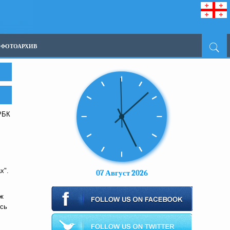
ФОТОАРХИВ
РБК
х".
07 Август 2026
дж
ись