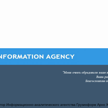
тор Информационно-аналитического агентства Грузинформ Арно 