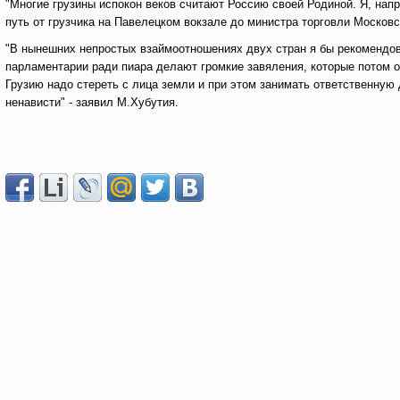
"Многие грузины испокон веков считают Россию своей Родиной. Я, нап
путь от грузчика на Павелецком вокзале до министра торговли Московс
"В нынешних непростых взаймоотношениях двух стран я бы рекомендо
парламентарии ради пиара делают громкие завяления, которые потом о
Грузию надо стереть с лица земли и при этом занимать ответственную
ненависти" - заявил М.Хубутия.