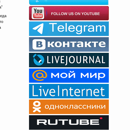
й
а"
огда
то
а