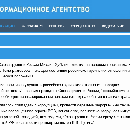
ЛИКАЦИИ
ЗА РУБЕЖОМ
РЕЛИГИЯ
ОТ РЕДАКТОРА
ВИДЕОАРХИВ
Союза грузин в России Михаил Хубутия ответил на вопросы телеканала 
. Тема разговора - текущее состояние российско-грузинских отношений и
вшегося положения.
ие политиков улучшать российско-грузинские отношения, народная
йствтовать" - заявил президент Союза грузин в России, "российскому и
необходим неангажированный, свежий взгляд на события в наших страна
удалось совладать с коррупцией, провести серезные реформы - но такие
ника посвященного героям ВОВ, конечно же, полностью разрушает ими
ыл ужасной трагедией, поэтому мы, Союз грузин в России сразу же взял
тей РФ, в частности премьер-министра В.В. Путина"