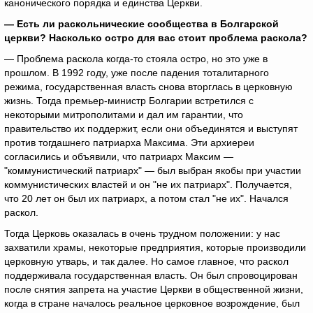
канонического порядка и единства Церкви.
— Есть ли раскольнические сообщества в Болгарской
церкви? Насколько остро для вас стоит проблема раскола?
— Проблема раскола когда-то стояла остро, но это уже в
прошлом. В 1992 году, уже после падения тоталитарного
режима, государственная власть снова вторглась в церковную
жизнь. Тогда премьер-министр Болгарии встретился с
некоторыми митрополитами и дал им гарантии, что
правительство их поддержит, если они объединятся и выступят
против тогдашнего патриарха Максима. Эти архиереи
согласились и объявили, что патриарх Максим —
"коммунистический патриарх" — был выбран якобы при участии
коммунистических властей и он "не их патриарх". Получается,
что 20 лет он был их патриарх, а потом стал "не их". Начался
раскол.
Тогда Церковь оказалась в очень трудном положении: у нас
захватили храмы, некоторые предприятия, которые производили
церковную утварь, и так далее. Но самое главное, что раскол
поддерживала государственная власть. Он был спровоцирован
после снятия запрета на участие Церкви в общественной жизни,
когда в стране началось реальное церковное возрождение, был