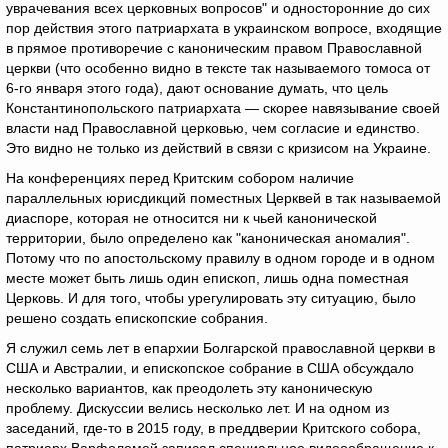
уврачевания всех церковных вопросов" и односторонние до сих
пор действия этого патриархата в украинском вопросе, входящие
в прямое противоречие с каноническим правом Православной
церкви (что особенно видно в тексте так называемого томоса от
6-го января этого года), дают основание думать, что цель
Константинопольского патриархата — скорее навязывание своей
власти над Православной церковью, чем согласие и единство.
Это видно не только из действий в связи с кризисом на Украине.
На конференциях перед Критским собором наличие
параллельных юрисдикций поместных Церквей в так называемой
диаспоре, которая не относится ни к чьей канонической
территории, было определено как "каноническая аномалия".
Потому что по апостольскому правилу в одном городе и в одном
месте может быть лишь один епископ, лишь одна поместная
Церковь. И для того, чтобы урегулировать эту ситуацию, было
решено создать епископские собрания.
Я служил семь лет в епархии Болгарской православной церкви в
США и Австралии, и епископское собрание в США обсуждало
несколько вариантов, как преодолеть эту каноническую
проблему. Дискуссии велись несколько лет. И на одном из
заседаний, где-то в 2015 году, в преддверии Критского собора,