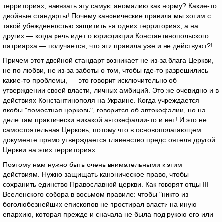
территориях, навязать эту самую аномалию как норму? Какие-то
двойные стандарты! Почему канонические правила мы хотим с
такой убежденностью защитить на одних территориях, а на
других — когда речь идет о юрисдикции Константинопольского
патриарха — получается, что эти правила уже и не действуют?!
Причем этот двойной стандарт возникает не из-за блага Церкви,
не по любви, не из-за заботы о том, чтобы где-то разрешились
какие-то проблемы, — это говорит исключительно об
утверждении своей власти, личных амбиций. Это же очевидно и в
действиях Константинополя на Украине. Когда учреждается
якобы "поместная церковь", говорится об автокефалии, но на
деле там практически никакой автокефалии-то и нет! И это не
самостоятельная Церковь, потому что в основополагающем
документе прямо утверждается главенство предстоятеля другой
Церкви на этих территориях.
Поэтому нам нужно быть очень внимательными к этим
действиям. Нужно защищать каноническое право, чтобы
сохранить единство Православной церкви. Как говорят отцы III
Вселенского собора в восьмом правиле: чтобы "никто из
боголюбезнейших епископов не простирал власти на иную
епархию, которая прежде и сначала не была под рукою его или