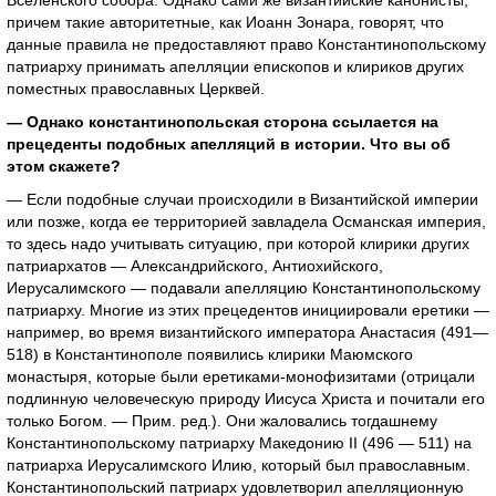
Вселенского собора. Однако сами же византийские канонисты,
причем такие авторитетные, как Иоанн Зонара, говорят, что
данные правила не предоставляют право Константинопольскому
патриарху принимать апелляции епископов и клириков других
поместных православных Церквей.
— Однако константинопольская сторона ссылается на
прецеденты подобных апелляций в истории. Что вы об
этом скажете?
— Если подобные случаи происходили в Византийской империи
или позже, когда ее территорией завладела Османская империя,
то здесь надо учитывать ситуацию, при которой клирики других
патриархатов — Александрийского, Антиохийского,
Иерусалимского — подавали апелляцию Константинопольскому
патриарху. Многие из этих прецедентов инициировали еретики —
например, во время византийского императора Анастасия (491—
518) в Константинополе появились клирики Маюмского
монастыря, которые были еретиками-монофизитами (отрицали
подлинную человеческую природу Иисуса Христа и почитали его
только Богом. — Прим. ред.). Они жаловались тогдашнему
Константинопольскому патриарху Македонию II (496 — 511) на
патриарха Иерусалимского Илию, который был православным.
Константинопольский патриарх удовлетворил апелляционную