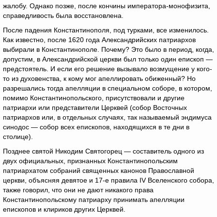
жалобу. Однако позже, после кончины императора-монофизита,
справедливость была восстановлена.
После падения Константинополя, под турками, все изменилось.
Как известно, после 1620 года Александрийских патриархов
выбирали в Константинополе. Почему? Это было в период, когда,
допустим, в Александрийской церкви был только один епископ —
предстоятель. И если его решение вызывало возмущение у кого-
то из духовенства, к кому мог апеллировать обиженный? Но
разрешались тогда апелляции в специальном соборе, в котором,
помимо Константинопольского, присутствовали и другие
патриархи или представители Церквей (собор Восточных
патриархов или, в отдельных случаях, так называемый эндимуса
синодос — собор всех епископов, находящихся в те дни в
столице).
Позднее святой Никодим Святогорец — составитель одного из
двух официальных, признанных Константинопольским
патриархатом собраний священных канонов Православной
церкви, объясняя девятое и 17-е правила IV Вселенского собора,
также говорил, что они не дают никакого права
Константинопольскому патриарху принимать апелляции
епископов и клириков других Церквей.