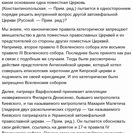
каком основании одна поместная Церковь
(Константинопольская. — Прим. ред.) пытается в одностороннем
порядке решить внутренний вопрос другой автокефальной
Церкви (Русской. — Прим. ред.)?
Мы знаем, что канонические правила категорически запрещают
вмешательство в дела поместных православных Церквей и их
предстоятелей со стороны других поместных Церквей.
Например, второе правило II Вселенского собора или восьмое
правило III Вселенского собора. Последнее было принято как раз
в связи с подобным же случаем. Тогда были рассмотрены
действия предстоятеля Антиохийской церкви, который хотел
совершать епископские хиротонии для Кипрской церкви и
подчинить ее своей юрисдикции. И это категорически было
запрещено Вселенским собором.
Далее, патриарх Варфоломей принимает апелляции
низверженного Филарета Денисенко, бывшего митрополита
Киевского, и так называемого митрополита Макария Малетича
(лидеров двух раскольнических структур — так называемого
Киевского патриархата и Украинской автокефальной
православной церкви. — Прим. ред.). Он пытается обосновать
свои действия, ссылаясь на девятое и 17-е правила IV