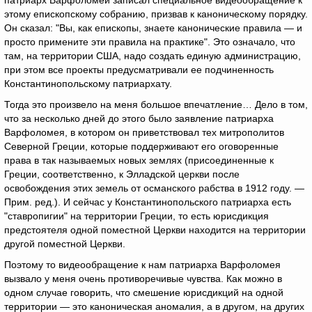
патриарх Варфоломей записал специальное видеообращение к
этому епископскому собранию, призвав к каноническому порядку.
Он сказал: "Вы, как епископы, знаете канонические правила — и
просто примените эти правила на практике". Это означало, что
там, на территории США, надо создать единую администрацию,
при этом все проекты предусматривали ее подчиненность
Константинопольскому патриархату.
Тогда это произвело на меня большое впечатление… Дело в том,
что за несколько дней до этого было заявление патриарха
Варфоломея, в котором он приветствовал тех митрополитов
Северной Греции, которые поддерживают его оговоренные
права в так называемых новых землях (присоединенные к
Греции, соответственно, к Элладской церкви после
освобождения этих земель от османского рабства в 1912 году. —
Прим. ред.). И сейчас у Константинопольского патриарха есть
"ставропигии" на территории Греции, то есть юрисдикция
предстоятеля одной поместной Церкви находится на территории
другой поместной Церкви.
Поэтому то видеообращение к нам патриарха Варфоломея
вызвало у меня очень противоречивые чувства. Как можно в
одном случае говорить, что смешение юрисдикций на одной
территории — это каноническая аномалия, а в другом, на других