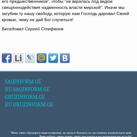
его предшественников", чтобы "не вкралась под видом
священнодействия надменность власти мирской". Иначе мы
загубим ту нашу свободу, которую нам Господь даровал Своей
кровью, чему не дай Бог случиться!
Беседовал Сергей Стефанов
SAQINFORM.GE
RU.SAQINFORM.GE
GRUZINFORM.GE
RU.GRUZINFORM.GE