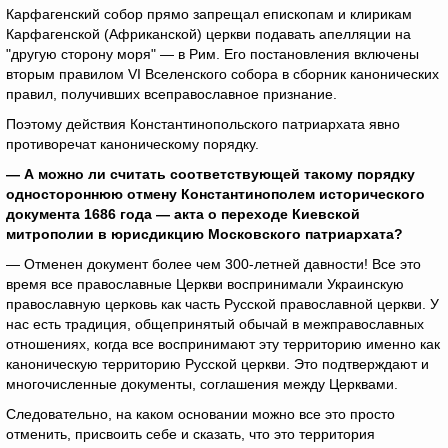
Карфагенский собор прямо запрещал епископам и клирикам
Карфагенской (Африканской) церкви подавать апелляции на
"другую сторону моря" — в Рим. Его постановления включены
вторым правилом VI Вселенского собора в сборник канонических
правил, получивших всеправославное признание.
Поэтому действия Константинопольского патриархата явно
противоречат каноническому порядку.
—
А можно ли считать соответствующей такому порядку
одностороннюю отмену Константинополем исторического
документа 1686 года — акта о переходе Киевской
митрополии в юрисдикцию Московского патриархата?
— Отменен документ более чем 300-летней давности! Все это
время все православные Церкви воспринимали Украинскую
православную церковь как часть Русской православной церкви. У
нас есть традиция, общепринятый обычай в межправославных
отношениях, когда все воспринимают эту территорию именно как
каноническую территорию Русской церкви. Это подтверждают и
многочисленные документы, соглашения между Церквами.
Следовательно, на каком основании можно все это просто
отменить, присвоить себе и сказать, что это территория