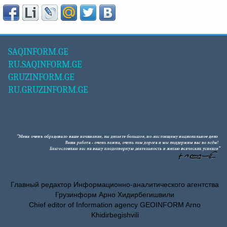
SAQINFORM.GE
RU.SAQINFORM.GE
GRUZINFORM.GE
RU.GRUZINFORM.GE
Главный редактор Информационно-аналитического агентства
Грузинформ Арно Хидирбегишвили
Chief editor of Information agency GEOINFORM Arno
Khidirbegishvili