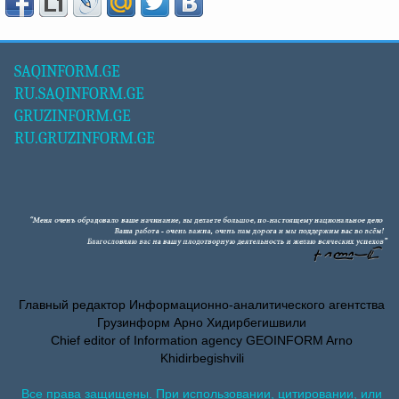
SAQINFORM.GE
RU.SAQINFORM.GE
GRUZINFORM.GE
RU.GRUZINFORM.GE
Главный редактор Информационно-аналитического агентства
Грузинформ Арно Хидирбегишвили
Chief editor of Information agency GEOINFORM Arno
Khidirbegishvili
Все права защищены. При использовании, цитировании, или