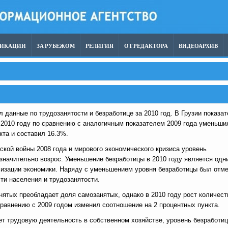
ЛИКАЦИИ
ЗА РУБЕЖОМ
РЕЛИГИЯ
ОТ РЕДАКТОРА
ВИДЕОАРХИВ
 данные по трудозанятости и безработице за 2010 год. В Грузии показа
 2010 году по сравнению с аналогичным показателем 2009 года уменьши
кта и составил 16.3%.
вской войны 2008 года и мирового экономического кризиса уровень
 значительно возрос. Уменьшение безработицы в 2010 году является одн
лизации экономики. Наряду с уменьшением уровня безработицы был отм
сти населения и трудозанятости.
нятых преобладает доля самозанятых, однако в 2010 году рост количест
сравнению с 2009 годом изменил соотношение на 2 процентных пункта.
ет трудовую деятельность в собственном хозяйстве, уровень безработи