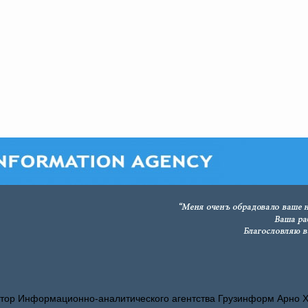
тор Информационно-аналитического агентства Грузинформ Арно 