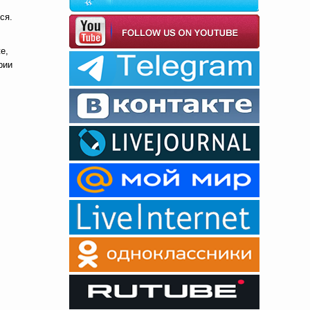
ся.
е,
рии