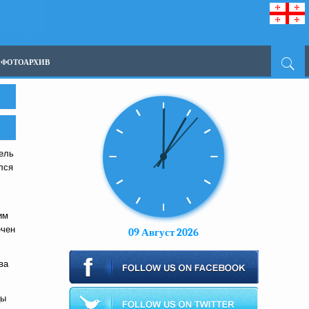
ФОТОАРХИВ
тель
лся
им
ечен
09 Август 2026
ва
цы