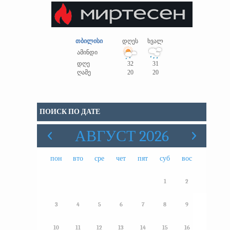
თბილისი
დღეს
ხვალ
ამინდი
დღე
32
31
ღამე
20
20
ПОИСК ПО ДАТЕ
АВГУСТ 2026
пон
вто
сре
чет
пят
суб
вос
1
2
3
4
5
6
7
8
9
10
11
12
13
14
15
16