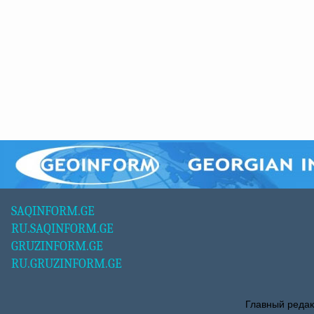
SAQINFORM.GE
RU.SAQINFORM.GE
GRUZINFORM.GE
RU.GRUZINFORM.GE
Главный редак