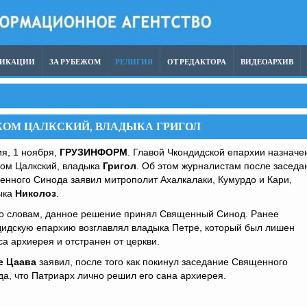
ЛИКАЦИИ
ЗА РУБЕЖОМ
РЕЛИГИЯ
ОТ РЕДАКТОРА
ВИДЕОАРХИВ
КОМ ЦАЛКСКИЙ, ВЛАДЫКА ГРИГОЛ
я, 1 ноября,
ГРУЗИНФОРМ
. Главой Чкондидской епархии назначе
ком Цалкский, владыка
Григол
. Об этом журналистам после заседа
нного Синода заявил митрополит Ахалкалаки, Кумурдо и Кари,
ыка
Николоз
.
го словам, данное решение принял Священный Синод. Ранее
дидскую епархию возглавлял владыка Петре, который был лишен
са архиерея и отстранен от церкви.
е Цаава
заявил, после того как покинул заседание Священного
а, что Патриарх лично решил его сана архиерея.