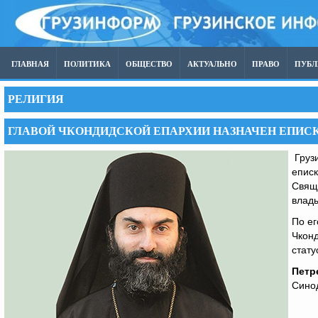
ГЛАВНАЯ
ПОЛИТИКА
ОБЩЕСТВО
АКТУАЛЬНО
ПРАВО
ПУБ
РЕЛИГИЯ
ГЛАВОЙ ЧКОНДИДСКОЙ ЕПАРХИИ НАЗНАЧЕН ЕПИС
Грузи
епис
Свяще
влад
По е
Чкон
стату
Петр
Синод