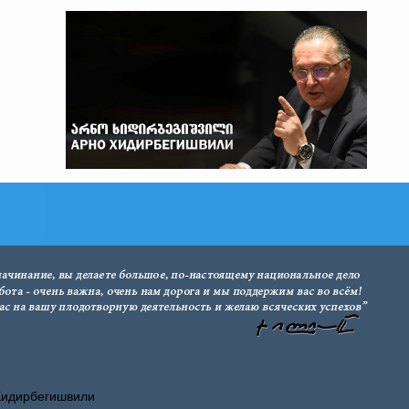
Хидирбегишвили