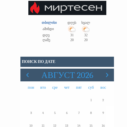
თბილისი
დღეს
ხვალ
ამინდი
დღე
31
32
ღამე
20
20
ПОИСК ПО ДАТЕ
АВГУСТ 2026
пон
вто
сре
чет
пят
суб
вос
1
2
3
4
5
6
7
8
9
10
11
12
13
14
15
16