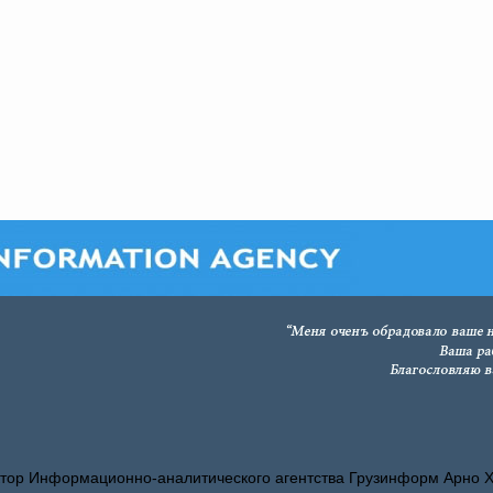
тор Информационно-аналитического агентства Грузинформ Арно 