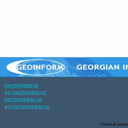
SAQINFORM.GE
RU.SAQINFORM.GE
GRUZINFORM.GE
RU.GRUZINFORM.GE
Главный редак