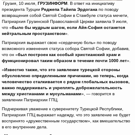
Грузия, 10 июля,
ГРУЗИНФОРМ
. В ответ на инициативу
президента Турции
Реджепа Тайипа Эрдогана
по поводу
возвращения собой Святой Софии в Стамбуле статуса мечети,
Патриархия Грузинской Православной Церкви заявила 9 июля,
что «
было бы мудрым шагом, если Айя-София останется
нейтральным пространством
».
Патриархия выражает свою «сердечную боль» по поводу
возможного изменения статуса собора Святой Софии, добавив,
что он «
был построен как особый христианский храм и
функционировал таким образом в течение почти 1000 лет
».
«
Известно также, что это заявление турецкой стороны
обусловлено определенными причинами, но теперь, когда
человечество сталкивается с рядом глобальных вызовов,
важно поддерживать и укреплять доброжелательность
между христианами и мусульманами
», — говорится в
заявлении Патриархии ГПЦ.
Подчеркивая уважение к суверенитету Турецкой Республики,
Патриархия ГПЦ выражает надежду, что это заявление не будет
воспринято «дружественным государством», как вмешательство
в его внутренние дела.