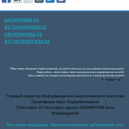
SAQINFORM.GE
RU.SAQINFORM.GE
GRUZINFORM.GE
RU.GRUZINFORM.GE
Главный редактор Информационно-аналитического агентства
Грузинформ Арно Хидирбегишвили
Chief editor of Information agency GEOINFORM Arno
Khidirbegishvili
Все права защищены. При использовании, цитировании, или