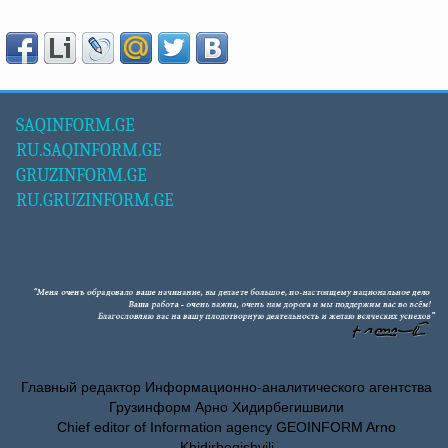
SAQINFORM.GE
RU.SAQINFORM.GE
GRUZINFORM.GE
RU.GRUZINFORM.GE
Главный редактор Информационно-аналитического агентства
Грузинформ Арно Хидирбегишвили
Chief editor of Information agency GEOINFORM Arno
Khidirbegishvili