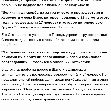
испытание, Патриарх Грузии
Илия Второй
призывает семьи
погибших не поддаваться отчаянию и безнадежности.
"
Велика наша скорбь из-за трагического происшествия в
Хевсурети у села Бисо, которое произошло 23 августа этого
года, унесшее жизни 17 человек и которое потрясло всю
Грузию
", - говорится в заявлении Патриарха.
Его Святейшество уверен, что Господь укрепит веру потерявших
близких людей в вечную жизнь, обитателями которой стали
погибшие.
"
Мы будем молиться за бессмертие их душ, чтобы Господь
приютил их в обители праведников и спас и помиловал
пострадавших
", - говорится в заявлении Патриархии.
В автокатастрофе на дороге в Шатили в Душетском
муниципалитете в воскресенье вечером погибли 17 человек. По
предварительной информации, среди погибших один гид и один
иностранец. Трое пассажиров микроавтобуса, который свалился
в пропасть с 80-метровой высоты, выжили. Они доставлены в
Тбилиси в Первую университетскую клинику. По словам врачей,
состояние пострадавших крайне тяжелое.