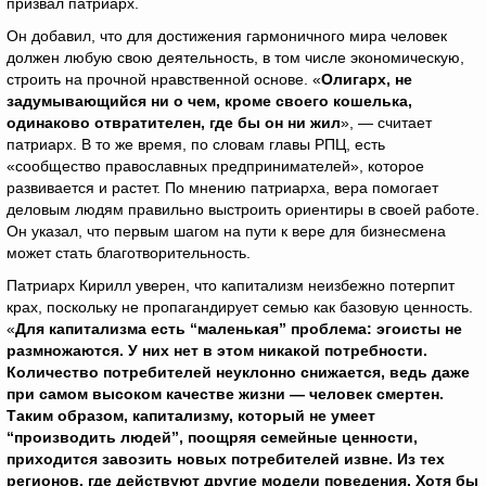
призвал патриарх.
Он добавил, что для достижения гармоничного мира человек
должен любую свою деятельность, в том числе экономическую,
строить на прочной нравственной основе. «
Олигарх, не
задумывающийся ни о чем, кроме своего кошелька,
одинаково отвратителен, где бы он ни жил
», — считает
патриарх. В то же время, по словам главы РПЦ, есть
«сообщество православных предпринимателей», которое
развивается и растет. По мнению патриарха, вера помогает
деловым людям правильно выстроить ориентиры в своей работе.
Он указал, что первым шагом на пути к вере для бизнесмена
может стать благотворительность.
Патриарх Кирилл уверен, что капитализм неизбежно потерпит
крах, поскольку не пропагандирует семью как базовую ценность.
«
Для капитализма есть “маленькая” проблема: эгоисты не
размножаются. У них нет в этом никакой потребности.
Количество потребителей неуклонно снижается, ведь даже
при самом высоком качестве жизни — человек смертен.
Таким образом, капитализму, который не умеет
“производить людей”, поощряя семейные ценности,
приходится завозить новых потребителей извне. Из тех
регионов, где действуют другие модели поведения. Хотя бы