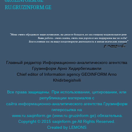
GRUZINFORM.GE
RU.GRUZINFORM.GE
Главный редактор Информационно-аналитического агентства
Грузинформ Арно Хидирбегишвили
Chief editor of Information agency GEOINFORM Arno
Khidirbegishvili
Все права защищены. При использовании, цитировании, или
републикации материалов с
сайта информационно-аналитического агентства Грузинформ
гиперссылка на
www.ru.saqinform.ge (www.ru.gruzinform.ge) обязательна.
Copyright © 2015 saqinform.ge All Rights Reserved.
Created by LEMONS