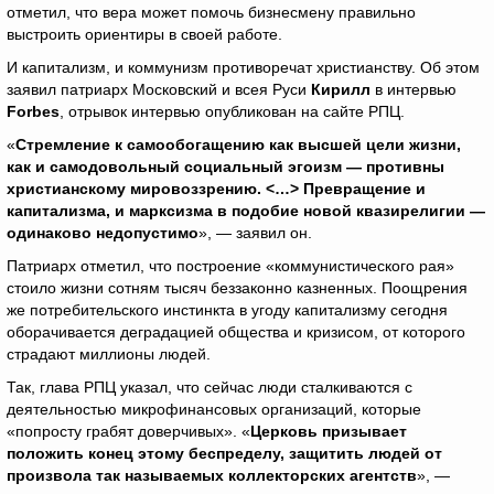
отметил, что вера может помочь бизнесмену правильно
выстроить ориентиры в своей работе.
И капитализм, и коммунизм противоречат христианству. Об этом
заявил патриарх Московский и всея Руси
Кирилл
в интервью
Forbes
, отрывок интервью опубликован на сайте РПЦ.
«
Стремление к самообогащению как высшей цели жизни,
как и самодовольный социальный эгоизм — противны
христианскому мировоззрению. <…> Превращение и
капитализма, и марксизма в подобие новой квазирелигии —
одинаково недопустимо
», — заявил он.
Патриарх отметил, что построение «коммунистического рая»
стоило жизни сотням тысяч беззаконно казненных. Поощрения
же потребительского инстинкта в угоду капитализму сегодня
оборачивается деградацией общества и кризисом, от которого
страдают миллионы людей.
Так, глава РПЦ указал, что сейчас люди сталкиваются с
деятельностью микрофинансовых организаций, которые
«попросту грабят доверчивых». «
Церковь призывает
положить конец этому беспределу, защитить людей от
произвола так называемых коллекторских агентств
», —