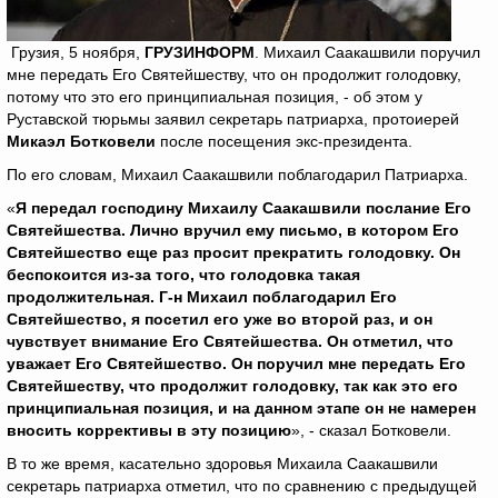
Грузия, 5 ноября,
ГРУЗИНФОРМ
. Михаил Саакашвили поручил
мне передать Его Святейшеству, что он продолжит голодовку,
потому что это его принципиальная позиция, - об этом у
Руставской тюрьмы заявил секретарь патриарха, протоиерей
Микаэл Ботковели
после посещения экс-президента.
По его словам, Михаил Саакашвили поблагодарил Патриарха.
«
Я передал господину Михаилу Саакашвили послание Его
Святейшества. Лично вручил ему письмо, в котором Его
Святейшество еще раз просит прекратить голодовку. Он
беспокоится из-за того, что голодовка такая
продолжительная. Г-н Михаил поблагодарил Его
Святейшество, я посетил его уже во второй раз, и он
чувствует внимание Его Святейшества. Он отметил, что
уважает Его Святейшество. Он поручил мне передать Его
Святейшеству, что продолжит голодовку, так как это его
принципиальная позиция, и на данном этапе он не намерен
вносить коррективы в эту позицию
», - сказал Ботковели.
В то же время, касательно здоровья Михаила Саакашвили
секретарь патриарха отметил, что по сравнению с предыдущей