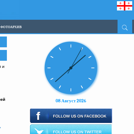
ФОТОАРХИВ
л и
чей
08 Август 2026
,