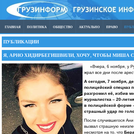
ГЛАВНАЯ
ПОЛИТИКА
ОБЩЕСТВО
АКТУАЛЬНО
ПРАВО
ПУБ
ПУБЛИКАЦИИ
Я, АРНО ХИДИРБЕГИШВИЛИ, ХОЧУ, ЧТОБЫ МИША
«Вчера, 6 ноября, у Ру
жрал все дни после арес
А сегодня, 7 ноября, де
полицейский спецназ 
разгромил её, избив м
журналистка – 20-летн
в полицейской форме –
страшный удар по голо
После случившегося Ани
вызвал страшную неизл
несмотря на то, что
Бер