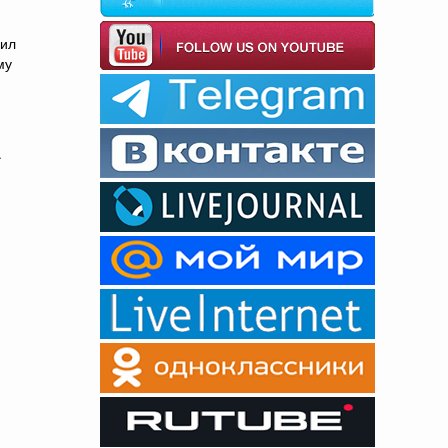
вил
му
А
.