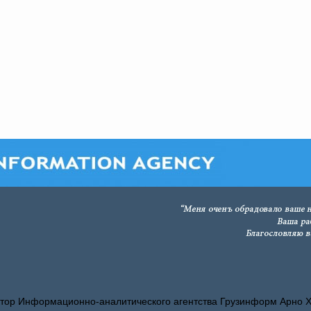
тор Информационно-аналитического агентства Грузинформ Арно 