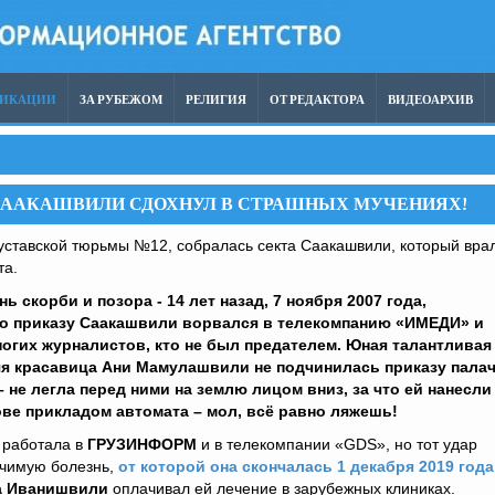
ЛИКАЦИИ
ЗА РУБЕЖОМ
РЕЛИГИЯ
ОТ РЕДАКТОРА
ВИДЕОАРХИВ
 СААКАШВИЛИ СДОХНУЛ В СТРАШНЫХ МУЧЕНИЯХ!
ставской тюрьмы №12, собралась секта Саакашвили, который вра
та.
нь скорби и позора - 14 лет назад, 7 ноября 2007 года,
по приказу Саакашвили ворвался в телекомпанию «ИМЕДИ» и
ногих журналистов, кто не был предателем. Юная талантливая
яя красавица Ани Мамулашвили не подчинилась приказу пала
 не легла перед ними на землю лицом вниз, за что ей нанесли
ве прикладом автомата – мол, всё равно ляжешь!
 работала в
ГРУЗИНФОРМ
и в телекомпании «GDS», но тот удар
ечимую болезнь,
от которой она скончалась 1 декабря 2019 года
а Иванишвили
оплачивал ей лечение в зарубежных клиниках.