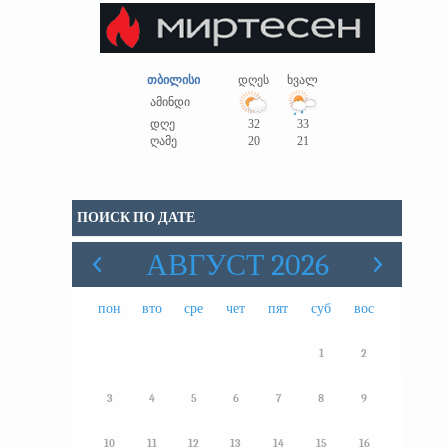
თბილისი
დღეს
ხვალ
ამინდი
დღე
32
33
ღამე
20
21
ПОИСК ПО ДАТЕ
АВГУСТ 2026
пон
вто
сре
чет
пят
суб
вос
1
2
3
4
5
6
7
8
9
10
11
12
13
14
15
16