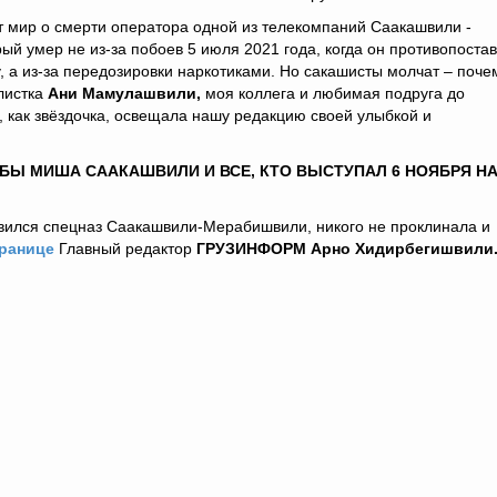
т мир о смерти оператора одной из телекомпаний Саакашвили -
рый умер не из-за побоев 5 июля 2021 года, когда он противопоста
, а из-за передозировки наркотиками. Но сакашисты молчат – поче
листка
Ани Мамулашвили,
моя коллега и любимая подруга до
, как звёздочка, освещала нашу редакцию своей улыбкой и
ОБЫ МИША СААКАШВИЛИ И ВСЕ, КТО ВЫСТУПАЛ 6 НОЯБРЯ Н
равился спецназ Саакашвили-Мерабишвили, никого не проклинала и
транице
Главный редактор
ГРУЗИНФОРМ Арно Хидирбегишвили