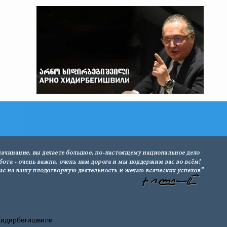
Хидирбегишвили