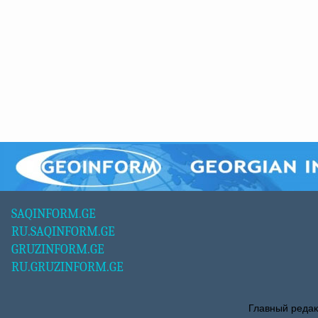
SAQINFORM.GE
RU.SAQINFORM.GE
GRUZINFORM.GE
RU.GRUZINFORM.GE
Главный редак