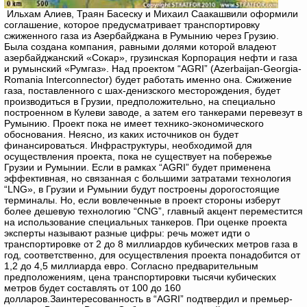
Ильхам Алиев, Траян Басеску и Михаил Саакашвили оформили
соглашение, которое предусматривает транспортировку
сжиженного газа из Азербайджана в Румынию через Грузию.
Была создана компания, равными долями которой владеют
азербайджанский «Сокар», грузинская Корпорация нефти и газа
и румынский «Румгаз». Над проектом “AGRI” (Azerbaijan-Georgia-
Romania Interconnector) будет работать именно она. Сжижение
газа, поставленного с шах-денизского месторождения, будет
производиться в Грузии, предположительно, на специально
построенном в Кулеви заводе, а затем его танкерами перевезут в
Румынию.
Проект пока не имеет технико-экономического
обоснования. Неясно, из каких источников он будет
финансироваться. Инфраструктуры, необходимой для
осуществления проекта, пока не существует на побережье
Грузии и Румынии. Если в рамках “AGRI” будет применена
эффективная, но связанная с большими затратами технология
“LNG», в Грузии и Румынии будут построены дорогостоящие
терминалы. Но, если вовлеченные в проект стороны изберут
более дешевую технологию “CNG”, главный акцент переместится
на использование специальных танкеров. При оценке проекта
эксперты называют разные цифры: речь может идти о
транспортировке от 2 до 8 миллиардов кубических метров газа в
год, соответственно, для осуществления проекта понадобится от
1,2 до 4,5 миллиарда евро. Согласно предварительным
предположениям, цена транспортировки тысячи кубических
метров будет составлять от 100 до 160
долларов.
Заинтересованность в “AGRI” подтвердил и премьер-