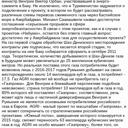
министр Венгрии Виктор Орбан, участвовавший в энерго-
саммите в Баку. Не исключено, что и Туркменистан задумается о
подключении к проекту, в котором он будет рассматривать
различные схемы перевоза сжиженного газа через Каспийское
море в Азербайджан. Михаил Саакашвили назвал достигнутое
соглашение «серьезным прорывом в сфере
энергобезопасности».
В связи с этим проектом, как и в случае с
проектом «Набукко», остается без ответа главный вопрос:
достаточно ли у Азербайджана газа для осуществления проекта?
На газ первой стадии обработки Шах-Денизского месторождения
контракты уже подписаны, что касается второй стадии, то
контракты на нее Баку собирается оформить в октябре 2011
года. Теоретически, количество добываемого в Шах-Денизе газа
в будущем может увеличиться до 25 миллионов кубических
метров. Но реальная поставка этого газа потребителям будет
возможна лишь с 2016-2017 годов.
Румыния добывает на своих
месторождениях около 14 миллиардов куб м газа, а потребляет -
17,5. Газ AGRI позволит ей вообще не приобретать газ у
«Газпрома». Для Венгрии в ближайшей перспективе подобное
невозможно; страна потребляет 10 миллиардов куб.м газа в год,
80% которого ей поставляет «Газпром»; соответственно, речь
может идти лишь о частичной диверсификации.
Венгрия и
Румыния не являются основными потребителями российского
газа в Европе. AGRI - малый проект по масштабам «Газпрома», и
не может соперничать со стратегическими российскими
проектами. «Южный поток», завершение которого планируется к
2015 году, сможет переносить 63 миллиарда кубических метров
газа в год. AGRI не особо мешает «Газпрому», более того, он