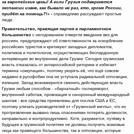
за европейские цены! А если Грузия подвергнется
экспансии извне, как бывало не раз, кто, кроме России,
придёт на помощь?!» -
справедливо рассуждают простые
люди.
Правительство, правящая партия и парламентское
большинство
с негодованием отвергли введение виз для
россиян, предупреждают об ответственности за оскорбление
российских туристов и критикуют западных дипломатов,
политиков и политологов, осуществляющих беспардонную
интервенцию во внутренние дела Грузии. Сегодня грузинская
власть отказалась от антироссийской риторики и избегает
термина «оккупация», поэтому укорять её, что ещё совсем
недавно в русофобии она не уступала радикальной оппозиции,
излишне. Запад вознамерился сменить действующую власть
Грузии любым способом - «бархатный» госпереворот,
внутренний саботаж, провокации и синхронный международный
шантаж - все средства приемлемы для послов США и ЕС,
поэтому уличать руководителей от «Грузинской мечты», что их
протрезвление вызвано лишь опасениями потерять должности,
неправильно и контрпродуктивно. Хотя, разумеется, путёвку в
будущее в грузинской политике не должны получить знаковые
лица как правящего большинства, так и оппозиции, которые