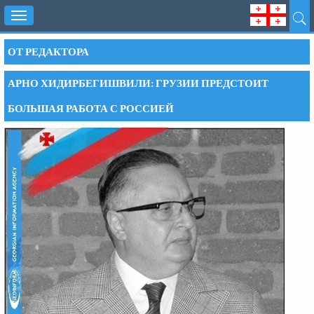
Toggle
navigation
ОТ РЕДАКТОРА
АРНО ХИДИРБЕГИШВИЛИ: ГРУЗИИ ПРЕДСТОИТ
БОЛЬШАЯ РАБОТА С РОССИЕЙ