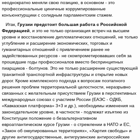
неоднократно меняли свою позицию, в основном - это
профессиональные циничные коррумпированные
конъюнктурщики с солидным парламентским стажем.
Итак,
Грузии предстоит большая работа с Российской
Федерацией
, и это не только организация встреч на высшем
уровне и восстановление дипломатических отношений, не только
углубление и расширение экономических, торговых и
гуманитарных отношений с привлечением ранее не
задействованных ресурсов - не скомпрометировавших себя за
прошедшие годы профессионалов вместо беспринципных
пиарщиков - болтунов. Это не только расширение существующей
транзитной транспортной инфраструктуры и открытие новых
дорог. Кроме комплексного подхода к вопросам поэтапного
решения проблем территориальной целостности, неразрывно
связанных с желательным присутствием Грузии в перспективных
международных союзах с участием России (ЕАЭС - ОДКБ,
«Кавказская платформа» 3+3 и др.), необходимы изменения на
законодательном уровне, в частности - подлежат изъятию из
Конституции положение о безальтернативном
евроатлантическом курсе Грузии - о стремлении в НАТО и ЕС,
«Закон об оккупированных территориях», «Хартия свободы» и
другие антигосударственные, антигрузинские антироссийские