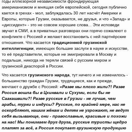
годы иллюзорной независимости фрондирующая
американизмом и мнящая себя европейской, сегодня публично
кается в грехах - мол, заблуждалась 30 лет насчёт Америки и
Европы, которые Грузии, оказывается, не друзья, и что «Запад» и
«диссидент» - это не совсем хорошие слова... Эти исповеди
звучат в СМИ, а в приватных разговорах они горячо сожалеют о
конфликте с Россией и желают восстановить с ней партнёрские
отношения. Что касается
традиционной грузинской
интеллигенции
, имеющих большие заслуги в науке и искусстве,
то её представители, которые не эмигрировали в Москву и
подальше, никогда не теряли связей с русским миром и
грузинской диаспорой в России.
Что касается
грузинского народа
, тут ничего и не изменилось -
большинство граждан Грузии, трудящиеся, как и прежде,
мечтают о дружбе с Россией:
«Разве мы плохо жили?! Разве
Россия вошла бы в Цхинвали и Сухуми, если бы не
Саакашвили?! Разве русские в Грузии - не лучше, чем
арабы, турки и индусы? Русские, по крайней мере, нас не
оскорбляют, нашим жёнам и детям не угрожают, не ведут
себя вызывающе, они - православные, красивые и похожи
на нас! Мы понимаем друг друга, русские туристы щедро
платят за всё, а Россия покупает грузинскую продукцию