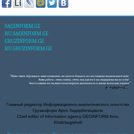
SAQINFORM.GE
RU.SAQINFORM.GE
GRUZINFORM.GE
RU.GRUZINFORM.GE
Главный редактор Информационно-аналитического агентства
Грузинформ Арно Хидирбегишвили
Chief editor of Information agency GEOINFORM Arno
Khidirbegishvili