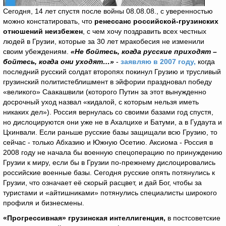
Сегодня, 14 лет спустя после войны 08.08.08., с уверенностью
можно констатировать, что
ренессанс российской-грузинских
отношений неизбежен
, с чем хочу поздравить всех честных
людей в Грузии, которые за 30 лет мракобесия не изменили
своим убеждениям.
«Не бойтесь, когда русские приходят –
бойтесь, когда они уходят…»
-
заявляю в 2007 году,
когда
последний русский солдат второпях покинул Грузию и трусливый
грузинский политистеблишмент в эйфории праздновал победу
«великого» Саакашвили (которого Путин за этот вынужденно
досрочный уход назвал «кидалой, с которым нельзя иметь
никаких дел»). Россия вернулась со своими базами год спустя,
но дислоцируются они уже не в Ахалцихе и Батуми, а в Гудаута и
Цхинвали. Если раньше русские базы защищали всю Грузию, то
сейчас - только Абхазию и Южную Осетию. Аксиома - Россия в
2008 году не начала бы военную спецоперацию по принуждению
Грузии к миру, если бы в Грузии по-прежнему дислоцировались
российские военные базы. Сегодня русские опять потянулись к
Грузии, что означает её скорый расцвет, и дай Бог, чтобы за
туристами и «айтишниками» потянулись специалисты широкого
профиля и бизнесмены.
«Прогрессивная» грузинская интеллигенция,
в постсоветские