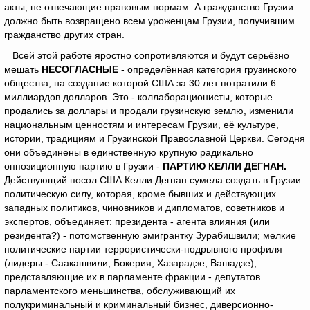
акты, не отвечающие правовым нормам. А гражданство Грузии
должно быть возвращено всем уроженцам Грузии, получившим
гражданство других стран.
Всей этой работе яростно сопротивляются и будут серьёзно
мешать
НЕСОГЛАСНЫЕ
- определённая категория грузинского
общества, на создание которой США за 30 лет потратили 6
миллиардов долларов. Это - коллаборационисты, которые
продались за доллары и продали грузинскую землю, изменили
национальным ценностям и интересам Грузии, её культуре,
истории, традициям и Грузинской Православной Церкви. Сегодня
они объединены в единственную крупную радикально
оппозиционную партию в Грузии -
ПАРТИЮ КЕЛЛИ ДЕГНАН.
Действующий посол США Келли Дегнан сумела создать в Грузии
политическую силу, которая, кроме бывших и действующих
западных политиков, чиновников и дипломатов, советников и
экспертов, объединяет: президента - агента влияния (или
резидента?) - потомственную эмигрантку Зурабишвили; мелкие
политические партии террористически-подрывного профиля
(лидеры - Саакашвили, Бокерия, Хазарадзе, Вашадзе);
представляющие их в парламенте фракции - депутатов
парламентского меньшинства, обслуживающий их
полукриминальный и криминальный бизнес, диверсионно-