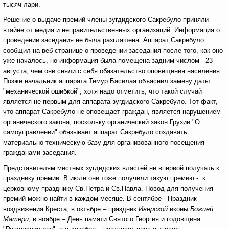
тысяч лари.
Решение о выдаче премий члены зугдидского Сакребуло приняли
втайне от медиа и неправительственных организаций. Информация о
проведении заседания не была разглашена. Аппарат Сакребуло
сообщил на веб-странице о проведении заседания после того, как оно
уже началось, но информация была помещена задним числом - 23
августа, чем они сняли с себя обязательство оповещения населения.
Позже начальник аппарата Темур Басилая объяснил замену даты
"механической ошибкой", хотя надо отметить, что такой случай
является не первым для аппарата зугдидского Сакребуло. Тот факт,
что аппарат Сакребуло не оповещает граждан, является нарушением
органического закона, поскольку органический закон Грузии "О
самоуправлении" обязывает аппарат Сакребуло создавать
материально-техническую базу для организованного посещения
гражданами заседания.
Представителям местных зугдидских властей не впервой получать к
празднику премии. В июле они тоже получили такую премию - к
церковному празднику Св.Петра и Св.Павла. Повод для получения
премий можно найти в каждом месяце. В сентябре - Праздник
воздвижения Креста, в октябре – праздник
Иверской
иконы
Божией
Матери
, в ноябре – День памяти Святого Георгия и годовщина