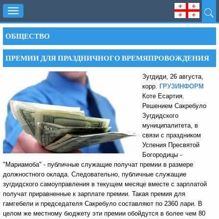
Toggle
navigation
ОБЩЕСТВО
ПРЕМИИ ДЛЯ ПРАЗДНИЧНОГО ВРЕМЯПРОВОЖДЕНИЯ
Зугдиди, 26 августа,
корр.
ГРУЗИНФОРМ
Коте Есартия.
Решением Cакребуло
Зугдидского
муниципалитета, в
связи с праздником
Успения Пресвятой
Богородицы -
"Мариамоба" - публичные служащие получат премии в размере
должностного оклада. Следовательно, публичные служащие
зугдидского самоуправления в текущем месяце вместе с зарплатой
получат приравненные к зарплате премии. Такая премия для
гамгебели и председателя Сакребуло составляют по 2360 лари. В
целом же местному бюджету эти премии обойдутся в более чем 80