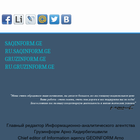
SAQINFORM.GE
RU.SAQINFORM.GE
GRUZINFORM.GE
RU.GRUZINFORM.GE
Главный редактор Информационно-аналитического агентства
Грузинформ Арно Хидирбегишвили
Chief editor of Information agency GEOINFORM Arno