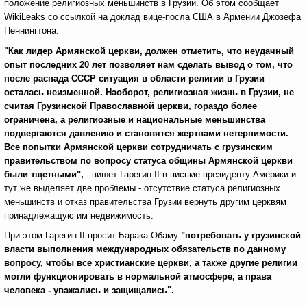
положение религиозных меньшинств в Грузии. Об этом сообщает
WikiLeaks со ссылкой на доклад вице-посла США в Армении Джозефа
Пеннингтона.
"Как лидер Армянской церкви, должен отметить, что неудачный
опыт последних 20 лет позволяет нам сделать вывод о том, что
после распада СССР ситуация в области религии в Грузии
осталась неизменной. Наоборот, религиозная жизнь в Грузии, не
считая Грузинской Православной церкви, гораздо более
ограничена, а религиозные и национальные меньшинства
подвергаются давлению и становятся жертвами нетерпимости.
Все попытки Армянской церкви сотрудничать с грузинским
правительством по вопросу статуса общины Армянской церкви
были тщетными",
- пишет Гарегин II в письме президенту Америки и
тут же выделяет две проблемы - отсутствие статуса религиозных
меньшинств и отказ правительства Грузии вернуть другим церквям
принадлежащую им недвижимость.
При этом Гарегин II просит Барака Обаму
"потребовать у грузинской
власти выполнения международных обязательств по данному
вопросу, чтобы все христианские церкви, а также другие религии
могли функционировать в нормальной атмосфере, а права
человека - уважались и защищались".