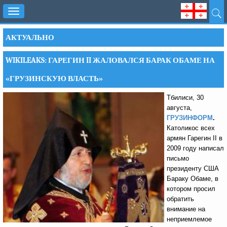
Toggle
navigation
АКТУАЛЬНО
WIKILEAKS: ГАРЕГИН II ЖАЛОВАЛСЯ БАРАК ОБАМЕ НА
«ГРУЗИНСКУЮ ВЛАСТЬ»
Тбилиси, 30
августа,
ГРУЗИНФОРМ
.
Католикос всех
армян Гарегин II в
2009 году написал
письмо
президенту США
Бараку Обаме, в
котором просил
обратить
внимание на
неприемлемое