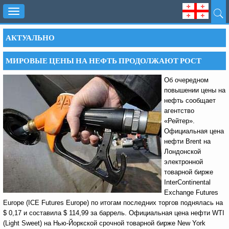
Toggle
navigation
АКТУАЛЬНО
МИРОВЫЕ ЦЕНЫ НА НЕФТЬ ПРОДОЛЖАЮТ РОСТ
Об очередном
повышении цены на
нефть сообщает
агентство
«Рейтер».
Официальная цена
нефти Brent на
Лондонской
электронной
товарной бирже
InterContinental
Exchange Futures
Europe (IСE Futures Europe) по итогам последних торгов поднялась на
$ 0,17 и составила $ 114,99 за баррель. Официальная цена нефти WTI
(Light Sweet) на Нью-Йоркской срочной товарной бирже New York