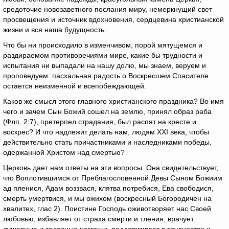
средоточие новозаветного послания миру, немеркнущий свет
просвещения и источник вдохновения, сердцевина христианской
жизни и вся наша будущность.
Что бы ни происходило в изменчивом, порой мятущемся и
раздираемом противоречиями мире, какие бы трудности и
испытания ни выпадали на нашу долю, мы знаем, веруем и
проповедуем: пасхальная радость о Воскресшем Спасителе
остается неизменной и всепобеждающей.
Каков же смысл этого главного христианского праздника? Во имя
чего и зачем Сын Божий сошел на землю, принял образ раба
(Флп. 2:7), претерпел страдания, был распят на кресте и
воскрес? И что надлежит делать нам, людям XXI века, чтобы
действительно стать причастниками и наследниками победы,
одержанной Христом над смертью?
Церковь дает нам ответы на эти вопросы. Она свидетельствует,
что Воплотившимся от Преблагословенной Девы Сыном Божиим
ад пленися, Адам воззвася, клятва потребися, Ева свободися,
смерть умертвися, и мы ожихом (воскресный Богородичен на
хвалитех, глас 2). Поистине Господь оживотворяет нас Своей
любовью, избавляет от страха смерти и тления, врачует