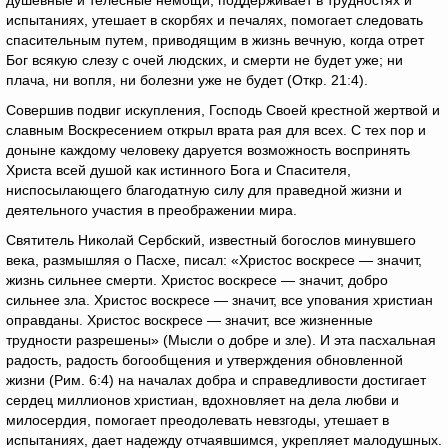
душевные и телесные немощи, поддерживает в трудностях и
испытаниях, утешает в скорбях и печалях, помогает следовать
спасительным путем, приводящим в жизнь вечную, когда отрет
Бог всякую слезу с очей людских, и смерти не будет уже; ни
плача, ни вопля, ни болезни уже не будет (Откр. 21:4).
Совершив подвиг искупления, Господь Своей крестной жертвой и
славным Воскресением открыл врата рая для всех. С тех пор и
доныне каждому человеку даруется возможность воспринять
Христа всей душой как истинного Бога и Спасителя,
ниспосылающего благодатную силу для праведной жизни и
деятельного участия в преображении мира.
Святитель Николай Сербский, известный богослов минувшего
века, размышляя о Пасхе, писал: «Христос воскресе — значит,
жизнь сильнее смерти. Христос воскресе — значит, добро
сильнее зла. Христос воскресе — значит, все упования христиан
оправданы. Христос воскресе — значит, все жизненные
трудности разрешены» (Мысли о добре и зле). И эта пасхальная
радость, радость богообщения и утверждения обновленной
жизни (Рим. 6:4) на началах добра и справедливости достигает
сердец миллионов христиан, вдохновляет на дела любви и
милосердия, помогает преодолевать невзгоды, утешает в
испытаниях, дает надежду отчаявшимся, укрепляет малодушных.