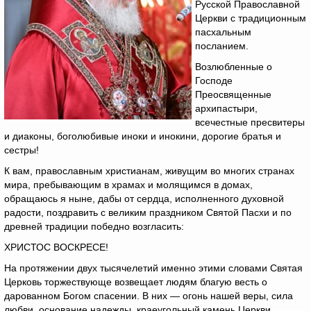
Русской Православной
Церкви с традиционным
пасхальным
посланием.
Возлюбленные о
Господе
Преосвященные
архипастыри,
всечестные пресвитеры
и диаконы, боголюбивые иноки и инокини, дорогие братья и
сестры!
К вам, православным христианам, живущим во многих странах
мира, пребывающим в храмах и молящимся в домах,
обращаюсь я ныне, дабы от сердца, исполненного духовной
радости, поздравить с великим праздником Святой Пасхи и по
древней традиции победно возгласить:
ХРИСТОС ВОСКРЕСЕ!
На протяжении двух тысячелетий именно этими словами Святая
Церковь торжествующе возвещает людям благую весть о
дарованном Богом спасении. В них — огонь нашей веры, сила
любви, основание надежды, краеугольный камень Церкви,