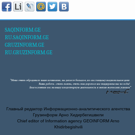
SAQINFORM.GE
RU.SAQINFORM.GE
GRUZINFORM.GE
RU.GRUZINFORM.GE
Главный редактор Информационно-аналитического агентства
Грузинформ Арно Хидирбегишвили
Chief editor of Information agency GEOINFORM Arno
Khidirbegishvili