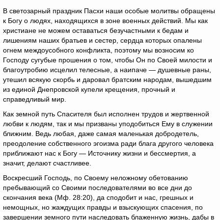
В светозарный праздник Пасхи наши особые молитвы обращены
к Богу о людях, находящихся в зоне военных действий. Мы как
христиане не можем оставаться безучастными к бедам и
лишениям наших братьев и сестер, сердца которых опалены
огнем междоусобного конфликта, поэтому мы возносим ко
Господу сугубые прошения о том, чтобы Он по Своей милости и
благоутробию исцелил телесные, а наипаче — душевные раны,
утешил всякую скорбь и даровал братским народам, вышедшим
из единой Днепровской купели крещения, прочный и
справедливый мир.
Как земной путь Спасителя был исполнен трудов и жертвенной
любви к людям, так и мы призваны уподобиться Ему в служении
ближним. Ведь любая, даже самая маленькая добродетель,
преодоление собственного эгоизма ради блага другого человека
приближают нас к Богу — Источнику жизни и бессмертия, а
значит, делают счастливее.
Воскресший Господь, по Своему неложному обетованию
пребывающий со Своими последователями во все дни до
скончания века (Мф. 28:20), да сподобит и нас, грешных и
немощных, но жаждущих правды и взыскующих спасения, по
завершении земного пути наследовать блаженную жизнь, дабы в