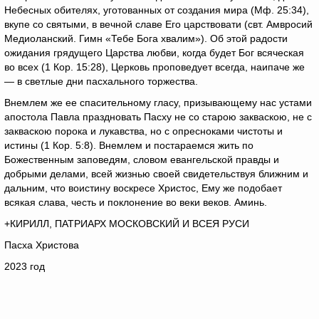
Небесных обителях, уготованных от создания мира (Мф. 25:34),
вкупе со святыми, в вечной славе Его царствовати (свт. Амвросий
Медиоланский. Гимн «Тебе Бога хвалим»). Об этой радости
ожидания грядущего Царства любви, когда будет Бог всяческая
во всех (1 Кор. 15:28), Церковь проповедует всегда, наипаче же
— в светлые дни пасхального торжества.
Внемлем же ее спасительному гласу, призывающему нас устами
апостола Павла праздновать Пасху не со старою закваскою, не с
закваскою порока и лукавства, но с опресноками чистоты и
истины (1 Кор. 5:8). Внемлем и постараемся жить по
Божественным заповедям, словом евангельской правды и
добрыми делами, всей жизнью своей свидетельствуя ближним и
дальним, что воистину воскресе Христос, Ему же подобает
всякая слава, честь и поклонение во веки веков. Аминь.
+КИРИЛЛ, ПАТРИАРХ МОСКОВСКИЙ И ВСЕЯ РУСИ
Пасха Христова
2023 год