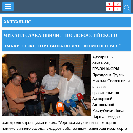
Toggle
navigation
АКТУАЛЬНО
МИХАИЛ СААКАШВИЛИ: "ПОСЛЕ РОССИЙСКОГО
ЭМБАРГО ЭКСПОРТ ВИНА ВОЗРОС ВО МНОГО РАЗ!"
Аджария, 5
сентября,
ГРУЗИНФОРМ.
Президент Грузии
Михаил Саакашвили
и глава
правительства
Аджарской
Автономной
Республики Леван
Варшаломидзе
осмотрели строящийся в Кеда "Аджарский дом вина", который,
помимо винного завода, владеет собственным виноградником сорта