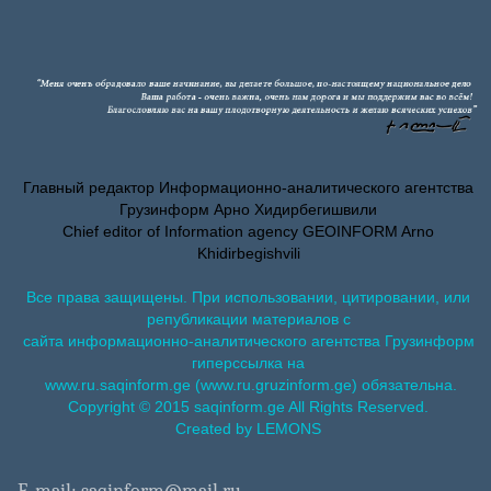
Главный редактор Информационно-аналитического агентства
Грузинформ Арно Хидирбегишвили
Chief editor of Information agency GEOINFORM Arno
Khidirbegishvili
Все права защищены. При использовании, цитировании, или
републикации материалов с
сайта информационно-аналитического агентства Грузинформ
гиперссылка на
www.ru.saqinform.ge (www.ru.gruzinform.ge) обязательна.
Copyright © 2015 saqinform.ge All Rights Reserved.
Created by LEMONS