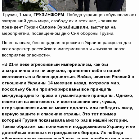
Грузия, 1 мая,
ГРУЗИНФОРМ
. Победа украинцев обусловливает
завтрашний день мира, свободу их и всех нас, - заявила
президент Грузии
Саломе Зурабишвили
, выступая на
мероприятии, посвященном дню Сил обороны Грузии.
По ее словам, беспощадная агрессия в Украине раскрыла для
всех характер российского империализма и «вызвала новое
восприятие опасности».
«
В 21-м веке агрессивный империализм, как бы
анахронично это ни звучало, проявляет себя с новой
жестокостью и беспощадностью. Война, начатая Россией в
отношении Украины 14 месяцев назад, потрясла мир,
поскольку были проигнорированы все принципы
международного права и гуманитарные принципы. Однако,
несмотря на жестокость и соотношение сил, чужая,
вторгнувшаяся сила не может одолеть или победить силу,
верную защите и спасению страны. Это тот пример,
который Грузия показывала много раз в нашей истории.
Таким образом, мы понимаем и поддерживаем Украину и ее
достойных военных и гражданских борцов. Их победа
обусловливает завтрашний день мира, свободу их и всех