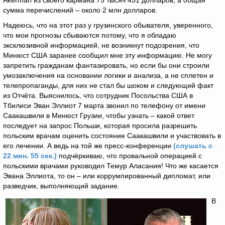
Akerman из своего кармана 75 тысяч 451 долларов, а общая
сумма перечислений – около 2 млн долларов.
Надеюсь, что на этот раз у грузинского обывателя, уверенного,
что мои прогнозы сбываются потому, что я обладаю
эксклюзивной информацией, не возникнут подозрения, что
Минюст США заранее сообщил мне эту информацию. Не могу
запретить гражданам фантазировать, но если бы они строили
умозаключения на основании логики и анализа, а не сплетен и
телепропаганды, для них не стал бы шоком и следующий факт
из Отчёта. Выяснилось, что сотрудник Посольства США в
Тбилиси Эван Эллиот 7 марта звонил по телефону от имени
Саакашвили в Минюст Грузии, чтобы узнать – какой ответ
последует на запрос Польши, которая просила разрешить
польским врачам оценить состояние Саакашвили и участвовать в
его лечении. А ведь на той же пресс-конференции
(слушать с
22 мин. 55 сек.)
подчёркиваю, что провальной операцией с
польскими врачами руководил Темур Аласания! Что же касается
Эвана Эллиота, то он – или коррумпированный дипломат, или
разведчик, выполняющий задание.
В