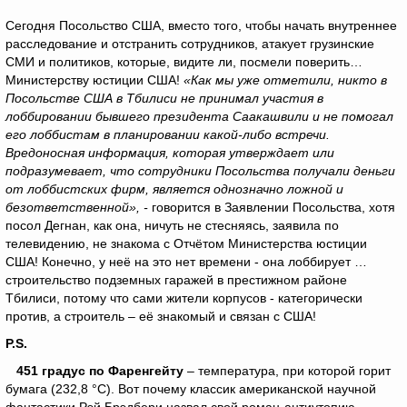
Сегодня Посольство США, вместо того, чтобы начать внутреннее
расследование и отстранить сотрудников, атакует грузинские
СМИ и политиков, которые, видите ли, посмели поверить…
Министерству юстиции США!
«Как мы уже отметили, никто в
Посольстве США в Тбилиси не принимал участия в
лоббировании бывшего президента Саакашвили и не помогал
его лоббистам в планировании какой-либо встречи.
Вредоносная информация, которая утверждает или
подразумевает, что сотрудники Посольства получали деньги
от лоббистских фирм, является однозначно ложной и
безответственной», -
говорится в Заявлении Посольства, хотя
посол Дегнан, как она, ничуть не стесняясь, заявила по
телевидению, не знакома с Отчётом Министерства юстиции
США! Конечно, у неё на это нет времени - она лоббирует …
строительство подземных гаражей в престижном районе
Тбилиси, потому что сами жители корпусов - категорически
против, а строитель – её знакомый и связан с США!
P
.
S
.
451 градус по Фаренгейту
– температура, при которой горит
бумага (232,8 °C). Вот почему классик американской научной