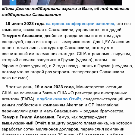
«Пока Дегнан лоббировала гаражи в Ваке, её подчинённые
лоббировали Саакашвили»
19 июля 2023 года
на пресс-конференции заявляю,
что вся
кампания, связанная с Саакашвили, управляется его дядей
Темуром Аласания
, двойным гражданином и агентом двух
спецслужб, одна из которых – американская. Для ЦРУ Аласания
ценен только лишь как куратор Саакашвили, потому что
воспитанный им племянник стал для США «трояном» - вирусом,
который сначала запустили в Грузии (удачно), потом – на
Украине (тоже удачно), и 2 года назад - опять в Грузии (неудачно,
потому что во второй раз устроить госпереворот Саакашвили
пока не смог).
В тот же день,
19 июля 2023 года,
Министерство юстиции
США, на основании Закона США «О регистрации иностранных
агентов» (FARA),
опубликовало Отчёт,
свидетельствующий что
деньги лоббистским компаниям Akerman и GP International
перечисляли дядя и мать Саакашвили – родные брат-сестра
Темур
и
Гиули Аласания.
Темур, как подтверждает
вышеуказанный Отчёт, в защиту родного племянника, на котором
заработал сотни миллионов долларов, перечислил компании