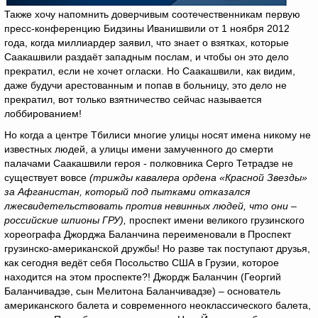
Также хочу напомнить доверчивым соотечественникам первую
пресс-конференцию Бидзины Иванишвили от 1 ноября 2012
года, когда миллиардер заявил, что знает о взятках, которые
Саакашвили раздаёт западным послам, и чтобы он это дело
прекратил, если не хочет огласки. Но Саакашвили, как видим,
даже будучи арестованным и попав в больницу, это дело не
прекратил, вот только взятничество сейчас называется
лоббированием!
Но когда а центре Тбилиси многие улицы носят имена никому не
известных людей, а улицы имени замученного до смерти
палачами Саакашвили героя - полковника Серго Тетрадзе не
существует вовсе
(трижды кавалера ордена «Красной Звезды»
за Афганистан, который под пытками отказался
лжесвидетельствовать против невинных людей, что они –
российские шпионы ГРУ),
проспект имени великого грузинского
хореографа Джорджа Баланчина переименовали в Проспект
грузинско-американской дружбы! Но разве так поступают друзья,
как сегодня ведёт себя Посольство США в Грузии, которое
находится на этом проспекте?! Джордж Баланчин (Георгий
Баланчивадзе, сын Мелитона Баланчивадзе) – основатель
американского балета и современного неоклассического балета,