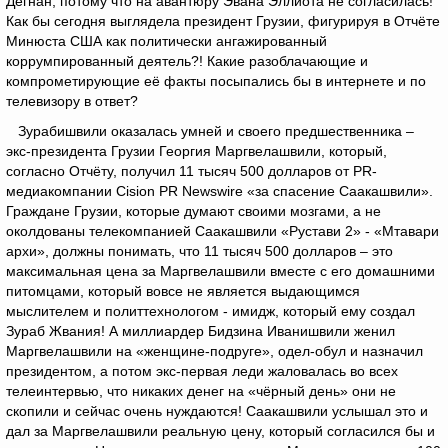
Дегнан, потому что на авантюру Эвана Эллиота не согласилась!
Как бы сегодня выглядела президент Грузии, фигурируя в Отчёте
Минюста США как политически ангажированный
коррумпированный деятель?! Какие разоблачающие и
компрометирующие её факты посыпались бы в интернете и по
телевизору в ответ?
Зурабишвили оказалась умней и своего предшественника –
экс-президента Грузии Георгия Маргвелашвили, который,
согласно Отчёту, получил 11 тысяч 500 долларов от PR-
медиакомпании Cision PR Newswire «за спасение Саакашвили».
Граждане Грузии, которые думают своими мозгами, а не
околдованы телекомпанией Саакашвили «Рустави 2» - «Мтавари
архи», должны понимать, что 11 тысяч 500 долларов – это
максимальная цена за Маргвелашвили вместе с его домашними
питомцами, который вовсе не является выдающимся
мыслителем и политтехнологом - имидж, который ему создал
Зураб Жвания! А миллиардер Бидзина Иванишвили женил
Маргвелашвили на «женщине-подруге», одел-обул и назначил
президентом, а потом экс-первая леди жаловалась во всех
телеинтервью, что никаких денег на «чёрный день» они не
скопили и сейчас очень нуждаются! Саакашвили услышал это и
дал за Маргвелашвили реальную цену, который согласился бы и