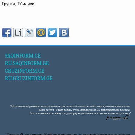
Грузия, Тбилиси
SAQINFORM.GE
RU.SAQINFORM.GE
GRUZINFORM.GE
RU.GRUZINFORM.GE
Главный редактор Информационно-аналитического агентства