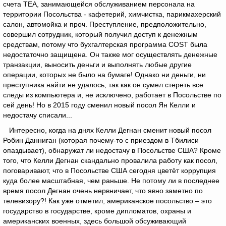
счета TEA, занимающейся обслуживанием персонала на
территории Посольства - кафетерий, химчистка, парикмахерский
салон, автомойка и проч. Преступление, предположительно,
совершил сотрудник, который получил доступ к денежным
средствам, потому что бухгалтерская программа COST была
недостаточно защищена. Он также мог осуществлять денежные
транзакции, выносить деньги и выполнять любые другие
операции, которых не было на бумаге! Однако ни деньги, ни
преступника найти не удалось, так как он сумел стереть все
следы из компьютера и, не исключено, работает в Посольстве по
сей день! Но в 2015 году сменил новый посол Ян Келли и
недостачу списали...
Интересно, когда на днях Келли Дегнан сменит новый посол
Робин Данниган (которая почему-то с приездом в Тбилиси
опаздывает), обнаружат ли недостачу в Посольстве США? Кроме
того, что Келли Дегнан скандально провалила работу как посол,
поговаривают, что в Посольстве США сегодня цветёт коррупция
куда более масштабная, чем раньше. Не потому ли в последнее
время посол Дегнан очень нервничает, что явно заметно по
телевизору?! Как уже отметил, американское посольство – это
государство в государстве, кроме дипломатов, охраны и
американских военных, здесь большой обсуживающий