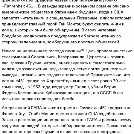
фантастики Рэй Брэдбери назвал свой роман-антиутопию
«Fahrenheit 451». В дважды экранизированном романе описано
американское общество в ближайшем будущем, когда в США
запретят читать книги и специальные Пожарные, к числу которых
принадлежит главный герой Гай Монтэг, будут сжигать книги и
дома, в которых они были обнаружены. В своих интервью
Бредбери неоднократно предупреждал об угрозе чтению со
стороны телевидения, зомбирующего простых обывателей.
Ничего не напоминает, господа грузины?! Цель пропагандистских
телекомпаний Саакашвили, Кезерашвили, Церетели – отучить
вас, граждан Грузии, читать, анализировать и самостоятельно
делать умозаключения, ведь гораздо легче поглощать готовые
выводы - штампы, что подают с телеэкрана! Примечательно, что
роман «451 градус по Фаренгейту» вышел в свет ровно 70 лет
тому назад - в 1953 году, когда умер Сталин, убили Берия,
Фидель Кастро начал Кубинскую революцию, а в СССР была
испытана первая водородная бомба.
Американский FARA накалил страсти в Грузии до 451 градусов по
Фаренгейту - Отчёт Министерства юстиции США задействовал
Закон о регистрации иностранных агентов FARA и раскрыл всему
миру имена людей, которые лоббировали интересы Саакашвили
вопреки интересам Грузии, в их числе оказался и сотрудник