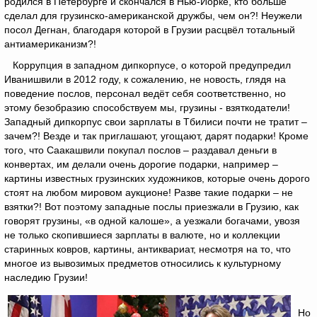
родился в Петербурге и скончался в Нью-Йорке, кто больше
сделал для грузинско-американской дружбы, чем он?! Неужели
посол Дегнан, благодаря которой в Грузии расцвёл тотальный
антиамериканизм?!
Коррупция в западном дипкорпусе, о которой предупредил
Иванишвили в 2012 году, к сожалению, не новость, глядя на
поведение послов, персонал ведёт себя соответственно, но
этому безобразию способствуем мы, грузины - взяткодатели!
Западный дипкорпус свои зарплаты в Тбилиси почти не тратит –
зачем?! Везде и так приглашают, угощают, дарят подарки! Кроме
того, что Саакашвили покупал послов – раздавал деньги в
конвертах, им делали очень дорогие подарки, например –
картины известных грузинских художников, которые очень дорого
стоят на любом мировом аукционе! Разве такие подарки – не
взятки?! Вот поэтому западные послы приезжали в Грузию, как
говорят грузины, «в одной калоше», а уезжали богачами, увозя
не только скопившиеся зарплаты в валюте, но и коллекции
старинных ковров, картины, антиквариат, несмотря на то, что
многое из вывозимых предметов относились к культурному
наследию Грузии!
Но