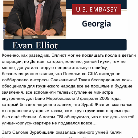
Конечно, как разведчик, Эллиот мог не посвящать посла в детали
операции, но Дегнан, которая, конечно, умней Гиули, тем не
менее, допустила вторую непростительную ошибку,
безапелляционно заявив, что Посольство США никогда не
лоббировало интересы Саакашвили! Такая беспардонная ложь
обесценила для грузинского народа все её прошлые и будущие
заявления, все вспомнили телевыступление министра
внутренних дел Вано Мерабишвили 3 февраля 2005 года,
который безапелляционно заявил, что Зураб Жвания скончался
от отравления угарным газом, хотя труп грузинского премьера
был ещё тёплым! А потом FBI обнаружило, что в тот день газ той
улице-корпусу-квартире не подавался вовсе…
Зато Саломе Зурабишвли оказалась намного умней Келли