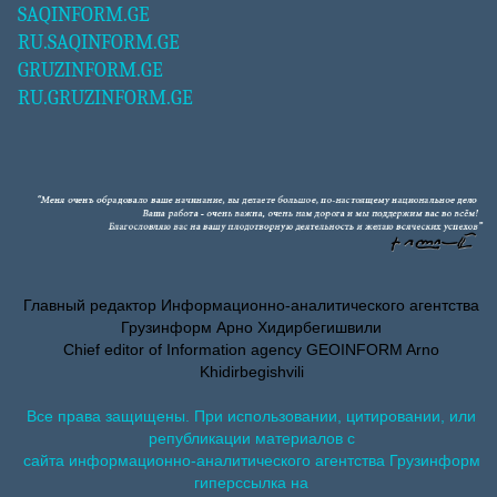
SAQINFORM.GE
RU.SAQINFORM.GE
GRUZINFORM.GE
RU.GRUZINFORM.GE
Главный редактор Информационно-аналитического агентства
Грузинформ Арно Хидирбегишвили
Chief editor of Information agency GEOINFORM Arno
Khidirbegishvili
Все права защищены. При использовании, цитировании, или
републикации материалов с
сайта информационно-аналитического агентства Грузинформ
гиперссылка на