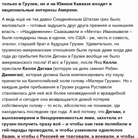
только в Грузии, но и на Южном Кавказе входит в
национальные интересы Америки.
А ведь ещё не так давно Соединённым Штатам грех было
жаловаться – готовые задушить друг друга прежняя и нынешняя
власть – «Нацдвижение» Саакашвили и «Мечта» Иванишвили –
были солидарны лишь в одном, что США - ум, честь и совесть,
эталон, старший брат и будущее Грузии. Удивительно, но
грузинско-американские отношения были лучше даже когда два
года до прибытия Келли Дегнан в Грузии вообще не было
американского посла! И вот, в Грузию, после Яна
Келли
,
прислали
Келли Дегнан
(которую на днях сменит Робин
Данниган
), которая должна была компенсировать эту паузу
принести на Капитолийский холм голову «Матери Грузии». Но с
каждым днём пребывания в Грузии родина Руставели
становилась для неё всё более неизведанной и враждебной
страной и сегодня она возвращается домой потеряв
собственную голову – то есть, абсолютно не понимая, где
находилась последние три года. А всё потому, что
Дегнан, с
высокомерием и бесцеремонностью янки, захотела от
грузин получить сразу всё – и чтобы они геев полюбили и
гей-парады проводили, и чтобы узаконили однополое
браки, и чтобы с Россией не торговали, а воевали, и чтобы