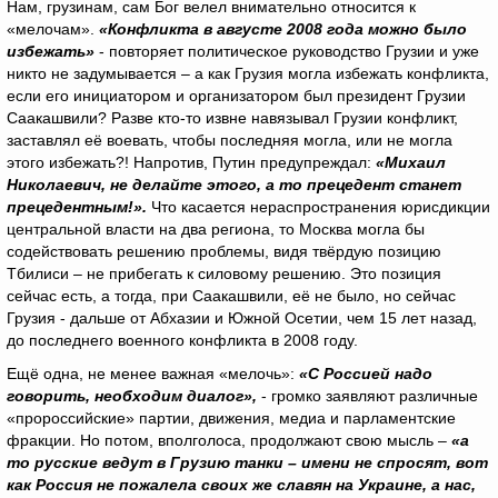
Нам, грузинам, сам Бог велел внимательно относится к
«мелочам».
«Конфликта в августе 2008 года можно было
избежать»
- повторяет политическое руководство Грузии и уже
никто не задумывается – а как Грузия могла избежать конфликта,
если его инициатором и организатором был президент Грузии
Саакашвили? Разве кто-то извне навязывал Грузии конфликт,
заставлял её воевать, чтобы последняя могла, или не могла
этого избежать?! Напротив, Путин предупреждал:
«Михаил
Николаевич, не делайте этого, а то прецедент станет
прецедентным!».
Что касается нераспространения юрисдикции
центральной власти на два региона, то Москва могла бы
содействовать решению проблемы, видя твёрдую позицию
Тбилиси – не прибегать к силовому решению. Это позиция
сейчас есть, а тогда, при Саакашвили, её не было, но сейчас
Грузия - дальше от Абхазии и Южной Осетии, чем 15 лет назад,
до последнего военного конфликта в 2008 году.
Ещё одна, не менее важная «мелочь»:
«С Россией надо
говорить, необходим диалог»,
- громко заявляют различные
«пророссийские» партии, движения, медиа и парламентские
фракции. Но потом, вполголоса, продолжают свою мысль –
«а
то русские ведут в Грузию танки – имени не спросят, вот
как Россия не пожалела своих же славян на Украине, а нас,