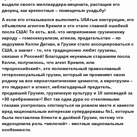
выдали своего миллиардера-мецената, растащив его
дворец, как крепостные – помещичью усадьбу!
А если кто отказывался выполнять
USAтые инструкции, его
объявляли агентом Кремля и это стало главной ошибкой
посла США! То есть, всё, что неприязненно грузинскому
народу – гомосексуализм, атеизм, предательство – по
недоумию Келли Дегнан, в Грузии стало ассоциироваться с
США, а значит - то, что традиционно любят грузины,
связано с Россией! Благодаря неуемным стараниям посла
Келли, получилось, что агент Кремля, или
«пророссийский», это положительный православный
гетеросексуальный грузин, который не променяет свою
родину на все евроатлантические ценности, а еврогрузин –
это педераст и атеист, неблагодарный предатель,
продавший Грузию, грузинскую культуру и 10 заповедей за
«30 сребреников»! Вот так одна дура со стеклянными
глазами ухитрилась споткнуться на ровном месте и нанести
вред национальным интересам супердержавы №1, которые
была поставлена блюсти в далёкой Грузии, потому что
недооценила роль «мелочей» - местные национальные
особенности.