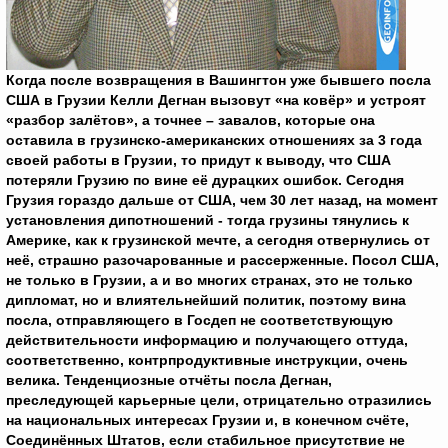
Когда после возвращения в Вашингтон уже бывшего посла
США в Грузии Келли Дегнан вызовут «на ковёр» и устроят
«разбор залётов», а точнее – завалов, которые она
оставила в грузинско-американских отношениях за 3 года
своей работы в Грузии, то придут к выводу, что
США
потеряли Грузию по вине её дурацких ошибок. Сегодня
Грузия гораздо дальше от США, чем 30 лет назад, на момент
установления дипотношений - тогда грузины тянулись к
Америке, как к грузинской мечте, а сегодня отвернулись от
неё, страшно разочарованные и рассерженные. Посол США,
не только в Грузии, а и во многих странах, это не только
дипломат, но и влиятельнейший политик, поэтому вина
посла, отправляющего в Госдеп не соответствующую
действительности информацию и получающего оттуда,
соответственно, контрпродуктивные инструкции, очень
велика. Тенденциозные отчёты посла Дегнан,
преследующей карьерные цели, отрицательно отразились
на национальных интересах Грузии и, в конечном счёте,
Соединённых Штатов, если стабильное присутствие не