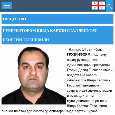
Toggle
navigation
ОБЩЕСТВО
ГУБЕРНАТОРОМ ШИДА КАРТЛИ СТАЛ ДЕПУТАТ
ГЕОРГИЙ ТАТИШВИЛИ
Тбилиси, 14 сентября,
ГРУЗИНФОРМ.
Час тому
назад руководитель
Администрации президента
Грузии Давид Ткешелашвили
представил нового
губернатора Шида Картли -
Георгия Татишвили
-
сотрудникам администрации
и руководителям
муниципалитетов региона
Шида Картли. Татишвили
сменил на этой должности губернатора Шида Картли
Зураба