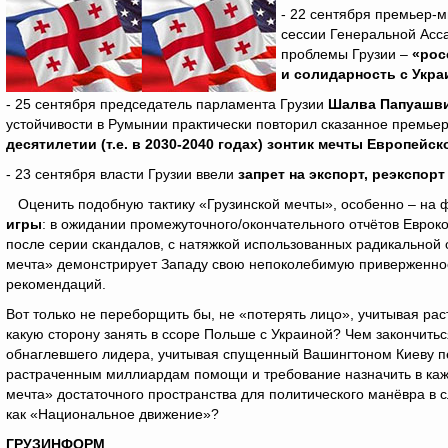
- 22 сентября премьер-
сессии Генеральной Асс
проблемы Грузии –
«рос
и солидарность с Укр
- 25 сентября председатель парламента Грузии
Шалва Папуашв
устойчивости в Румынии практически повторил сказанное премье
десятилетии (т.е. в 2030-2040 годах) зонтик мечты Европейс
- 23 сентября власти Грузии ввели
запрет на экспорт, реэкспор
Оценить подобную тактику «Грузинской мечты», особенно – на 
игры
: в ожидании промежуточного/окончательного отчётов Евроко
после серии скандалов, с натяжкой использованных радикальной 
мечта» демонстрирует Западу свою непоколебимую приверженнос
рекомендаций.
Вот только не переборщить бы, не «потерять лицо», учитывая ра
какую сторону занять в ссоре Польше с Украиной? Чем закончить
обнаглевшего лидера, учитывая спущенный Вашингтоном Киеву пе
растраченным миллиардам помощи и требование назначить в кажд
мечта» достаточного пространства для политического манёвра в с
как «Национальное движение»?
ГРУЗИНФОРМ