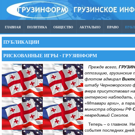
ГЛАВНАЯ
ПОЛИТИКА
ОБЩЕСТВО
АКТУАЛЬНО
ПРАВО
ПУБ
ПУБЛИКАЦИИ
РИСКОВАННЫЕ ИГРЫ - ГРУЗИНФОРМ
Прежде всего,
ГРУЗИ
оппозицию, грузинские
флотом адмирал
Викт
штабу Черноморского ф
вчера присутствовал н
интересно наблюдать, к
«Мтавари архи», а пар
министра обороны РФ
невредимый Соколов.
Теперь – о главном. Ни 
события последних дней