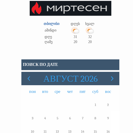
თბილისი
დღეს
ხვალ
ამინდი
დღე
31
32
ღამე
20
20
ПОИСК ПО ДАТЕ
АВГУСТ 2026
пон
вто
сре
чет
пят
суб
вос
1
2
3
4
5
6
7
8
9
10
11
12
13
14
15
16