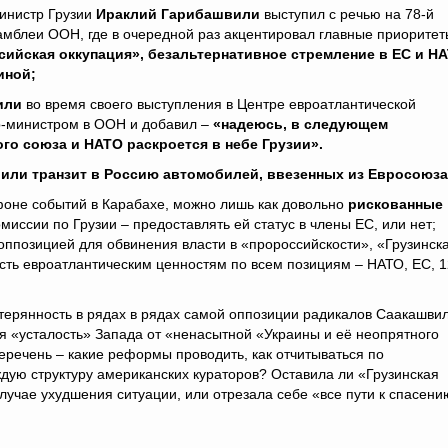
министр Грузии
Ираклий Гарибашвили
выступил с речью на 78-й
амблеи ООН, где в очередной раз акцентировал главные приоритет
сийская оккупация», безальтернативное стремление в ЕС и Н
аиной;
или
во время своего выступления в Центре евроатлантической
р-министром в ООН и добавил –
«надеюсь, в следующем
кого союза и НАТО раскроется в небе Грузии».
т или транзит в Россию автомобилей, ввезенных из Евросоюза
фоне событий в Карабахе, можно лишь как довольно
рискованные
миссии по Грузии – предоставлять ей статус в члены ЕС, или нет;
оппозицией для обвинения власти в «пророссийскости», «Грузинск
ть евроатлантическим ценностям по всем позициям – НАТО, ЕС, 1
стерянность в рядах в рядах самой оппозиции радикалов Саакашвил
ся «усталость» Запада от «ненасытной «Украины и её неопрятного
речень – какие реформы проводить, как отчитываться по
ую структуру американских кураторов? Оставила ли «Грузинская
лучае ухудшения ситуации, или отрезала себе «все пути к спасени