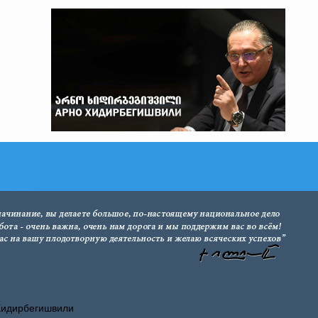
Хидирбегишвили