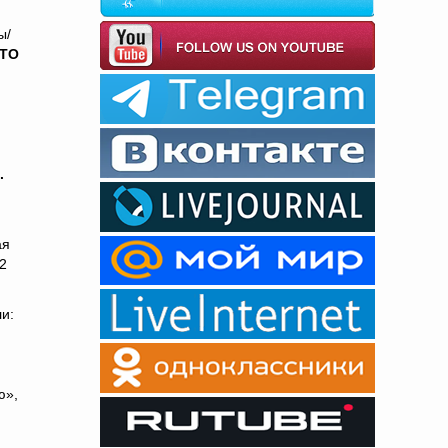
ы/
АТО
.
ая
2
и:
ю»,