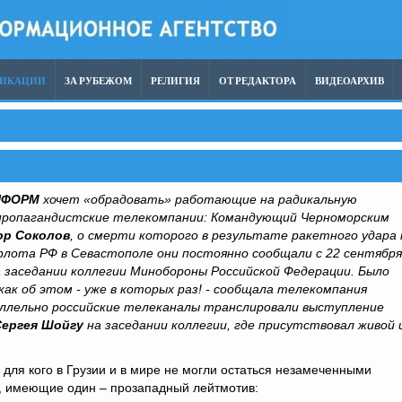
ЛИКАЦИИ
ЗА РУБЕЖОМ
РЕЛИГИЯ
ОТ РЕДАКТОРА
ВИДЕОАРХИВ
НФОРМ
хочет «обрадовать» работающие на радикальную
 пропагандистские телекомпании: Командующий Черноморским
ор Соколов
, о смерти которого в результате ракетного удара 
лота РФ в Севастополе они постоянно сообщали с 22 сентября
а заседании коллегии Минобороны Российской Федерации. Было
ак об этом - уже в которых раз! - сообщала телекомпания
аллельно российские телеканалы транслировали выступление
Сергея Шойгу
на заседании коллегии, где присутствовал живой 
для кого в Грузии и в мире не могли остаться незамеченными
, имеющие один – прозападный лейтмотив: