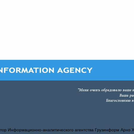
тор Информационно-аналитического агентства Грузинформ Арно 