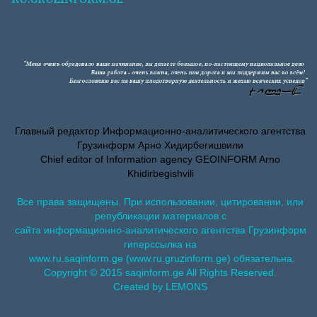
Главный редактор Информационно-аналитического агентства
Грузинформ Арно Хидирбегишвили
Chief editor of Information agency GEOINFORM Arno
Khidirbegishvili
Все права защищены. При использовании, цитировании, или
републикации материалов с
сайта информационно-аналитического агентства Грузинформ
гиперссылка на
www.ru.saqinform.ge (www.ru.gruzinform.ge) обязательна.
Copyright © 2015 saqinform.ge All Rights Reserved.
Created by LEMONS