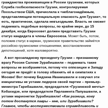
гражданства проживающим в России грузинам, которых
Служба госбезопасности Грузии, контролируемая
Посольством США, причислила к «неблагонадёжным,
представляющим потенциальную опасность для Грузии», то
есть, практически, сделала невъездными. Власть не сможет
поднимать подобные вопросы, по крайне мере, до 15
декабря, когда Евросовет должен представить Грузии
статус кандидата в члены Евросоюза.
Может быть, потом,
положив статус в карман, грузинское правительство займётся
российско-грузинскими отношениями, восстановлением
дипотношений, хотя маловероятно.
А вот прозападному президенту Грузии – признанному
врагу России Саломе Зурабишвили – поднимать такие
вопросы не возбраняется, потому что оппозиции и Западу
сегодня не придёт в голову обвинять её в симпатиях к
Москве! Вот почему Бидзина Иванишвили и озвучил эти
инициативы не устами лидеров своей партии – премьер-
министра Гарибашвили, председателя «Грузинской мечты»
Кобахидзе, или председателя Парламента Папуашвили, а
устами марионетки Зурабишвили!
«Как разница, кому
потом достанутся лавры – мне, или Зурабишвили?
Главное, чтобы восторжествовала справедливость и