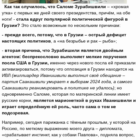
Как так случилось, что Саломе Зурабишвили
– «хромая
утка» с первых же дней своего президентства, причём, на обе
ноги! -
стала вдруг популярной политической фигурой в
Грузии?
Это стало возможным по нескольким причинам:
- прежде всего, потому, что в Грузии – острый дефицит
настоящих политиков
, а «на безрыбье и рак – рыба»;
-
вторая причина, что Зурабишили является двойным
агентом: беспрекословно выполняет мелкие поручения
посла США в Грузии,
именно через нового посла ей приказали
активизироваться, потому что оппозиция в Грузии находится на
ИВЛ
(миллиардер Иванишвили выполнил своё обещание –
партия Саакашвили умирает к выборам 2024 года, а самого
Саакашвили реанимировать в политике не удалось)
; но
одновременно Саломе, которая по материнской линии имеет
русские корни,
является марионеткой в руках Иванишвили и
играет определённую ей роль, часто сама о том не
подозревая.
Например, сегодня парижанка с тёмным прошлым, у которой на
Россию, по меткому выражению моего друга – дипломата,
«срабатывает инстинкт, как у собаки Павлова», подняла вопрос,