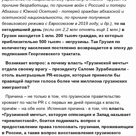
причине безработицы, по причине войн с Россией и потери
Абхазии с Южной Осетией - потерей граждан абхазской и
осетинской национальности, по причине получения
безвизового режима с Евросоюзом в 2019 году, и др.),
то на
сегодняшний день
(если от 2,2 млн отнять ещё 1 млн.)
в
Грузии находится 1 млн. 200 тысяч граждан, из которых
приблизительно 500 тысяч – негрузины. Так Грузия по
количеству населения постепенно возвращается в эпоху до
подписания Георгиевского трактата.
Возникает вопрос: а почему власть «Грузинской мечты»
отдала своему врагу – президенту Саломе Зурабишвили -
столь выигрышные
PR
-козыри, которые принесли бы
правящей партии голоса более чем миллиона грузинских
эмигрантов?
Причина – не только в том, что грузинское правительство
хромает по части PR c с первых же дней прихода к власти,
причём – на обе ноги. Истинная причина - в том, что
власть
«Грузинской мечты», которую оппозиция и Запад называет
«кремлистской», боится поднимать вопрос о
предоставлении права голосовать грузинам, проживающим
в России, а также вопрос восстановления грузинского