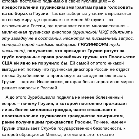
который постоянно поднимаю в своих публикациях –
о
предоставлении грузинским эмигрантам права голосовать
на выборах в Грузии.
Так как выборные участки открываются
по всему миру, где проживает не менее 50 грузин – за
исключением России, где проживает самая многочисленная –
миллионная грузинская диаспора
(грузинской МИД объяснить
эту загадку не в состоянии, несмотря на письменный запрос,
который перед каждыми выборами
ГРУЗИНФОРМ
туда
посылает),
получается, что президент Грузии ратует за
грубо попранные права российских грузин, что Посольство
США ей явно не поручило бы.
Ей самой от этого никакой
выгоды нет, потому что грузинская диаспора России не отдаст
голоса Зурабишвили, а проголосует за сегодняшнюю власть
Грузии – партию Иванишвили, которая безальтернативно мирно
решает вопросы с Россией.
А до этого Зурабишвили подняла не менее болезненный
вопрос –
почему Грузия, в которой постоянно проживает
лишь более миллиона граждан, часто отказывает в
восстановлении грузинского гражданства
эмигрантам
,
ранее получившим гражданство России
. Точнее. именем
Грузии отказывает Служба государственной безопасности, к
которой обращается Минюст, и отменить этот отказ по