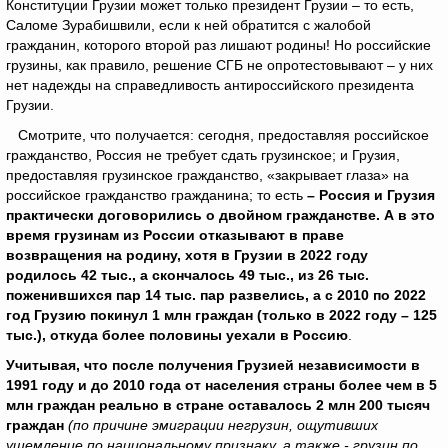
Конституции Грузии может только президент Грузии – то есть,
Саломе Зурабишвили, если к ней обратится с жалобой
гражданин, которого второй раз лишают родины! Но российские
грузины, как правило, решение СГБ не опротестовывают – у них
нет надежды на справедливость антироссийского президента
Грузии.
Смотрите, что получается: сегодня, предоставляя российское
гражданство, Россия не требует сдать грузинское; и Грузия,
предоставляя грузинское гражданство, «закрывает глаза» на
российское гражданство гражданина; то есть
– Россия и Грузия
практически договорились о
двойном гражданстве. А в это
время грузинам из России отказывают в праве
возвращения на родину, хотя в Грузии в 2022 году
родилось 42 тыс., а скончалось 49 тыс., из 26 тыс.
поженившихся пар 14 тыс. пар развелись, а с 2010 по 2022
год Грузию покинул 1 млн граждан (только в 2022 году – 125
тыс.), откуда более половины уехали в Россию
.
Учитывая, что после получения Грузией независимости в
1991 году и до 2010 года от населения страны более чем в 5
млн граждан реально в стране оставалось 2 млн 200 тысяч
граждан
(по причине эмиграции негрузин, ощутивших
ущемление по национальному признаку, а также - грузин по