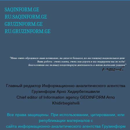
SAQINFORM.GE
RU.SAQINFORM.GE
GRUZINFORM.GE
RU.GRUZINFORM.GE
Главный редактор Информационно-аналитического агентства
Грузинформ Арно Хидирбегишвили
Chief editor of Information agency GEOINFORM Arno
Khidirbegishvili
Все права защищены. При использовании, цитировании, или
републикации материалов с
сайта информационно-аналитического агентства Грузинформ