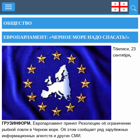
Toggle
navigation
ОБЩЕСТВО
ЕВРОПАРЛАМЕНТ: «ЧЕРНОЕ МОРЕ НАДО СПАСАТЬ!»
Тбилиси, 23
сентября
,
ГРУЗИНФОРМ.
Европарламент принял Резолюцию об ограничении
рыбной ловли в Черном море. Об этом сообщает ряд зарубежных
информационных агентств и других СМИ.